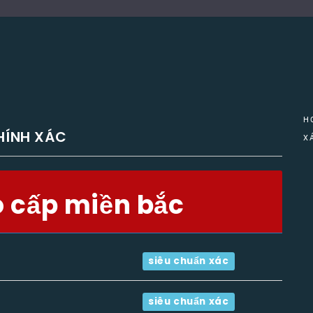
H
HÍNH XÁC
X
o cấp miền bắc
siêu chuẩn xác
siêu chuẩn xác