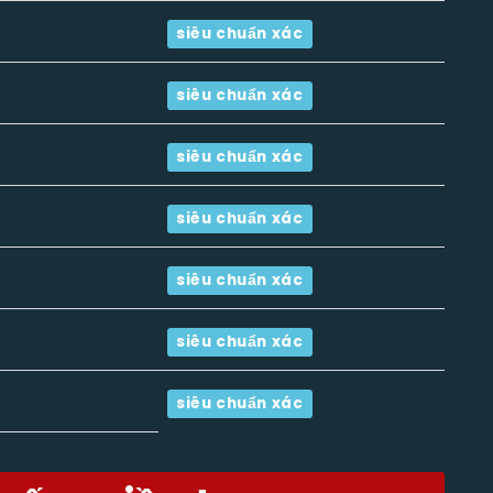
siêu chuẩn xác
siêu chuẩn xác
siêu chuẩn xác
siêu chuẩn xác
siêu chuẩn xác
siêu chuẩn xác
siêu chuẩn xác