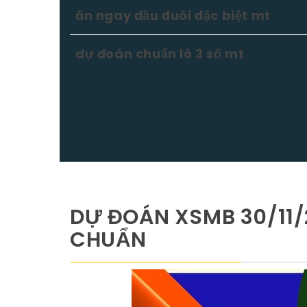
ăn ngay đầu đuôi đặc biệt mt
dự đoán chuẩn lô 3 số mt
DỰ ĐOÁN XSMB 30/11/
CHUẨN