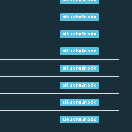
siêu chuẩn xác
siêu chuẩn xác
siêu chuẩn xác
siêu chuẩn xác
siêu chuẩn xác
siêu chuẩn xác
siêu chuẩn xác