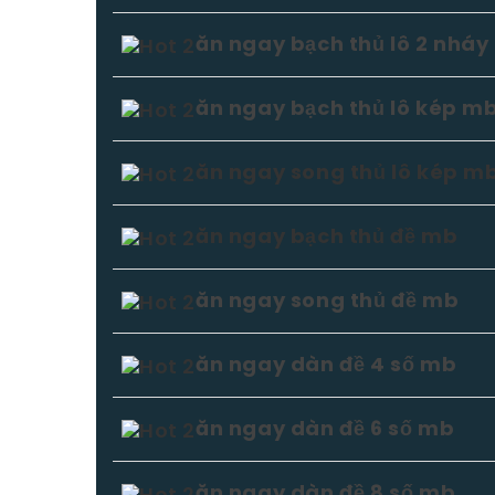
ăn ngay bạch thủ lô 2 nhá
ăn ngay bạch thủ lô kép m
ăn ngay song thủ lô kép m
ăn ngay bạch thủ đề mb
ăn ngay song thủ đề mb
ăn ngay dàn đề 4 số mb
ăn ngay dàn đề 6 số mb
ăn ngay dàn đề 8 số mb