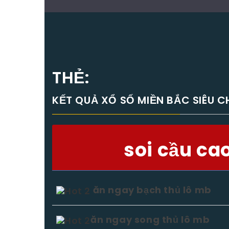
THẺ:
KẾT QUẢ XỔ SỐ MIỀN BẮC SIÊU C
soi cầu ca
ăn ngay bạch thủ lô mb
ăn ngay song thủ lô mb