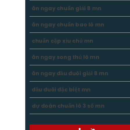
ăn ngay chuẩn giải 8 mn
ăn ngay chuẩn bao lô mn
chuẩn cặp xỉu chủ mn
ăn ngay song thủ lô mn
ăn ngay đầu đuôi giải 8 mn
đầu đuôi đặc biệt mn
dự đoán chuẩn lô 3 số mn