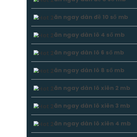
ăn ngay dàn đề 10 số mb
ăn ngay dàn lô 4 số mb
ăn ngay dàn lô 6 số mb
ăn ngay dàn lô 8 số mb
ăn ngay dàn lô xiên 2 mb
ăn ngay dàn lô xiên 3 mb
ăn ngay dàn lô xiên 4 mb