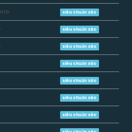
y mb
siêu chuẩn xác
b
siêu chuẩn xác
b
siêu chuẩn xác
siêu chuẩn xác
siêu chuẩn xác
siêu chuẩn xác
siêu chuẩn xác
siêu chuẩn xác