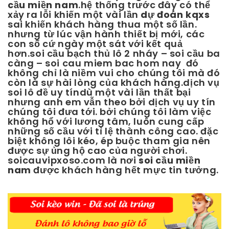
cầu miền nam
.hệ thống trước đây có thể
xảy ra lỗi khiến một vài lần
dự đoán kqxs
sai khiến khách hàng thua một số lần.
nhưng từ lúc vận hành thiết bị mới, các
con số cứ ngày một sát với kết quả
hơn.soi cầu bạch thủ lô 2 nháy – soi cầu ba
càng – soi cau miem bac hom nay đó
không chỉ là niềm vui cho chúng tôi mà đó
còn là sự hài lòng của khách hàng.dịch vụ
soi lô đề uy tíndù một vài lần thất bại
nhưng anh em vẫn theo bởi dịch vụ uy tín
chúng tôi đưa tới. bởi chúng tôi làm việc
không hổ với lương tâm, luôn cung cấp
những số cầu với tỉ lệ thành công cao. đặc
biệt không lôi kéo, ép buộc tham gia nên
được sự ủng hộ cao của người chơi.
soicauvipxoso.com là nơi
soi cầu miền
nam
được khách hàng hết mực tin tưởng.