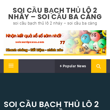
Skip
SOI CẦU BẠCH THỦ LÔ 2
to
NHÁY – SOI CẦU BA CÀNG
content
soi cầu bạch thủ lô 2 nháy – soi cầu ba càng
Popular News
Primary
Menu
SOI CẦU BẠCH THỦ LÔ 2