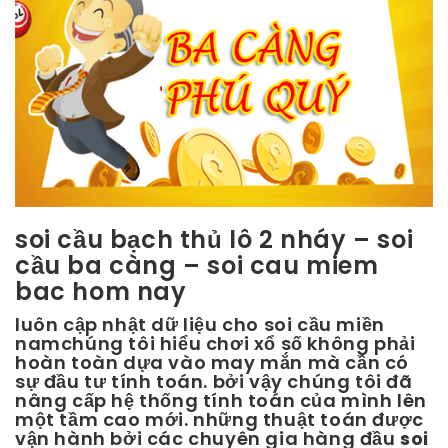
soi cầu bạch thủ lô 2 nháy – soi
cầu ba càng – soi cau miem
bac hom nay
luôn cập nhật dữ liệu cho soi cầu miền
namchúng tôi hiểu chơi xổ số không phải
hoàn toàn dựa vào may mắn mà cần có
sự đầu tư tính toán. bởi vậy chúng tôi đã
nâng cấp hệ thống tính toán của mình lên
một tầm cao mới. những thuật toán được
vận hành bởi các chuyên gia hàng đầu
soi