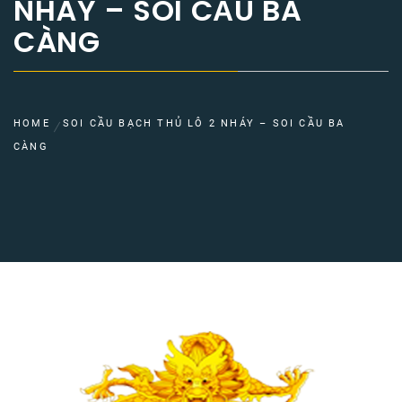
NHÁY – SOI CẦU BA
CÀNG
HOME
SOI CẦU BẠCH THỦ LÔ 2 NHÁY – SOI CẦU BA
CÀNG