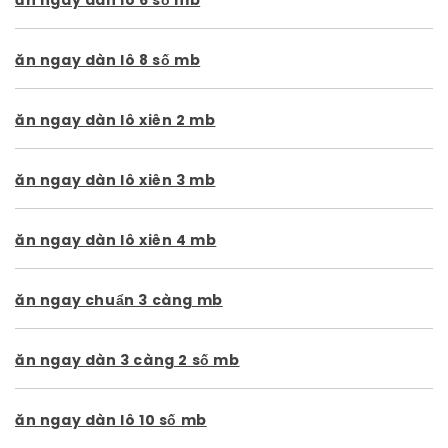
ăn ngay dàn lô 6 số mb
ăn ngay dàn lô 8 số mb
ăn ngay dàn lô xiên 2 mb
ăn ngay dàn lô xiên 3 mb
ăn ngay dàn lô xiên 4 mb
ăn ngay chuẩn 3 càng mb
ăn ngay dàn 3 càng 2 số mb
ăn ngay dàn lô 10 số mb