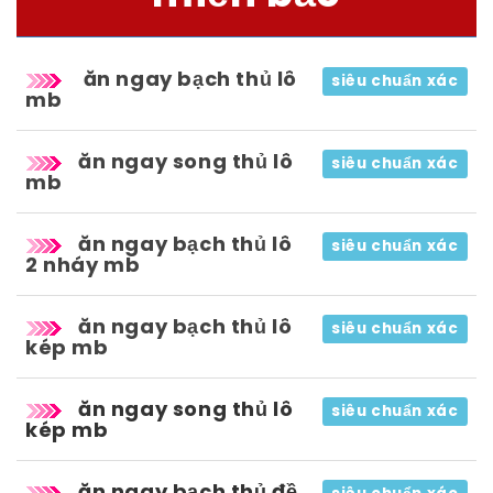
ăn ngay bạch thủ lô
siêu chuẩn xác
mb
ăn ngay song thủ lô
siêu chuẩn xác
mb
ăn ngay bạch thủ lô
siêu chuẩn xác
2 nháy mb
ăn ngay bạch thủ lô
siêu chuẩn xác
kép mb
ăn ngay song thủ lô
siêu chuẩn xác
kép mb
ăn ngay bạch thủ đề