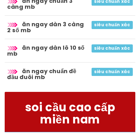
ăn ngay chuẩn 3
siêu chuẩn xác
càng mb
ăn ngay dàn 3 càng
siêu chuẩn xác
2 số mb
ăn ngay dàn lô 10 số
siêu chuẩn xác
mb
ăn ngay chuẩn đề
siêu chuẩn xác
đầu đuôi mb
soi cầu cao cấp
miền nam