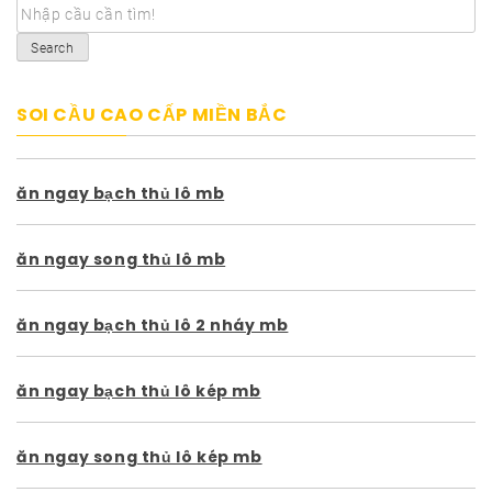
Search
SOI CẦU CAO CẤP MIỀN BẮC
ăn ngay bạch thủ lô mb
ăn ngay song thủ lô mb
ăn ngay bạch thủ lô 2 nháy mb
ăn ngay bạch thủ lô kép mb
ăn ngay song thủ lô kép mb