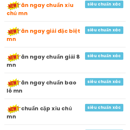
siêu chuẩn xác
ăn ngay chuẩn xỉu
chủ mn
siêu chuẩn xác
ăn ngay giải đặc biệt
mn
siêu chuẩn xác
ăn ngay chuẩn giải 8
mn
siêu chuẩn xác
ăn ngay chuẩn bao
lô mn
siêu chuẩn xác
chuẩn cặp xỉu chủ
mn