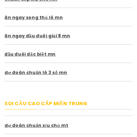
ăn ngay song thủ lô mn
ăn ngay đầu đuôi giải 8 mn
đầu đuôi đặc biệt mn
dự đoán chuẩn lô 3 số mn
SOI CẦU CAO CẤP MIỀN TRUNG
dự đoán chuẩn xỉu chủ mt