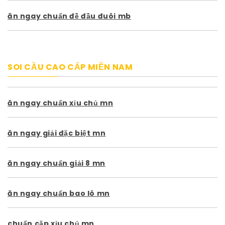
ăn ngay chuẩn đề đầu đuôi mb
SOI CẦU CAO CẤP MIỀN NAM
ăn ngay chuẩn xỉu chủ mn
ăn ngay giải đặc biệt mn
ăn ngay chuẩn giải 8 mn
ăn ngay chuẩn bao lô mn
chuẩn cặp xỉu chủ mn