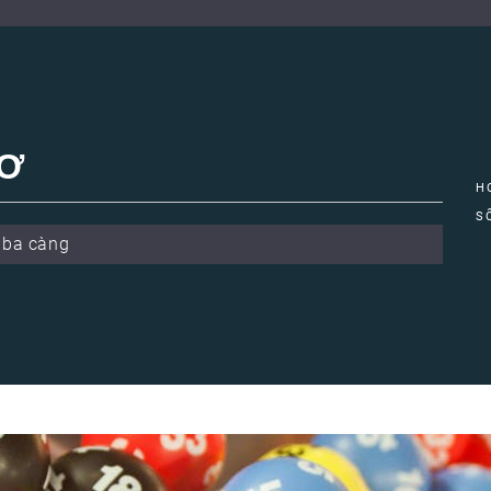
MƠ
H
S
u ba càng