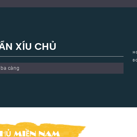
ẨN XÍU CHỦ
H
Đ
u ba càng