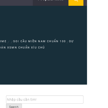
OME
SOI CẦU MIỀN NAM CHUẨN 100
DỰ
OÁN XSMN CHUẨN XÍU CHỦ
Search