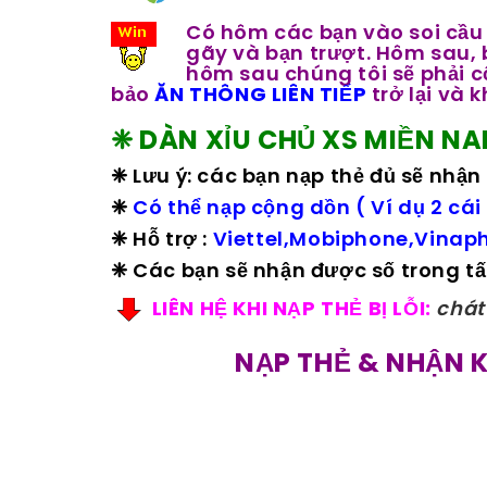
Có hôm các bạn vào soi cầu
gãy và bạn trượt. Hôm sau, 
hôm sau chúng tôi sẽ phải c
bảo
ĂN THÔNG LIÊN TIẾP
trở lại và 
❈
DÀN XỈU CHỦ XS MIỀN N
❈ Lưu ý: các bạn nạp thẻ đủ sẽ nhậ
❈
Có thể nạp cộng dồn ( Ví dụ 2 cái 
❈ Hỗ trợ
:
Viettel,Mobiphone,Vinap
❈ Các bạn sẽ nhận được số trong tấ
LIÊN HỆ KHI NẠP THẺ BỊ LỖI:
chát
NẠP THẺ & NHẬN 