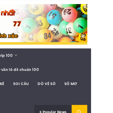
víp 100
 vấn lô đề chuẩn 100
KÊ
SOI CẦU
DÒ VÉ SỐ
SỔ MƠ
Popular News