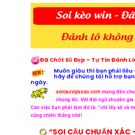
Đã Chốt Số Đẹp – Tự Tin Đánh Lớ
Muốn giàu thì bạn phải liều 
hãy để chúng tôi hỗ trợ bạn
ngày.
soicauvipxoso.com
mang đến cho 
chúng tôi. Với đội ngũ chuyên gia
Còn việc bạn phải làm đó là: “chỉ lấy số và 
cũng chiến thắng nhé!
“SOI CẦU CHUẨN XÁC –