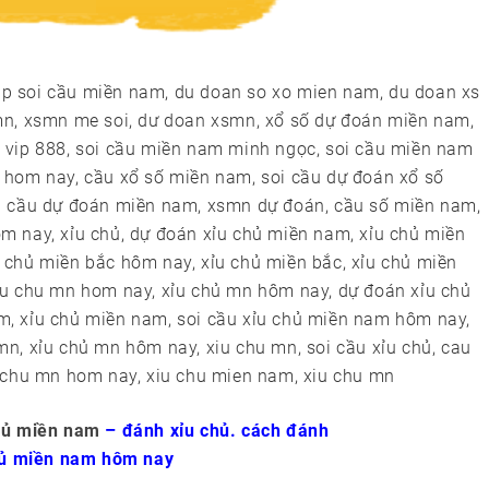
p soi cầu miền nam, du doan so xo mien nam, du doan xs
mn, xsmn me soi, dư doan xsmn, xổ số dự đoán miền nam,
 vip 888, soi cầu miền nam minh ngọc, soi cầu miền nam
 hom nay, cầu xổ số miền nam, soi cầu dự đoán xổ số
i cầu dự đoán miền nam, xsmn dự đoán, cầu số miền nam,
m nay, xỉu chủ, dự đoán xỉu chủ miền nam, xỉu chủ miền
 chủ miền bắc hôm nay, xỉu chủ miền bắc, xỉu chủ miền
iu chu mn hom nay, xỉu chủ mn hôm nay, dự đoán xỉu chủ
, xỉu chủ miền nam, soi cầu xỉu chủ miền nam hôm nay,
n, xỉu chủ mn hôm nay, xiu chu mn, soi cầu xỉu chủ, cau
 chu mn hom nay, xiu chu mien nam, xiu chu mn
hủ miền nam
– đánh xỉu chủ. cách đánh
chủ miền nam hôm nay