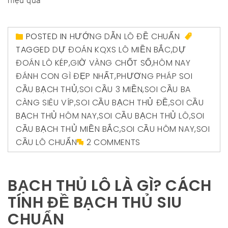
hiệu quả
POSTED IN
HƯỚNG DẪN LÔ ĐỀ CHUẨN
TAGGED
DỰ ĐOÁN KQXS LÔ MIỀN BẮC
,
DỰ
ĐOÁN LÔ KÉP
,
GIỜ VÀNG CHỐT SỐ
,
HÔM NAY
ĐÁNH CON GÌ ĐẸP NHẤT
,
PHƯƠNG PHÁP SOI
CẦU BẠCH THỦ
,
SOI CẦU 3 MIỀN
,
SOI CẦU BA
CÀNG SIÊU VÍP
,
SOI CẦU BẠCH THỦ ĐỀ
,
SOI CẦU
BẠCH THỦ HÔM NAY
,
SOI CẦU BẠCH THỦ LÔ
,
SOI
CẦU BẠCH THỦ MIỀN BẮC
,
SOI CẦU HÔM NAY
,
SOI
CẦU LÔ CHUẨN
2 COMMENTS
BẠCH THỦ LÔ LÀ GÌ? CÁCH
TÍNH ĐỀ BẠCH THỦ SIU
CHUẨN