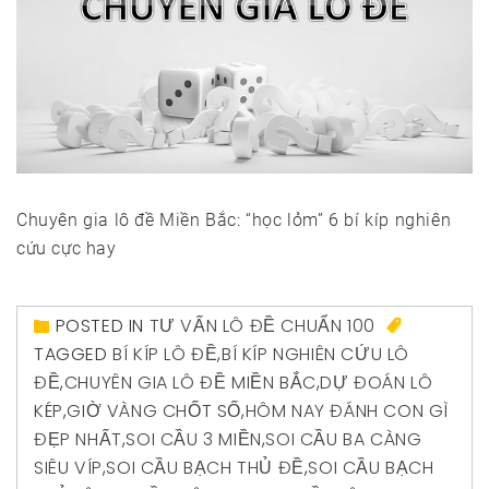
Chuyên gia lô đề Miền Bắc: “học lỏm” 6 bí kíp nghiên
cứu cực hay
POSTED IN
TƯ VẤN LÔ ĐỀ CHUẨN 100
TAGGED
BÍ KÍP LÔ ĐỀ
,
BÍ KÍP NGHIÊN CỨU LÔ
ĐỀ
,
CHUYÊN GIA LÔ ĐỀ MIỀN BẮC
,
DỰ ĐOÁN LÔ
KÉP
,
GIỜ VÀNG CHỐT SỐ
,
HÔM NAY ĐÁNH CON GÌ
ĐẸP NHẤT
,
SOI CẦU 3 MIỀN
,
SOI CẦU BA CÀNG
SIÊU VÍP
,
SOI CẦU BẠCH THỦ ĐỀ
,
SOI CẦU BẠCH