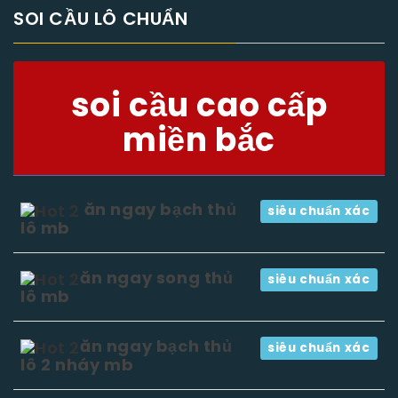
SOI CẦU LÔ CHUẨN
soi cầu cao cấp
miền bắc
ăn ngay bạch thủ
siêu chuẩn xác
lô mb
ăn ngay song thủ
siêu chuẩn xác
lô mb
ăn ngay bạch thủ
siêu chuẩn xác
lô 2 nháy mb