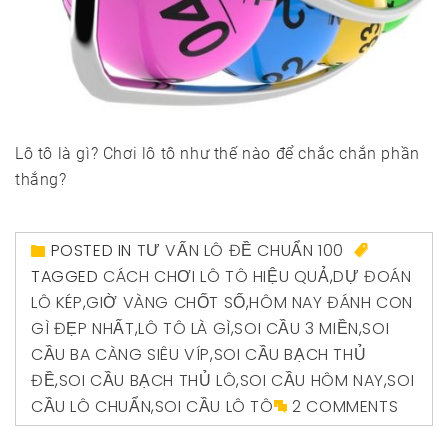
Lô tô là gì? Chơi lô tô như thế nào để chắc chắn phần
thắng?
POSTED IN
TƯ VẤN LÔ ĐỀ CHUẨN 100
TAGGED
CÁCH CHƠI LÔ TÔ HIỆU QUẢ
,
DỰ ĐOÁN
LÔ KÉP
,
GIỜ VÀNG CHỐT SỐ
,
HÔM NAY ĐÁNH CON
GÌ ĐẸP NHẤT
,
LÔ TÔ LÀ GÌ
,
SOI CẦU 3 MIỀN
,
SOI
CẦU BA CÀNG SIÊU VÍP
,
SOI CẦU BẠCH THỦ
ĐỀ
,
SOI CẦU BẠCH THỦ LÔ
,
SOI CẦU HÔM NAY
,
SOI
CẦU LÔ CHUẨN
,
SOI CẦU LÔ TÔ
2 COMMENTS