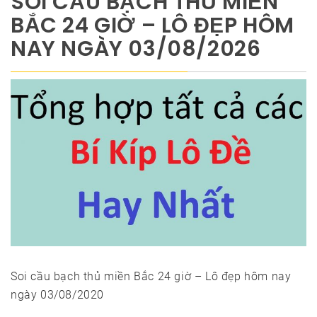
SOI CẦU BẠCH THỦ MIỀN
BẮC 24 GIỜ – LÔ ĐẸP HÔM
NAY NGÀY 03/08/2026
Soi cầu bạch thủ miền Bắc 24 giờ – Lô đẹp hôm nay
ngày 03/08/2020