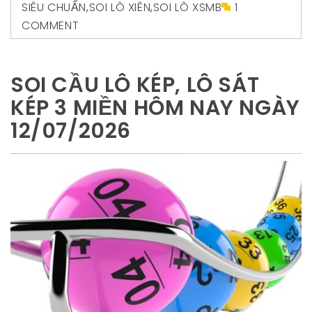
SIÊU CHUẨN
,
SOI LÔ XIÊN
,
SOI LÔ XSMB
1
COMMENT
SOI CẦU LÔ KÉP, LÔ SÁT
KÉP 3 MIỀN HÔM NAY NGÀY
12/07/2026