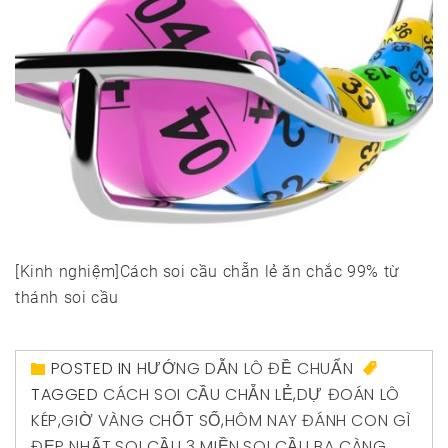
[Kinh nghiệm]Cách soi cầu chẵn lẻ ăn chắc 99% từ
thánh soi cầu
POSTED IN
HƯỚNG DẪN LÔ ĐỀ CHUẨN
TAGGED
CÁCH SOI CẦU CHẴN LẺ
,
DỰ ĐOÁN LÔ
KÉP
,
GIỜ VÀNG CHỐT SỐ
,
HÔM NAY ĐÁNH CON GÌ
ĐẸP NHẤT
,
SOI CẦU 3 MIỀN
,
SOI CẦU BA CÀNG