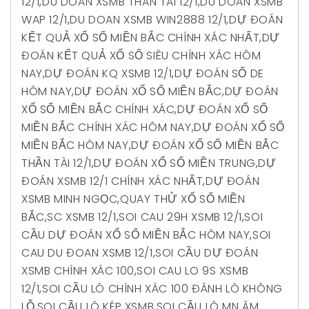
12/1
,
DU DOAN XSMB THAN TAI 12/1
,
DU DOAN XSMB
WAP 12/1
,
DU DOAN XSMB WIN2888 12/1
,
DỰ ĐOÁN
KẾT QUẢ XỔ SỐ MIỀN BẮC CHÍNH XÁC NHẤT
,
DỰ
ĐOÁN KẾT QUẢ XỔ SỐ SIÊU CHÍNH XÁC HÔM
NAY
,
DỰ ĐOÁN KQ XSMB 12/1
,
DỰ ĐOÁN SỐ DE
HÔM NAY
,
DỰ ĐOÁN XỔ SỐ MIỀN BẮC
,
DỰ ĐOÁN
XỔ SỐ MIỀN BẮC CHÍNH XÁC
,
DỰ ĐOÁN XỔ SỐ
MIỀN BẮC CHÍNH XÁC HÔM NAY
,
DỰ ĐOÁN XỔ SỐ
MIỀN BẮC HÔM NAY
,
DỰ ĐOÁN XỔ SỐ MIỀN BẮC
THẦN TÀI 12/1
,
DỰ ĐOÁN XỔ SỐ MIỀN TRUNG
,
DỰ
ĐOÁN XSMB 12/1 CHÍNH XÁC NHẤT
,
DỰ ĐOÁN
XSMB MINH NGỌC
,
QUAY THỬ XỔ SỐ MIỀN
BẮC
,
SC XSMB 12/1
,
SOI CAU 29H XSMB 12/1
,
SOI
CẦU DỰ ĐOÁN XỔ SỐ MIỀN BẮC HÔM NAY
,
SOI
CAU DU ĐOAN XSMB 12/1
,
SOI CẦU DỰ ĐOÁN
XSMB CHÍNH XÁC 100
,
SOI CAU LO 9S XSMB
12/1
,
SOI CẦU LÔ CHÍNH XÁC 100 ĐÁNH LÔ KHÔNG
LỖ
,
SOI CẦU LÔ KÉP XSMB
,
SOI CẦU LÔ MN ÂM