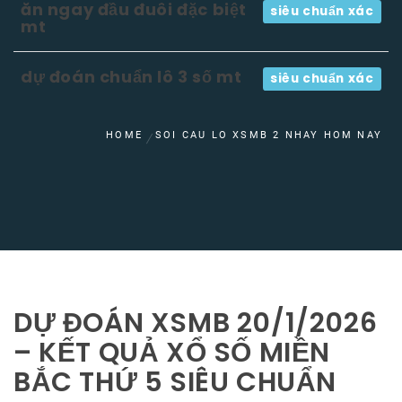
ăn ngay đầu đuôi đặc biệt
siêu chuẩn xác
mt
dự đoán chuẩn lô 3 số mt
siêu chuẩn xác
HOME
SOI CAU LO XSMB 2 NHAY HOM NAY
DỰ ĐOÁN XSMB 20/1/2026
– KẾT QUẢ XỔ SỐ MIỀN
BẮC THỨ 5 SIÊU CHUẨN