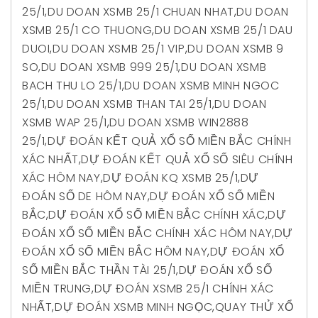
25/1
,
DU DOAN XSMB 25/1 CHUAN NHAT
,
DU DOAN
XSMB 25/1 CO THUONG
,
DU DOAN XSMB 25/1 DAU
DUOI
,
DU DOAN XSMB 25/1 VIP
,
DU DOAN XSMB 9
SO
,
DU DOAN XSMB 999 25/1
,
DU DOAN XSMB
BACH THU LO 25/1
,
DU DOAN XSMB MINH NGOC
25/1
,
DU DOAN XSMB THAN TAI 25/1
,
DU DOAN
XSMB WAP 25/1
,
DU DOAN XSMB WIN2888
25/1
,
DỰ ĐOÁN KẾT QUẢ XỔ SỐ MIỀN BẮC CHÍNH
XÁC NHẤT
,
DỰ ĐOÁN KẾT QUẢ XỔ SỐ SIÊU CHÍNH
XÁC HÔM NAY
,
DỰ ĐOÁN KQ XSMB 25/1
,
DỰ
ĐOÁN SỐ DE HÔM NAY
,
DỰ ĐOÁN XỔ SỐ MIỀN
BẮC
,
DỰ ĐOÁN XỔ SỐ MIỀN BẮC CHÍNH XÁC
,
DỰ
ĐOÁN XỔ SỐ MIỀN BẮC CHÍNH XÁC HÔM NAY
,
DỰ
ĐOÁN XỔ SỐ MIỀN BẮC HÔM NAY
,
DỰ ĐOÁN XỔ
SỐ MIỀN BẮC THẦN TÀI 25/1
,
DỰ ĐOÁN XỔ SỐ
MIỀN TRUNG
,
DỰ ĐOÁN XSMB 25/1 CHÍNH XÁC
NHẤT
,
DỰ ĐOÁN XSMB MINH NGỌC
,
QUAY THỬ XỔ