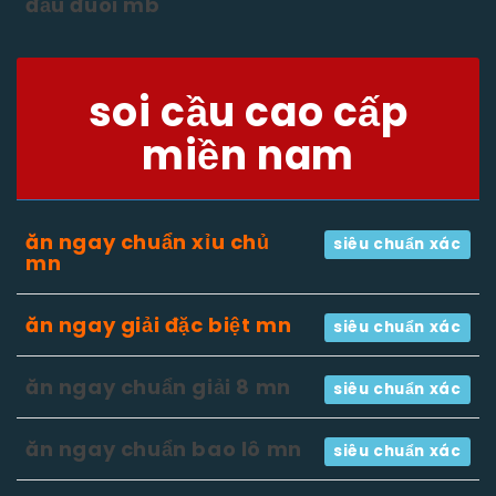
đầu đuôi mb
soi cầu cao cấp
miền nam
ăn ngay chuẩn xỉu chủ
siêu chuẩn xác
mn
ăn ngay giải đặc biệt mn
siêu chuẩn xác
ăn ngay chuẩn giải 8 mn
siêu chuẩn xác
ăn ngay chuẩn bao lô mn
siêu chuẩn xác