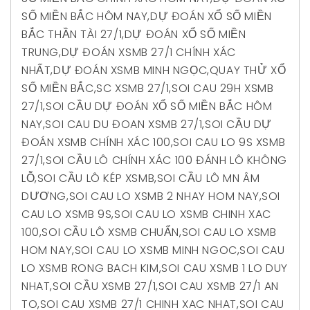
SỐ MIỀN BẮC HÔM NAY
,
DỰ ĐOÁN XỔ SỐ MIỀN
BẮC THẦN TÀI 27/1
,
DỰ ĐOÁN XỔ SỐ MIỀN
TRUNG
,
DỰ ĐOÁN XSMB 27/1 CHÍNH XÁC
NHẤT
,
DỰ ĐOÁN XSMB MINH NGỌC
,
QUAY THỬ XỔ
SỐ MIỀN BẮC
,
SC XSMB 27/1
,
SOI CAU 29H XSMB
27/1
,
SOI CẦU DỰ ĐOÁN XỔ SỐ MIỀN BẮC HÔM
NAY
,
SOI CAU DU ĐOAN XSMB 27/1
,
SOI CẦU DỰ
ĐOÁN XSMB CHÍNH XÁC 100
,
SOI CAU LO 9S XSMB
27/1
,
SOI CẦU LÔ CHÍNH XÁC 100 ĐÁNH LÔ KHÔNG
LỖ
,
SOI CẦU LÔ KÉP XSMB
,
SOI CẦU LÔ MN ÂM
DƯƠNG
,
SOI CAU LO XSMB 2 NHAY HOM NAY
,
SOI
CAU LO XSMB 9S
,
SOI CAU LO XSMB CHINH XAC
100
,
SOI CẦU LÔ XSMB CHUẨN
,
SOI CAU LO XSMB
HOM NAY
,
SOI CAU LO XSMB MINH NGOC
,
SOI CAU
LO XSMB RONG BACH KIM
,
SOI CAU XSMB 1 LO DUY
NHAT
,
SOI CẦU XSMB 27/1
,
SOI CAU XSMB 27/1 AN
TO
,
SOI CAU XSMB 27/1 CHINH XAC NHAT
,
SOI CAU