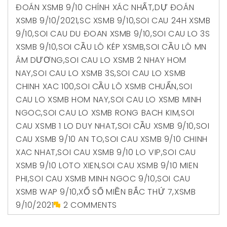
ĐOÁN XSMB 9/10 CHÍNH XÁC NHẤT
,
DỰ ĐOÁN
XSMB 9/10/2021
,
SC XSMB 9/10
,
SOI CAU 24H XSMB
9/10
,
SOI CAU DU ĐOAN XSMB 9/10
,
SOI CAU LO 3S
XSMB 9/10
,
SOI CẦU LÔ KÉP XSMB
,
SOI CẦU LÔ MN
ÂM DƯƠNG
,
SOI CAU LO XSMB 2 NHAY HOM
NAY
,
SOI CAU LO XSMB 3S
,
SOI CAU LO XSMB
CHINH XAC 100
,
SOI CẦU LÔ XSMB CHUẨN
,
SOI
CAU LO XSMB HOM NAY
,
SOI CAU LO XSMB MINH
NGOC
,
SOI CAU LO XSMB RONG BACH KIM
,
SOI
CAU XSMB 1 LO DUY NHAT
,
SOI CẦU XSMB 9/10
,
SOI
CAU XSMB 9/10 AN TO
,
SOI CAU XSMB 9/10 CHINH
XAC NHAT
,
SOI CAU XSMB 9/10 LO VIP
,
SOI CAU
XSMB 9/10 LOTO XIEN
,
SOI CAU XSMB 9/10 MIEN
PHI
,
SOI CAU XSMB MINH NGOC 9/10
,
SOI CAU
XSMB WAP 9/10
,
XỔ SỐ MIỀN BẮC THỨ 7
,
XSMB
9/10/2021
2 COMMENTS