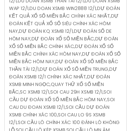
12/1
,
DU DOAN XSMB THAN TAI 12/1
,
DU DOAN XSMB
WAP 12/1
,
DU DOAN XSMB WIN2888 12/1
,
DỰ ĐOÁN
KẾT QUẢ XỔ SỐ MIỀN BẮC CHÍNH XÁC NHẤT
,
DỰ
ĐOÁN KẾT QUẢ XỔ SỐ SIÊU CHÍNH XÁC HÔM
NAY
,
DỰ ĐOÁN KQ XSMB 12/1
,
DỰ ĐOÁN SỐ DE
HÔM NAY
,
DỰ ĐOÁN XỔ SỐ MIỀN BẮC
,
DỰ ĐOÁN
XỔ SỐ MIỀN BẮC CHÍNH XÁC
,
DỰ ĐOÁN XỔ SỐ
MIỀN BẮC CHÍNH XÁC HÔM NAY
,
DỰ ĐOÁN XỔ SỐ
MIỀN BẮC HÔM NAY
,
DỰ ĐOÁN XỔ SỐ MIỀN BẮC
THẦN TÀI 12/1
,
DỰ ĐOÁN XỔ SỐ MIỀN TRUNG
,
DỰ
ĐOÁN XSMB 12/1 CHÍNH XÁC NHẤT
,
DỰ ĐOÁN
XSMB MINH NGỌC
,
QUAY THỬ XỔ SỐ MIỀN
BẮC
,
SC XSMB 12/1
,
SOI CAU 29H XSMB 12/1
,
SOI
CẦU DỰ ĐOÁN XỔ SỐ MIỀN BẮC HÔM NAY
,
SOI
CAU DU ĐOAN XSMB 12/1
,
SOI CẦU DỰ ĐOÁN
XSMB CHÍNH XÁC 100
,
SOI CAU LO 9S XSMB
12/1
,
SOI CẦU LÔ CHÍNH XÁC 100 ĐÁNH LÔ KHÔNG
LỖ
,
SOI CẦU LÔ KÉP XSMB
,
SOI CẦU LÔ MN ÂM