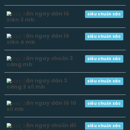
ăn ngay dàn lô
siêu chuẩn xác
xiên 3 mb
ăn ngay dàn lô
siêu chuẩn xác
xiên 4 mb
ăn ngay chuẩn 3
siêu chuẩn xác
càng mb
ăn ngay dàn 3
siêu chuẩn xác
càng 2 số mb
ăn ngay dàn lô 10
siêu chuẩn xác
số mb
ăn ngay chuẩn đề
siêu chuẩn xác