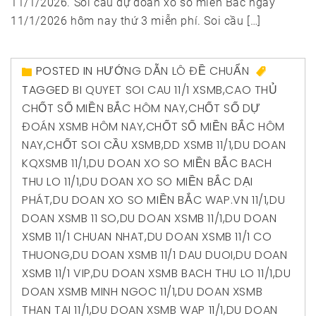
11/1/2026. Soi cầu dự đoán xổ số miền Bắc ngày
11/1/2026 hôm nay thứ 3 miễn phí. Soi cầu […]
POSTED IN
HƯỚNG DẪN LÔ ĐỀ CHUẨN
TAGGED
BI QUYET SOI CAU 11/1 XSMB
,
CAO THỦ
CHỐT SỐ MIỀN BẮC HÔM NAY
,
CHỐT SỐ DỰ
ĐOÁN XSMB HÔM NAY
,
CHỐT SỐ MIỀN BẮC HÔM
NAY
,
CHỐT SOI CẦU XSMB
,
DD XSMB 11/1
,
DU DOAN
KQXSMB 11/1
,
DU DOAN XO SO MIỀN BẮC BACH
THU LO 11/1
,
DU DOAN XO SO MIỀN BẮC DẠI
PHÁT
,
DU DOAN XO SO MIỀN BẮC WAP.VN 11/1
,
DU
DOAN XSMB 11 SO
,
DU DOAN XSMB 11/1
,
DU DOAN
XSMB 11/1 CHUAN NHAT
,
DU DOAN XSMB 11/1 CO
THUONG
,
DU DOAN XSMB 11/1 DAU DUOI
,
DU DOAN
XSMB 11/1 VIP
,
DU DOAN XSMB BACH THU LO 11/1
,
DU
DOAN XSMB MINH NGOC 11/1
,
DU DOAN XSMB
THAN TAI 11/1
,
DU DOAN XSMB WAP 11/1
,
DU DOAN