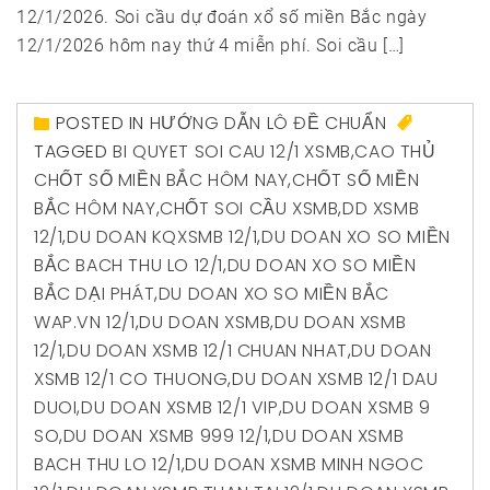
12/1/2026. Soi cầu dự đoán xổ số miền Bắc ngày
12/1/2026 hôm nay thứ 4 miễn phí. Soi cầu […]
POSTED IN
HƯỚNG DẪN LÔ ĐỀ CHUẨN
TAGGED
BI QUYET SOI CAU 12/1 XSMB
,
CAO THỦ
CHỐT SỐ MIỀN BẮC HÔM NAY
,
CHỐT SỐ MIỀN
BẮC HÔM NAY
,
CHỐT SOI CẦU XSMB
,
DD XSMB
12/1
,
DU DOAN KQXSMB 12/1
,
DU DOAN XO SO MIỀN
BẮC BACH THU LO 12/1
,
DU DOAN XO SO MIỀN
BẮC DẠI PHÁT
,
DU DOAN XO SO MIỀN BẮC
WAP.VN 12/1
,
DU DOAN XSMB
,
DU DOAN XSMB
12/1
,
DU DOAN XSMB 12/1 CHUAN NHAT
,
DU DOAN
XSMB 12/1 CO THUONG
,
DU DOAN XSMB 12/1 DAU
DUOI
,
DU DOAN XSMB 12/1 VIP
,
DU DOAN XSMB 9
SO
,
DU DOAN XSMB 999 12/1
,
DU DOAN XSMB
BACH THU LO 12/1
,
DU DOAN XSMB MINH NGOC