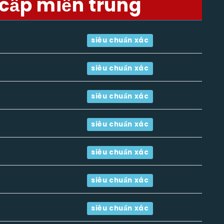
 cấp miền trung
siêu chuẩn xác
siêu chuẩn xác
siêu chuẩn xác
siêu chuẩn xác
siêu chuẩn xác
siêu chuẩn xác
siêu chuẩn xác