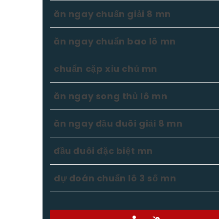
ăn ngay chuẩn giải 8 mn
ăn ngay chuẩn bao lô mn
chuẩn cặp xỉu chủ mn
ăn ngay song thủ lô mn
ăn ngay đầu đuôi giải 8 mn
đầu đuôi đặc biệt mn
dự đoán chuẩn lô 3 số mn