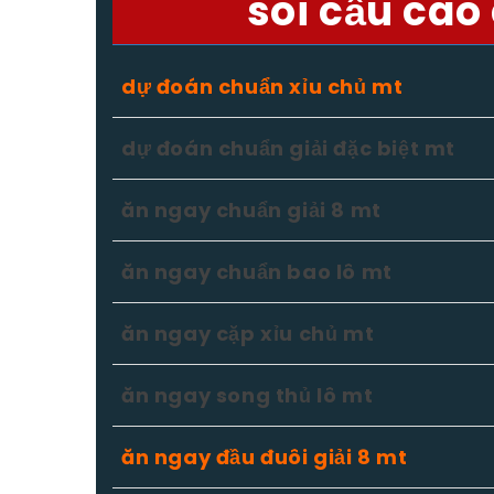
soi cầu cao
dự đoán chuẩn xỉu chủ mt
dự đoán chuẩn giải đặc biệt mt
ăn ngay chuẩn giải 8 mt
ăn ngay chuẩn bao lô mt
ăn ngay cặp xỉu chủ mt
ăn ngay song thủ lô mt
ăn ngay đầu đuôi giải 8 mt