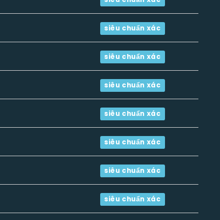
siêu chuẩn xác
siêu chuẩn xác
siêu chuẩn xác
siêu chuẩn xác
siêu chuẩn xác
siêu chuẩn xác
siêu chuẩn xác