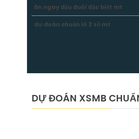
ăn ngay đầu đuôi đặc biệt mt
dự đoán chuẩn lô 3 số mt
DỰ ĐOÁN XSMB CHUẨN