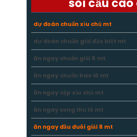
soi cầu cao
dự đoán chuẩn xỉu chủ mt
dự đoán chuẩn giải đặc biệt mt
ăn ngay chuẩn giải 8 mt
ăn ngay chuẩn bao lô mt
ăn ngay cặp xỉu chủ mt
ăn ngay song thủ lô mt
ăn ngay đầu đuôi giải 8 mt