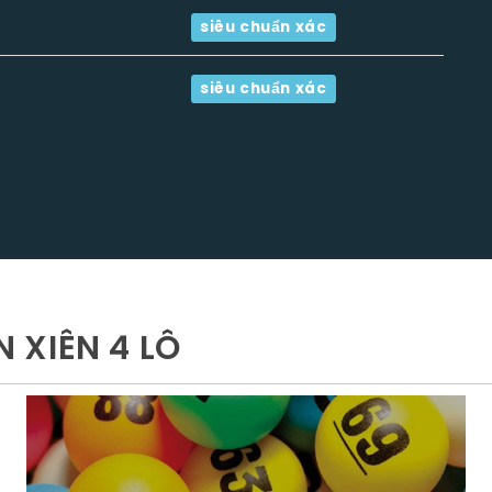
siêu chuẩn xác
siêu chuẩn xác
 XIÊN 4 LÔ