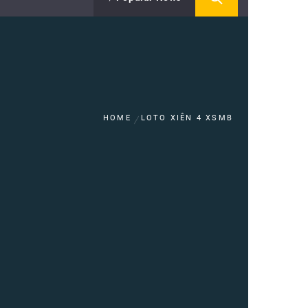
HOME
LOTO XIÊN 4 XSMB