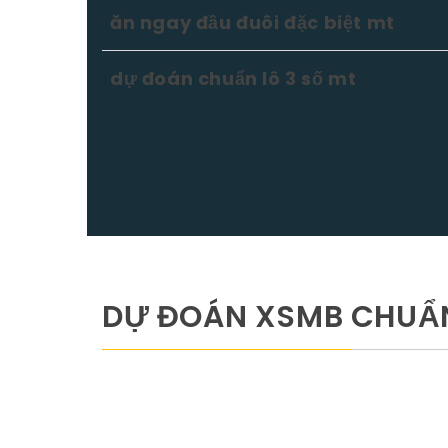
ăn ngay đầu đuôi đặc biệt mt
dự đoán chuẩn lô 3 số mt
DỰ ĐOÁN XSMB CHUẨN