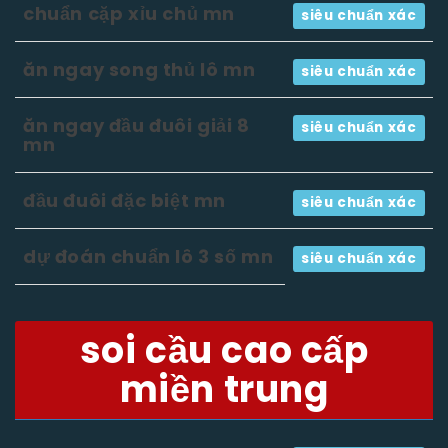
chuẩn cặp xỉu chủ mn
siêu chuẩn xác
ăn ngay song thủ lô mn
siêu chuẩn xác
ăn ngay đầu đuôi giải 8
siêu chuẩn xác
mn
đầu đuôi đặc biệt mn
siêu chuẩn xác
dự đoán chuẩn lô 3 số mn
siêu chuẩn xác
soi cầu cao cấp
miền trung