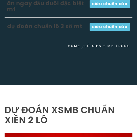
ăn ngay đầu đuôi đặc biệt
siêu chuẩn xác
mt
dự đoán chuẩn lô 3 số mt
siêu chuẩn xác
HOME
LÔ XIÊN 2 MB TRÚNG
DỰ ĐOÁN XSMB CHUẨN
XIÊN 2 LÔ