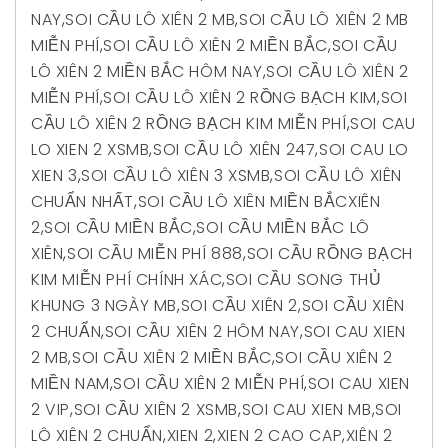
NAY
,
SOI CẦU LÔ XIÊN 2 MB
,
SOI CẦU LÔ XIÊN 2 MB
MIỄN PHÍ
,
SOI CẦU LÔ XIÊN 2 MIỀN BẮC
,
SOI CẦU
LÔ XIÊN 2 MIỀN BẮC HÔM NAY
,
SOI CẦU LÔ XIÊN 2
MIỄN PHÍ
,
SOI CẦU LÔ XIÊN 2 RỒNG BẠCH KIM
,
SOI
CẦU LÔ XIÊN 2 RỒNG BẠCH KIM MIỄN PHÍ
,
SOI CAU
LO XIEN 2 XSMB
,
SOI CẦU LÔ XIÊN 247
,
SOI CAU LO
XIEN 3
,
SOI CẦU LÔ XIÊN 3 XSMB
,
SOI CẦU LÔ XIÊN
CHUẨN NHẤT
,
SOI CẦU LÔ XIÊN MIỀN BẮCXIÊN
2
,
SOI CẦU MIỀN BẮC
,
SOI CẦU MIỀN BẮC LÔ
XIÊN
,
SOI CẦU MIỄN PHÍ 888
,
SOI CẦU RỒNG BẠCH
KIM MIỄN PHÍ CHÍNH XÁC
,
SOI CẦU SONG THỦ
KHUNG 3 NGÀY MB
,
SOI CẦU XIÊN 2
,
SOI CẦU XIÊN
2 CHUẨN
,
SOI CẦU XIÊN 2 HÔM NAY
,
SOI CAU XIEN
2 MB
,
SOI CẦU XIÊN 2 MIỀN BẮC
,
SOI CẦU XIÊN 2
MIỀN NAM
,
SOI CẦU XIÊN 2 MIỄN PHÍ
,
SOI CAU XIEN
2 VIP
,
SOI CẦU XIÊN 2 XSMB
,
SOI CAU XIEN MB
,
SOI
LÔ XIÊN 2 CHUẨN
,
XIEN 2
,
XIEN 2 CAO CAP
,
XIÊN 2