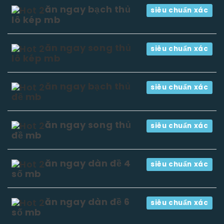
ăn ngay bạch thủ
siêu chuẩn xác
lô kép mb
ăn ngay song thủ
siêu chuẩn xác
lô kép mb
ăn ngay bạch thủ
siêu chuẩn xác
đề mb
ăn ngay song thủ
siêu chuẩn xác
đề mb
ăn ngay dàn đề 4
siêu chuẩn xác
số mb
ăn ngay dàn đề 6
siêu chuẩn xác
số mb