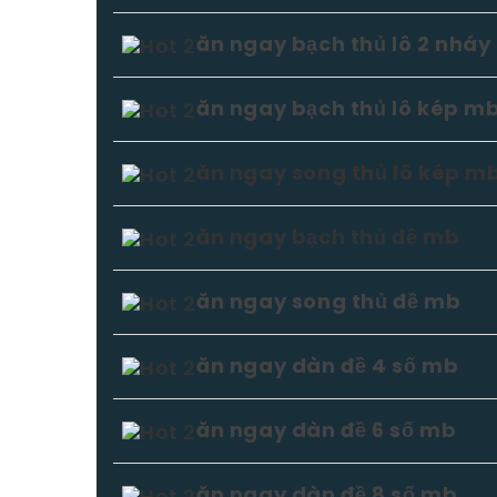
ăn ngay bạch thủ lô 2 nhá
ăn ngay bạch thủ lô kép m
ăn ngay song thủ lô kép m
ăn ngay bạch thủ đề mb
ăn ngay song thủ đề mb
ăn ngay dàn đề 4 số mb
ăn ngay dàn đề 6 số mb
ăn ngay dàn đề 8 số mb