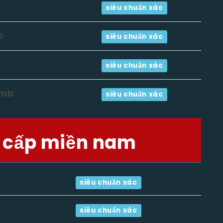
siêu chuẩn xác
b
siêu chuẩn xác
siêu chuẩn xác
 mb
siêu chuẩn xác
o cấp miền nam
siêu chuẩn xác
siêu chuẩn xác