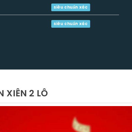
siêu chuẩn xác
siêu chuẩn xác
XIÊN 2 LÔ