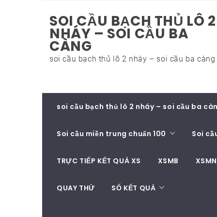
Skip
SOI CẦU BẠCH THỦ LÔ 2
to
NHÁY – SOI CẦU BA
content
CÀNG
soi cầu bạch thủ lô 2 nháy – soi cầu ba càng
soi cầu bạch thủ lô 2 nháy – soi cầu ba cà
Soi cầu miền trung chuẩn 100
Soi cầ
TRỰC TIẾP KẾT QUẢ XS
XSMB
XSM
QUAY THỬ
SỐ KẾT QUẢ