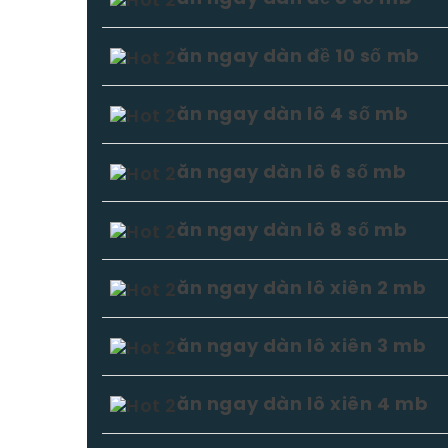
ăn ngay dàn đề 10 số mb
ăn ngay dàn lô 4 số mb
ăn ngay dàn lô 6 số mb
ăn ngay dàn lô 8 số mb
ăn ngay dàn lô xiên 2 mb
ăn ngay dàn lô xiên 3 mb
ăn ngay dàn lô xiên 4 mb