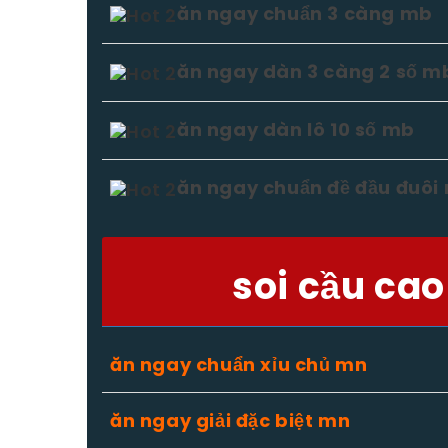
ăn ngay chuẩn 3 càng mb
ăn ngay dàn 3 càng 2 số m
ăn ngay dàn lô 10 số mb
ăn ngay chuẩn đề đầu đuôi
soi cầu ca
ăn ngay chuẩn xỉu chủ mn
ăn ngay giải đặc biệt mn