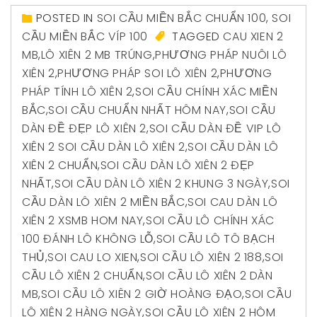
POSTED IN
SOI CẦU MIỀN BẮC CHUẨN 100
,
SOI
CẦU MIỀN BẮC VÍP 100
TAGGED
CAU XIEN 2
MB
,
LÔ XIÊN 2 MB TRÚNG
,
PHƯƠNG PHÁP NUÔI LÔ
XIÊN 2
,
PHƯƠNG PHÁP SOI LÔ XIÊN 2
,
PHƯƠNG
PHÁP TÍNH LÔ XIÊN 2
,
SOI CẦU CHÍNH XÁC MIỀN
BẮC
,
SOI CẦU CHUẨN NHẤT HÔM NAY
,
SOI CẦU
DÀN ĐỀ ĐẸP LÔ XIÊN 2
,
SOI CẦU DÀN ĐỀ VIP LÔ
XIÊN 2 SOI CẦU DÀN LÔ XIÊN 2
,
SOI CẦU DÀN LÔ
XIÊN 2 CHUẨN
,
SOI CẦU DÀN LÔ XIÊN 2 ĐẸP
NHẤT
,
SOI CẦU DÀN LÔ XIÊN 2 KHUNG 3 NGÀY
,
SOI
CẦU DÀN LÔ XIÊN 2 MIỀN BẮC
,
SOI CAU DÀN LÔ
XIÊN 2 XSMB HOM NAY
,
SOI CẦU LÔ CHÍNH XÁC
100 ĐÁNH LÔ KHÔNG LỖ
,
SOI CẦU LÔ TÔ BẠCH
THỦ
,
SOI CAU LO XIEN
,
SOI CẦU LÔ XIÊN 2 188
,
SOI
CẦU LÔ XIÊN 2 CHUẨN
,
SOI CẦU LÔ XIÊN 2 DÀN
MB
,
SOI CẦU LÔ XIÊN 2 GIỜ HOÀNG ĐẠO
,
SOI CẦU
LÔ XIÊN 2 HÀNG NGÀY
,
SOI CẦU LÔ XIÊN 2 HÔM