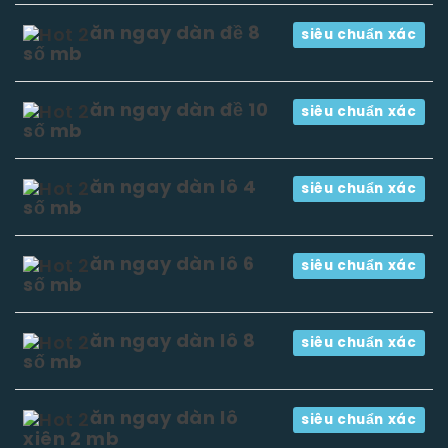
ăn ngay dàn đề 8
siêu chuẩn xác
số mb
ăn ngay dàn đề 10
siêu chuẩn xác
số mb
ăn ngay dàn lô 4
siêu chuẩn xác
số mb
ăn ngay dàn lô 6
siêu chuẩn xác
số mb
ăn ngay dàn lô 8
siêu chuẩn xác
số mb
ăn ngay dàn lô
siêu chuẩn xác
xiên 2 mb