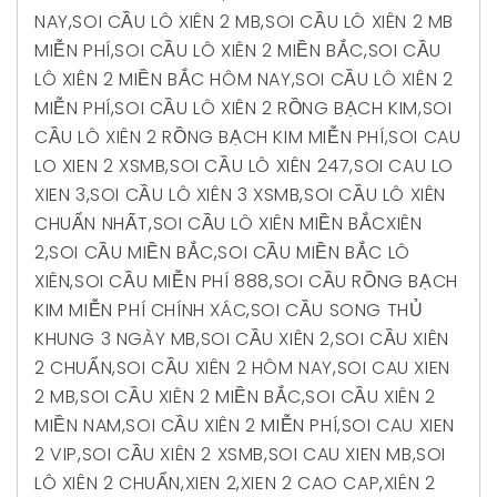
NAY
,
SOI CẦU LÔ XIÊN 2 MB
,
SOI CẦU LÔ XIÊN 2 MB
MIỄN PHÍ
,
SOI CẦU LÔ XIÊN 2 MIỀN BẮC
,
SOI CẦU
LÔ XIÊN 2 MIỀN BẮC HÔM NAY
,
SOI CẦU LÔ XIÊN 2
MIỄN PHÍ
,
SOI CẦU LÔ XIÊN 2 RỒNG BẠCH KIM
,
SOI
CẦU LÔ XIÊN 2 RỒNG BẠCH KIM MIỄN PHÍ
,
SOI CAU
LO XIEN 2 XSMB
,
SOI CẦU LÔ XIÊN 247
,
SOI CAU LO
XIEN 3
,
SOI CẦU LÔ XIÊN 3 XSMB
,
SOI CẦU LÔ XIÊN
CHUẨN NHẤT
,
SOI CẦU LÔ XIÊN MIỀN BẮCXIÊN
2
,
SOI CẦU MIỀN BẮC
,
SOI CẦU MIỀN BẮC LÔ
XIÊN
,
SOI CẦU MIỄN PHÍ 888
,
SOI CẦU RỒNG BẠCH
KIM MIỄN PHÍ CHÍNH XÁC
,
SOI CẦU SONG THỦ
KHUNG 3 NGÀY MB
,
SOI CẦU XIÊN 2
,
SOI CẦU XIÊN
2 CHUẨN
,
SOI CẦU XIÊN 2 HÔM NAY
,
SOI CAU XIEN
2 MB
,
SOI CẦU XIÊN 2 MIỀN BẮC
,
SOI CẦU XIÊN 2
MIỀN NAM
,
SOI CẦU XIÊN 2 MIỄN PHÍ
,
SOI CAU XIEN
2 VIP
,
SOI CẦU XIÊN 2 XSMB
,
SOI CAU XIEN MB
,
SOI
LÔ XIÊN 2 CHUẨN
,
XIEN 2
,
XIEN 2 CAO CAP
,
XIÊN 2