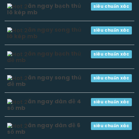
ăn ngay bạch thủ
siêu chuẩn xác
lô kép mb
ăn ngay song thủ
siêu chuẩn xác
lô kép mb
ăn ngay bạch thủ
siêu chuẩn xác
đề mb
ăn ngay song thủ
siêu chuẩn xác
đề mb
ăn ngay dàn đề 4
siêu chuẩn xác
số mb
ăn ngay dàn đề 6
siêu chuẩn xác
số mb