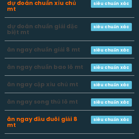
dự đoán chuẩn xỉu chủ
siêu chuẩn xác
mt
dự đoán chuẩn giải đặc
siêu chuẩn xác
biệt mt
ăn ngay chuẩn giải 8 mt
siêu chuẩn xác
ăn ngay chuẩn bao lô mt
siêu chuẩn xác
ăn ngay cặp xỉu chủ mt
siêu chuẩn xác
ăn ngay song thủ lô mt
siêu chuẩn xác
ăn ngay đầu đuôi giải 8
siêu chuẩn xác
mt