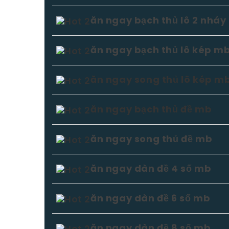
ăn ngay bạch thủ lô 2 nhá
ăn ngay bạch thủ lô kép m
ăn ngay song thủ lô kép m
ăn ngay bạch thủ đề mb
ăn ngay song thủ đề mb
ăn ngay dàn đề 4 số mb
ăn ngay dàn đề 6 số mb
ăn ngay dàn đề 8 số mb