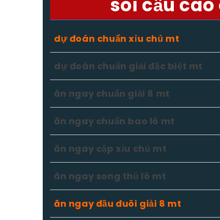
soi cầu cao
dự đoán chuẩn xỉu chủ mt
dự đoán chuẩn giải đặc biệt mt
ăn ngay chuẩn giải 8 mt
ăn ngay chuẩn bao lô mt
ăn ngay cặp xỉu chủ mt
ăn ngay song thủ lô mt
ăn ngay đầu đuôi giải 8 mt