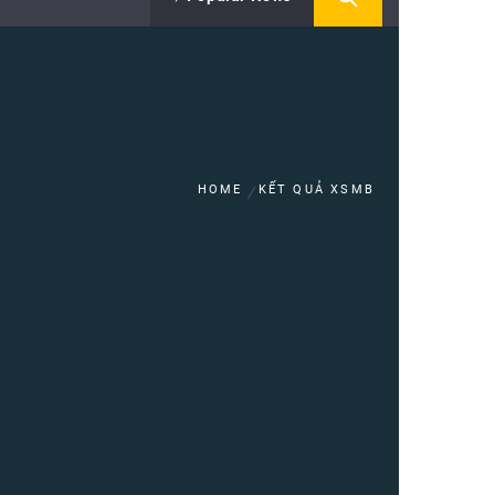
HOME
KẾT QUẢ XSMB