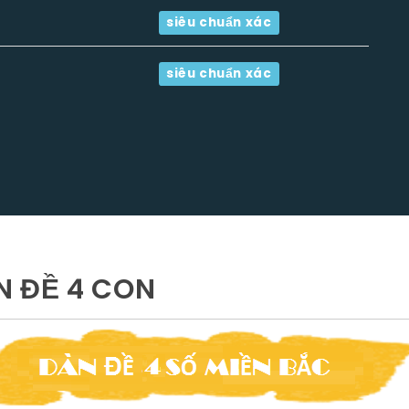
siêu chuẩn xác
siêu chuẩn xác
 ĐỀ 4 CON