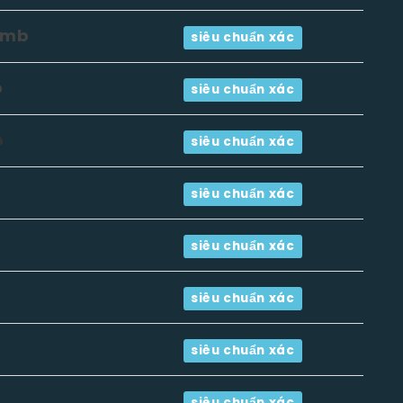
y mb
siêu chuẩn xác
b
siêu chuẩn xác
b
siêu chuẩn xác
siêu chuẩn xác
siêu chuẩn xác
siêu chuẩn xác
siêu chuẩn xác
siêu chuẩn xác