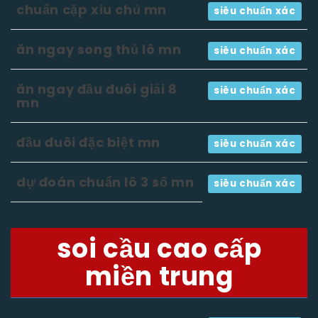
chuẩn cặp xỉu chủ mn
siêu chuẩn xác
ăn ngay song thủ lô mn
siêu chuẩn xác
ăn ngay đầu đuôi giải 8
siêu chuẩn xác
mn
đầu đuôi đặc biệt mn
siêu chuẩn xác
dự đoán chuẩn lô 3 số mn
siêu chuẩn xác
soi cầu cao cấp
miền trung