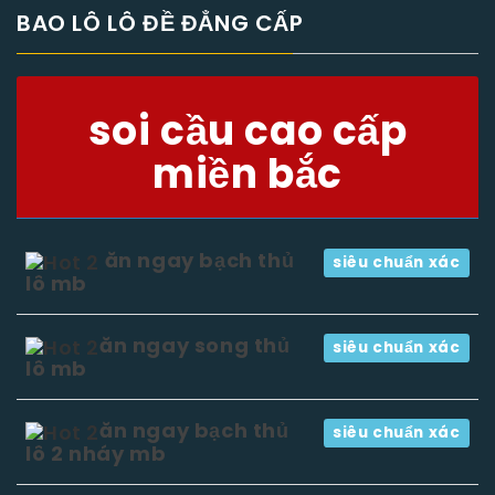
BAO LÔ LÔ ĐỀ ĐẲNG CẤP
soi cầu cao cấp
miền bắc
ăn ngay bạch thủ
siêu chuẩn xác
lô mb
ăn ngay song thủ
siêu chuẩn xác
lô mb
ăn ngay bạch thủ
siêu chuẩn xác
lô 2 nháy mb