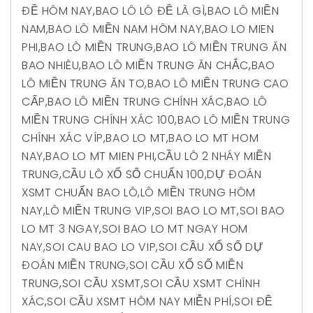
ĐỀ HÔM NAY
,
BAO LÔ LÔ ĐỀ LÀ GÌ
,
BAO LÔ MIỀN
NAM
,
BAO LÔ MIỀN NAM HÔM NAY
,
BAO LO MIEN
PHI
,
BAO LÔ MIỀN TRUNG
,
BAO LÔ MIỀN TRUNG ĂN
BAO NHIÊU
,
BAO LÔ MIỀN TRUNG ĂN CHẮC
,
BAO
LÔ MIỀN TRUNG ĂN TO
,
BAO LÔ MIỀN TRUNG CAO
CẤP
,
BAO LÔ MIỀN TRUNG CHÍNH XÁC
,
BAO LÔ
MIỀN TRUNG CHÍNH XÁC 100
,
BAO LÔ MIỀN TRUNG
CHÍNH XÁC VÍP
,
BAO LO MT
,
BAO LO MT HOM
NAY
,
BAO LO MT MIEN PHI
,
CẦU LÔ 2 NHÁY MIỀN
TRUNG
,
CẦU LÔ XỔ SỐ CHUẨN 100
,
DỰ ĐOÁN
XSMT CHUẨN BAO LÔ
,
LÔ MIỀN TRUNG HÔM
NAY
,
LÔ MIỀN TRUNG VIP
,
SOI BAO LO MT
,
SOI BAO
LO MT 3 NGAY
,
SOI BAO LO MT NGAY HOM
NAY
,
SOI CAU BAO LO VIP
,
SOI CẦU XỔ SỐ DỰ
ĐOÁN MIỀN TRUNG
,
SOI CẦU XỔ SỐ MIỀN
TRUNG
,
SOI CẦU XSMT
,
SOI CẦU XSMT CHÍNH
XÁC
,
SOI CẦU XSMT HÔM NAY MIỄN PHÍ
,
SOI ĐỀ