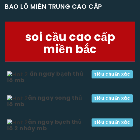
BAO LÔ MIỀN TRUNG CAO CẤP
soi cầu cao cấp
miền bắc
ăn ngay bạch thủ
siêu chuẩn xác
lô mb
ăn ngay song thủ
siêu chuẩn xác
lô mb
ăn ngay bạch thủ
siêu chuẩn xác
lô 2 nháy mb