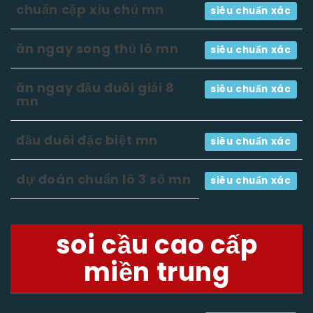
chuẩn cặp xỉu chủ mn
siêu chuẩn xác
ăn ngay song thủ lô mn
siêu chuẩn xác
ăn ngay đầu đuôi giải 8
siêu chuẩn xác
mn
đầu đuôi đặc biệt mn
siêu chuẩn xác
dự đoán chuẩn lô 3 số mn
siêu chuẩn xác
soi cầu cao cấp
miền trung