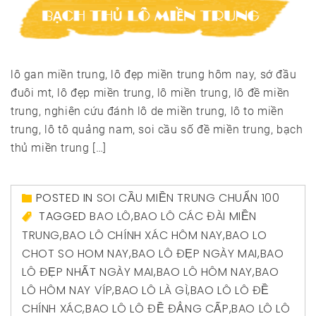
lô gan miền trung, lô đẹp miền trung hôm nay, sớ đầu
đuôi mt, lô đẹp miền trung, lô miền trung, lô đề miền
trung, nghiên cứu đánh lô de miền trung, lô to miền
trung, lô tô quảng nam, soi cầu số đề miền trung, bạch
thủ miền trung […]
POSTED IN
SOI CẦU MIỀN TRUNG CHUẨN 100
TAGGED
BAO LÔ
,
BAO LÔ CÁC ĐÀI MIỀN
TRUNG
,
BAO LÔ CHÍNH XÁC HÔM NAY
,
BAO LO
CHOT SO HOM NAY
,
BAO LÔ ĐẸP NGÀY MAI
,
BAO
LÔ ĐẸP NHẤT NGÀY MAI
,
BAO LÔ HÔM NAY
,
BAO
LÔ HÔM NAY VÍP
,
BAO LÔ LÀ GÌ
,
BAO LÔ LÔ ĐỀ
CHÍNH XÁC
,
BAO LÔ LÔ ĐỀ ĐẲNG CẤP
,
BAO LÔ LÔ