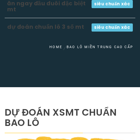
ăn ngay đầu đuôi đặc biệt
siêu chuẩn xác
mt
dự đoán chuẩn lô 3 số mt
siêu chuẩn xác
HOME
BAO LÔ MIỀN TRUNG CAO CẤP
DỰ ĐOÁN XSMT CHUẨN
BAO LÔ