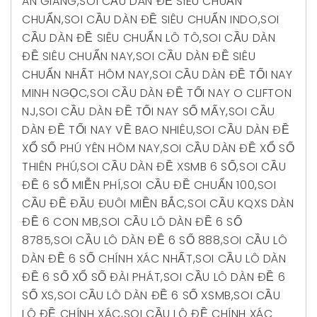
AN GIANG
,
SOI CẦU DÀN ĐỀ SIÊU CHUẨN
CHUẨN
,
SOI CẦU DÀN ĐỀ SIÊU CHUẨN INDO
,
SOI
CẦU DÀN ĐỀ SIÊU CHUẨN LÔ TÔ
,
SOI CẦU DÀN
ĐỀ SIÊU CHUẨN NAY
,
SOI CẦU DÀN ĐỀ SIÊU
CHUẨN NHẤT HÔM NAY
,
SOI CẦU DÀN ĐỀ TỐI NAY
MINH NGỌC
,
SOI CẦU DÀN ĐỀ TỐI NAY O CLIFTON
NJ
,
SOI CẦU DÀN ĐỀ TỐI NAY SỐ MẤY
,
SOI CẦU
DÀN ĐỀ TỐI NAY VỀ BAO NHIÊU
,
SOI CẦU DÀN ĐỀ
XỔ SỐ PHÚ YÊN HÔM NAY
,
SOI CẦU DÀN ĐỀ XỔ SỐ
THIÊN PHÚ
,
SOI CẦU DÀN ĐỀ XSMB 6 SỐ
,
SOI CẦU
ĐỀ 6 SỐ MIỄN PHÍ
,
SOI CẦU ĐỀ CHUẨN 100
,
SOI
CẦU ĐỀ ĐẦU ĐUÔI MIỀN BẮC
,
SOI CẦU KQXS DÀN
ĐỀ 6 CON MB
,
SOI CẦU LÔ DÀN ĐỀ 6 SỐ
8785
,
SOI CẦU LÔ DÀN ĐỀ 6 SỐ 888
,
SOI CẦU LÔ
DÀN ĐỀ 6 SỐ CHÍNH XÁC NHẤT
,
SOI CẦU LÔ DÀN
ĐỀ 6 SỐ XỔ SỐ ĐÀI PHÁT
,
SOI CẦU LÔ DÀN ĐỀ 6
SỐ XS
,
SOI CẦU LÔ DÀN ĐỀ 6 SỐ XSMB
,
SOI CẦU
LÔ ĐỀ CHÍNH XÁC
,
SOI CẦU LÔ ĐỀ CHÍNH XÁC