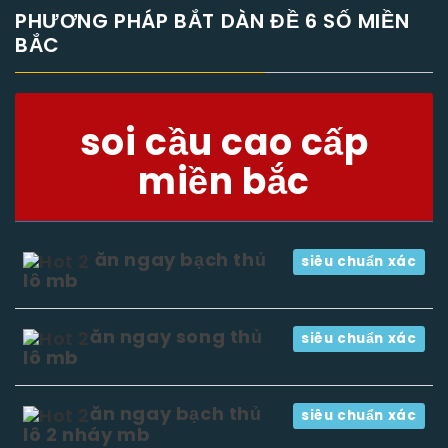
PHƯƠNG PHÁP BẮT DÀN ĐỀ 6 SỐ MIỀN
BẮC
soi cầu cao cấp
miền bắc
ăn ngay bạch thủ
siêu chuẩn xác
lô mb
ăn ngay song thủ
siêu chuẩn xác
lô mb
ăn ngay bạch thủ
siêu chuẩn xác
lô 2 nháy mb