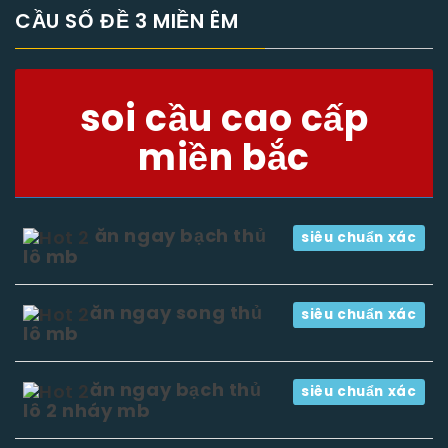
CẦU SỐ ĐỀ 3 MIỀN ÊM
soi cầu cao cấp
miền bắc
ăn ngay bạch thủ
siêu chuẩn xác
lô mb
ăn ngay song thủ
siêu chuẩn xác
lô mb
ăn ngay bạch thủ
siêu chuẩn xác
lô 2 nháy mb