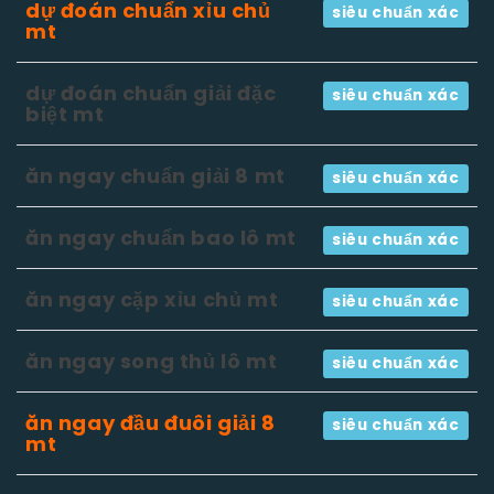
dự đoán chuẩn xỉu chủ
siêu chuẩn xác
mt
dự đoán chuẩn giải đặc
siêu chuẩn xác
biệt mt
ăn ngay chuẩn giải 8 mt
siêu chuẩn xác
ăn ngay chuẩn bao lô mt
siêu chuẩn xác
ăn ngay cặp xỉu chủ mt
siêu chuẩn xác
ăn ngay song thủ lô mt
siêu chuẩn xác
ăn ngay đầu đuôi giải 8
siêu chuẩn xác
mt