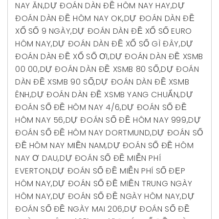
NAY ĂN
,
DỰ ĐOÁN DÀN ĐỀ HÔM NAY HAY
,
DỰ
ĐOÁN DÀN ĐỀ HÔM NAY OK
,
DỰ ĐOÁN DÀN ĐỀ
XỔ SỐ 9 NGÀY
,
DỰ ĐOÁN DÀN ĐỀ XỔ SỐ EURO
HÔM NAY
,
DỰ ĐOÁN DÀN ĐỀ XỔ SỐ GÌ ĐÂY
,
DỰ
ĐOÁN DÀN ĐỀ XỔ SỐ ƠI
,
DỰ ĐOÁN DÀN ĐỀ XSMB
00 00
,
DỰ ĐOÁN DÀN ĐỀ XSMB 80 SỐ
,
DỰ ĐOÁN
DÀN ĐỀ XSMB 90 SỐ
,
DỰ ĐOÁN DÀN ĐỀ XSMB
ÊNH
,
DỰ ĐOÁN DÀN ĐỀ XSMB YANG CHUẨN
,
DỰ
ĐOÁN SỐ ĐỀ HÔM NAY 4/6
,
DỰ ĐOÁN SỐ ĐỀ
HÔM NAY 56
,
DỰ ĐOÁN SỐ ĐỀ HÔM NAY 999
,
DỰ
ĐOÁN SỐ ĐỀ HÔM NAY DORTMUND
,
DỰ ĐOÁN SỐ
ĐỀ HÔM NAY MIỀN NAM
,
DỰ ĐOÁN SỐ ĐỀ HÔM
NAY Ơ DAU
,
DỰ ĐOÁN SỐ ĐỀ MIỄN PHÍ
EVERTON
,
DỰ ĐOÁN SỐ ĐỀ MIỄN PHÍ SỐ ĐẸP
HÔM NAY
,
DỰ ĐOÁN SỐ ĐỀ MIỀN TRUNG NGÀY
HÔM NAY
,
DỰ ĐOÁN SỐ ĐỀ NGÀY HÔM NAY
,
DỰ
ĐOÁN SỐ ĐỀ NGÀY MAI 206
,
DỰ ĐOÁN SỐ ĐỀ