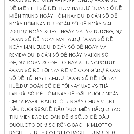
ĐOÁN SỐ ĐỀ MIỄN PHÍ EVERTON
,
DỰ ĐOÁN SỐ
ĐỀ MIỄN PHÍ SỐ ĐẸP HÔM NAY
,
DỰ ĐOÁN SỐ ĐỀ
MIỀN TRUNG NGÀY HÔM NAY
,
DỰ ĐOÁN SỐ ĐỀ
NGÀY HÔM NAY
,
DỰ ĐOÁN SỐ ĐỀ NGÀY MAI
206
,
DỰ ĐOÁN SỐ ĐỀ NGÀY MAI ÂM DƯƠNG
,
DỰ
ĐOÁN SỐ ĐỀ NGÀY MAI LAI
,
DỰ ĐOÁN SỐ ĐỀ
NGÀY MAI LIÊU
,
DỰ ĐOÁN SỐ ĐỀ NGÀY MAI
REVIEW
,
DỰ ĐOÁN SỐ ĐỀ NGÀY MAI XIN SỐ
ĐỀ
,
DỰ ĐOÁN SỐ ĐỀ TỐI NAY ATRUNGROI
,
DỰ
ĐOÁN SỐ ĐỀ TỐI NAY ĐỀ VỀ CON GÌ
,
DỰ ĐOÁN
SỐ ĐỀ TỐI NAY HAM
,
DỰ ĐOÁN SỐ ĐỀ TỐI NAY
HUẾ
,
DỰ ĐOÁN SỐ ĐỀ TỐI NAY UAE VS THÁI
LAN
,
ĐÀI SỐ ĐỀ HÔM NAY
,
ĐỀ ĐẦU ĐUÔI 7 NGÀY
CHƯA RA
,
ĐỀ ĐẦU ĐUÔI 7 NGÀY CHƯA VỀ
,
ĐỀ
ĐẦU ĐUÔI 999
,
ĐỀ ĐẦU ĐUÔI MIỀN BẮC
,
LO BACH
THU MIEN BAC
,
LÔ DÀN ĐỀ 6 SỐ
,
LÔ ĐỀ ĐẦU
ĐUÔI
,
LOTO DE 6 SO RỒNG BẠCH KIM
,
LOTTO
BACH THU DE 6 SO
,
LOTTO BACH THU MB DE 6