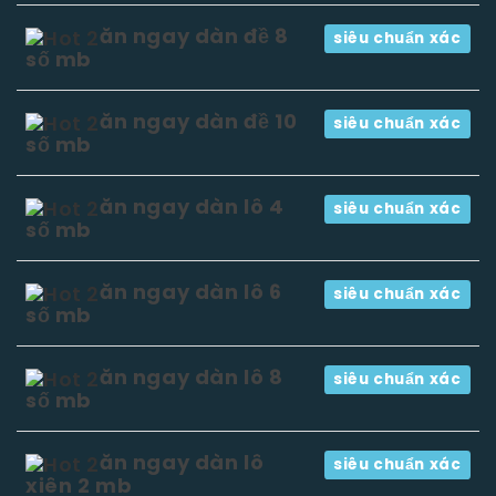
ăn ngay dàn đề 8
siêu chuẩn xác
số mb
ăn ngay dàn đề 10
siêu chuẩn xác
số mb
ăn ngay dàn lô 4
siêu chuẩn xác
số mb
ăn ngay dàn lô 6
siêu chuẩn xác
số mb
ăn ngay dàn lô 8
siêu chuẩn xác
số mb
ăn ngay dàn lô
siêu chuẩn xác
xiên 2 mb