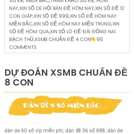
SỐ ĐỀ MIỀN BẮC
,
THAM KHẢO SỐ ĐỀ HÔM
NAY
,
XIN SỐ DE HỘI BÀN ĐỀ HÔM NAY
,
XIN SỐ ĐỀ 12
CON GIÁP
,
XIN SỐ ĐỀ 999
,
XIN SỐ ĐỀ HÔM NAY
MIỀN BẮC
,
XIN SỐ ĐỀ HÔM NAY MIỀN TRUNG
,
XIN
SỐ ĐỀ HÔM QUA
,
XIN SỐ LÔ ĐỀ ĐÀI ĐỒNG NAI
BẠCH THỦ
,
XSMB CHUẨN ĐỀ 4 CON
96
COMMENTS
DỰ ĐOÁN XSMB CHUẨN ĐỀ
8 CON
dàn de 60 số víp miễn phí, dàn đề 36 số 888, dàn de