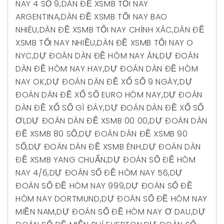
NAY 4 SỐ 9
,
DÀN ĐỀ XSMB TỐI NAY
ARGENTINA
,
DÀN ĐỀ XSMB TỐI NAY BAO
NHIÊU
,
DÀN ĐỀ XSMB TỐI NAY CHÍNH XÁC
,
DÀN ĐỀ
XSMB TỐI NAY NHIỀU
,
DÀN ĐỀ XSMB TỐI NAY O
NYC
,
DỰ ĐOÁN DÀN ĐỀ HÔM NAY ĂN
,
DỰ ĐOÁN
DÀN ĐỀ HÔM NAY HAY
,
DỰ ĐOÁN DÀN ĐỀ HÔM
NAY OK
,
DỰ ĐOÁN DÀN ĐỀ XỔ SỐ 9 NGÀY
,
DỰ
ĐOÁN DÀN ĐỀ XỔ SỐ EURO HÔM NAY
,
DỰ ĐOÁN
DÀN ĐỀ XỔ SỐ GÌ ĐÂY
,
DỰ ĐOÁN DÀN ĐỀ XỔ SỐ
ƠI
,
DỰ ĐOÁN DÀN ĐỀ XSMB 00 00
,
DỰ ĐOÁN DÀN
ĐỀ XSMB 80 SỐ
,
DỰ ĐOÁN DÀN ĐỀ XSMB 90
SỐ
,
DỰ ĐOÁN DÀN ĐỀ XSMB ÊNH
,
DỰ ĐOÁN DÀN
ĐỀ XSMB YANG CHUẨN
,
DỰ ĐOÁN SỐ ĐỀ HÔM
NAY 4/6
,
DỰ ĐOÁN SỐ ĐỀ HÔM NAY 56
,
DỰ
ĐOÁN SỐ ĐỀ HÔM NAY 999
,
DỰ ĐOÁN SỐ ĐỀ
HÔM NAY DORTMUND
,
DỰ ĐOÁN SỐ ĐỀ HÔM NAY
MIỀN NAM
,
DỰ ĐOÁN SỐ ĐỀ HÔM NAY Ơ DAU
,
DỰ