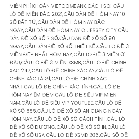
MIỄN PHÍ KHOẢN VIETCOMBANK
,
CÁCH SOI CẦU
LÔ ĐỀ MIỀN BẮC 2021
,
CẦU DÀN ĐỀ HÔM NAY 10
SỐ BẤT TỬ
,
CẦU DÀN ĐỀ HÔM NAY BẮC
NGÀY
,
CẦU DÀN ĐỀ HÔM NAY O JERSEY CITY
,
CẦU
DÀN ĐỀ XỔ SỐ 7 SỐ
,
CẦU DÀN ĐỀ XỔ SỐ 90
NGÀY
,
CẦU DÀN ĐỀ XỔ SỐ THIẾT KẾ
,
CẦU LÔ ĐỀ 3
MIỀN ĐẸP NHẤT HÔM NAY
,
CẦU LÔ ĐỀ 3 MIỀN Ơ
ĐÂU
,
CẦU LÔ ĐỀ 3 MIỀN XSMB
,
CẦU LÔ ĐỀ CHÍNH
XÁC 247
,
CẦU LÔ ĐỀ CHÍNH XÁC ÂY
,
CẦU LÔ ĐỀ
CHÍNH XÁC LÀ GÌ
,
CẦU LÔ ĐỀ CHÍNH XÁC
NHẤT
,
CẦU LÔ ĐỀ CHÍNH XÁC TÍNH
,
CẦU LÔ ĐỀ
HÔM NAY ÊM ĐỀM
,
CẦU LÔ ĐỀ SIÊU VIP MIỀN
NAM
,
CẦU LÔ ĐỀ SIÊU VIP YOUTUBE
,
CẦU LÔ ĐỀ
XỔ SỐ 555
,
CẦU LÔ ĐỀ XỔ SỐ AN GIANG NGÀY
HÔM NAY
,
CẦU LÔ ĐỀ XỔ SỐ CÁCH TÍNH
,
CẦU LÔ
ĐỀ XỔ SỐ DƯƠNG
,
CẦU LÔ ĐỀ XỔ SỐ IN
,
CẦU LÔ
ĐỀ XỔ SỐ USA
,
CẦU LÔ ĐỀ XSMB 206
,
CẦU SỐ ĐỀ