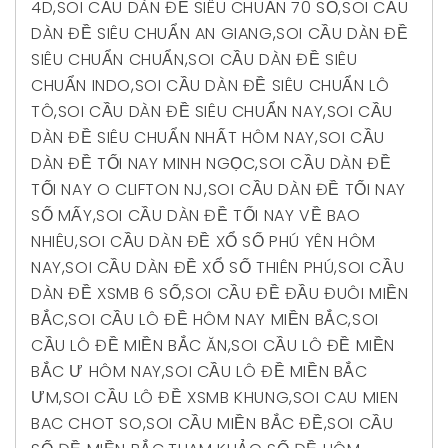
4D
,
SOI CẦU DÀN ĐỀ SIÊU CHUẨN 70 SỐ
,
SOI CẦU
DÀN ĐỀ SIÊU CHUẨN AN GIANG
,
SOI CẦU DÀN ĐỀ
SIÊU CHUẨN CHUẨN
,
SOI CẦU DÀN ĐỀ SIÊU
CHUẨN INDO
,
SOI CẦU DÀN ĐỀ SIÊU CHUẨN LÔ
TÔ
,
SOI CẦU DÀN ĐỀ SIÊU CHUẨN NAY
,
SOI CẦU
DÀN ĐỀ SIÊU CHUẨN NHẤT HÔM NAY
,
SOI CẦU
DÀN ĐỀ TỐI NAY MINH NGỌC
,
SOI CẦU DÀN ĐỀ
TỐI NAY O CLIFTON NJ
,
SOI CẦU DÀN ĐỀ TỐI NAY
SỐ MẤY
,
SOI CẦU DÀN ĐỀ TỐI NAY VỀ BAO
NHIÊU
,
SOI CẦU DÀN ĐỀ XỔ SỐ PHÚ YÊN HÔM
NAY
,
SOI CẦU DÀN ĐỀ XỔ SỐ THIÊN PHÚ
,
SOI CẦU
DÀN ĐỀ XSMB 6 SỐ
,
SOI CẦU ĐỀ ĐẦU ĐUÔI MIỀN
BẮC
,
SOI CẦU LÔ ĐỀ HÔM NAY MIỀN BẮC
,
SOI
CẦU LÔ ĐỀ MIỀN BẮC ĂN
,
SOI CẦU LÔ ĐỀ MIỀN
BẮC Ư HÔM NAY
,
SOI CẦU LÔ ĐỀ MIỀN BẮC
ƯM
,
SOI CẦU LÔ ĐỀ XSMB KHUNG
,
SOI CAU MIEN
BAC CHOT SO
,
SOI CẦU MIỀN BẮC ĐỀ
,
SOI CẦU