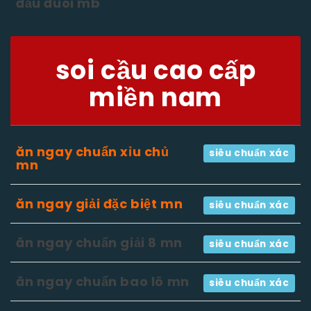
đầu đuôi mb
soi cầu cao cấp
miền nam
ăn ngay chuẩn xỉu chủ
siêu chuẩn xác
mn
ăn ngay giải đặc biệt mn
siêu chuẩn xác
ăn ngay chuẩn giải 8 mn
siêu chuẩn xác
ăn ngay chuẩn bao lô mn
siêu chuẩn xác