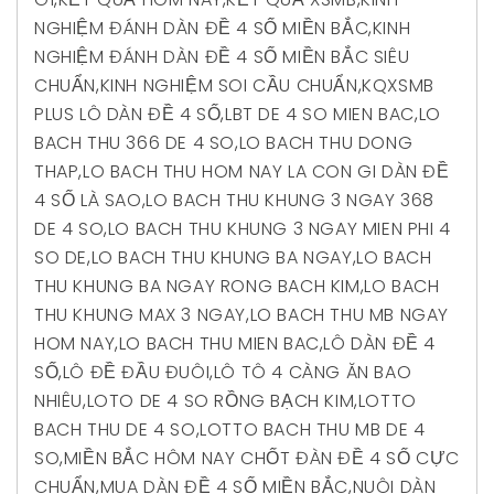
NGHIỆM ĐÁNH DÀN ĐỀ 4 SỐ MIỀN BẮC
,
KINH
NGHIỆM ĐÁNH DÀN ĐỀ 4 SỐ MIỀN BẮC SIÊU
CHUẨN
,
KINH NGHIỆM SOI CẦU CHUẨN
,
KQXSMB
PLUS LÔ DÀN ĐỀ 4 SỐ
,
LBT DE 4 SO MIEN BAC
,
LO
BACH THU 366 DE 4 SO
,
LO BACH THU DONG
THAP
,
LO BACH THU HOM NAY LA CON GI DÀN ĐỀ
4 SỐ LÀ SAO
,
LO BACH THU KHUNG 3 NGAY 368
DE 4 SO
,
LO BACH THU KHUNG 3 NGAY MIEN PHI 4
SO DE
,
LO BACH THU KHUNG BA NGAY
,
LO BACH
THU KHUNG BA NGAY RONG BACH KIM
,
LO BACH
THU KHUNG MAX 3 NGAY
,
LO BACH THU MB NGAY
HOM NAY
,
LO BACH THU MIEN BAC
,
LÔ DÀN ĐỀ 4
SỐ
,
LÔ ĐỀ ĐẦU ĐUÔI
,
LÔ TÔ 4 CÀNG ĂN BAO
NHIÊU
,
LOTO DE 4 SO RỒNG BẠCH KIM
,
LOTTO
BACH THU DE 4 SO
,
LOTTO BACH THU MB DE 4
SO
,
MIỀN BẮC HÔM NAY CHỐT ĐÀN ĐỀ 4 SỐ CỰC
CHUẨN
,
MUA DÀN ĐỀ 4 SỐ MIỀN BẮC
,
NUÔI DÀN