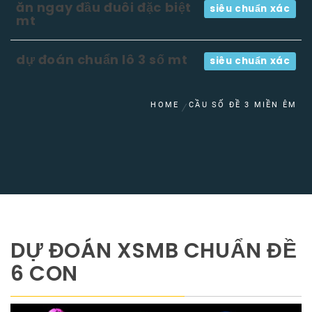
ăn ngay đầu đuôi đặc biệt
siêu chuẩn xác
mt
dự đoán chuẩn lô 3 số mt
siêu chuẩn xác
HOME
CẦU SỐ ĐỀ 3 MIỀN ÊM
DỰ ĐOÁN XSMB CHUẨN ĐỀ
6 CON