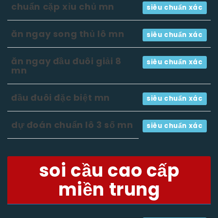
chuẩn cặp xỉu chủ mn
siêu chuẩn xác
ăn ngay song thủ lô mn
siêu chuẩn xác
ăn ngay đầu đuôi giải 8
siêu chuẩn xác
mn
đầu đuôi đặc biệt mn
siêu chuẩn xác
dự đoán chuẩn lô 3 số mn
siêu chuẩn xác
soi cầu cao cấp
miền trung