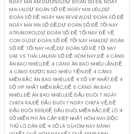
NGÀY MAI ÂM DƯƠNG
,
DỰ ĐOÁN SỐ ĐỀ NGÀY
MAI LAI
,
DỰ ĐOÁN SỐ ĐỀ NGÀY MAI LIÊU
,
DỰ
ĐOÁN SỐ ĐỀ NGÀY MAI REVIEW
,
DỰ ĐOÁN SỐ ĐỀ
NGÀY MAI XIN SỐ ĐỀ
,
DỰ ĐOÁN SỐ ĐỀ TỐI NAY
ATRUNGROI
,
DỰ ĐOÁN SỐ ĐỀ TỐI NAY ĐỀ VỀ
CON GÌ
,
DỰ ĐOÁN SỐ ĐỀ TỐI NAY HAM
,
DỰ ĐOÁN
SỐ ĐỀ TỐI NAY HUẾ
,
DỰ ĐOÁN SỐ ĐỀ TỐI NAY
UAE VS THÁI LAN
,
ĐÀI SỐ ĐỀ HÔM NAY
,
ĐỀ 4 CÀNG
ĂN BAO NHIÊU
,
ĐỀ 4 CÀNG ĂN BAO NHIÊU LẦN
,
ĐỀ
4 CÀNG ĐƯỢC BAO NHIÊU TIỀN
,
ĐỀ 4 CÀNG
MIỀN BẮC ĂN BAO NHIÊU
,
ĐỀ 4 SỐ VIP NHẤT
,
ĐỀ 4
SỐ VIP NHẤT MIỀN BẮC
,
ĐỀ 5 CÀNG ĂN BAO
NHIÊU
,
ĐỀ ĂN BAO NHIÊU
,
ĐỀ ĐẦU ĐUÔI 7 NGÀY
CHƯA RA
,
ĐỀ ĐẦU ĐUÔI 7 NGÀY CHƯA VỀ
,
ĐỀ
ĐẦU ĐUÔI 999
,
ĐỀ ĐẦU ĐUÔI MIỀN BẮC
,
ĐỀ LÔ 4
SỐ MIỄN PHÍ ĂN CẶP ĐẸP NHẤT HÔM NAY
,
ĐỘC
THỦ LÔ DÀN ĐỀ 4 SỐ LÀ GÌ
,
HÔM NAY ĐÁNH
GÌ
,
KẾT QUẢ HÔM NAY
,
KẾT QUẢ XSMB
,
KINH