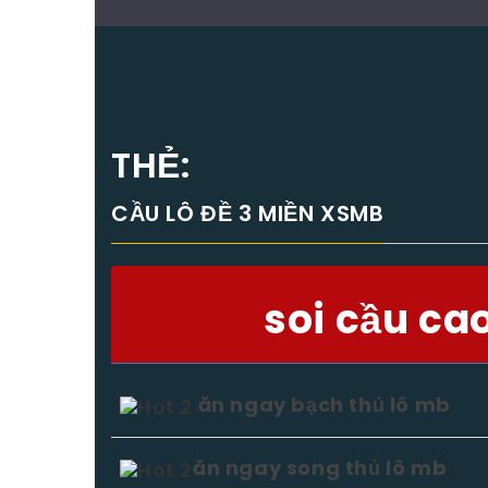
THẺ:
CẦU LÔ ĐỀ 3 MIỀN XSMB
soi cầu ca
ăn ngay bạch thủ lô mb
ăn ngay song thủ lô mb