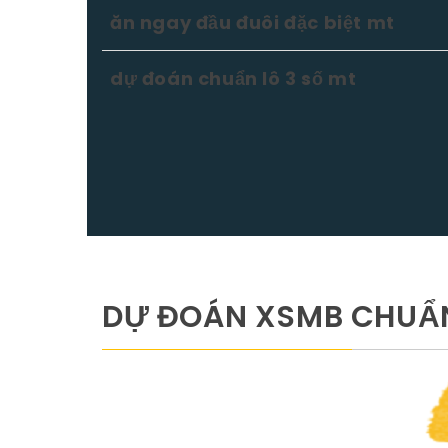
ăn ngay đầu đuôi đặc biệt mt
dự đoán chuẩn lô 3 số mt
DỰ ĐOÁN XSMB CHUẨN