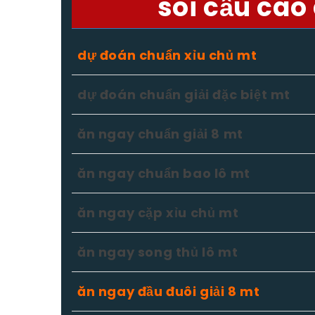
soi cầu cao
dự đoán chuẩn xỉu chủ mt
dự đoán chuẩn giải đặc biệt mt
ăn ngay chuẩn giải 8 mt
ăn ngay chuẩn bao lô mt
ăn ngay cặp xỉu chủ mt
ăn ngay song thủ lô mt
ăn ngay đầu đuôi giải 8 mt