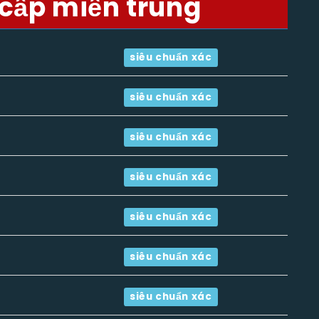
 cấp miền trung
siêu chuẩn xác
siêu chuẩn xác
siêu chuẩn xác
siêu chuẩn xác
siêu chuẩn xác
siêu chuẩn xác
siêu chuẩn xác