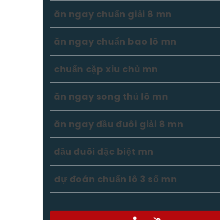
ăn ngay chuẩn giải 8 mn
ăn ngay chuẩn bao lô mn
chuẩn cặp xỉu chủ mn
ăn ngay song thủ lô mn
ăn ngay đầu đuôi giải 8 mn
đầu đuôi đặc biệt mn
dự đoán chuẩn lô 3 số mn