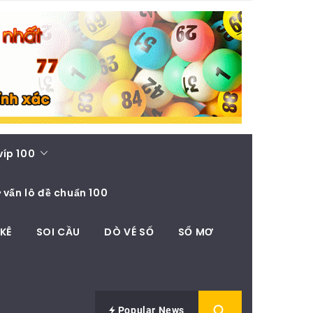
víp 100
 vấn lô đề chuẩn 100
KÊ
SOI CẦU
DÒ VÉ SỐ
SỔ MƠ
Popular News