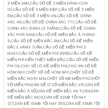
3 MIỀN ANH
,
CẦU SỐ ĐỀ 3 MIỀN ĐÁNH CON
GÌ
,
CẦU SỐ ĐỀ 3 MIỀN ĐẸP
,
CẦU SỐ ĐỀ 3 MIỀN
ÊM
,
CẦU SỐ ĐỀ 3 MIỀN VN
,
CẦU SỐ ĐỀ CHÍNH
XÁC 49
,
CẦU SỐ ĐỀ CHÍNH XÁC 777
,
CẦU SỐ ĐỀ
CHÍNH XÁC ĐÁNH LÀ THẮNG
,
CẦU SỐ ĐỀ CHÍNH
XÁC PHÍA NAM
,
CẦU SỐ ĐỀ MIỀN BẮC Ă THÁNG
5
,
CẦU SỐ ĐỀ MIỀN BẮC ÂM
,
CẦU SỐ ĐỀ MIỀN
BẮC E HÀNG TUẦN
,
CẦU SỐ ĐỀ MIỄN PHÍ 3
NGÀY
,
CẦU SỐ ĐỀ MIỄN PHÍ 9999
,
CẦU SỐ ĐỀ
MIỄN PHÍ KIẾN THIẾT MIỀN BẮC
,
CẦU SỐ ĐỀ MIỄN
PHÍ OK
,
CHO SỐ LÔ ĐỀ MIỄN PHÍ
,
CHO XIN SỐ ĐỀ
HÔM NAY
,
CHỐT SỐ ĐỀ HÔM NAY
,
CHỐT SỐ ĐỀ
MIỀN BẮC NGÀY MAI
,
CHỐT SỐ MB MIỄN PHÍ
,
CHỐT
SỐ MIỄN PHÍ
,
DÀN ĐỀ 12 SỐ MIỀN BẮC VIP
,
DÀN ĐỀ
MIỀN BẮC Â SỐ
,
DÀN ĐỀ MIỀN BẮC AN TOÀN
,
DÀN
ĐỀ MIỀN BẮC INOX
,
DÀN ĐỀ XSMB TỐI NAY
3/7
,
DÀN ĐỀ XSMB TỐI NAY 365
,
DÀN ĐỀ XSMB TỐI