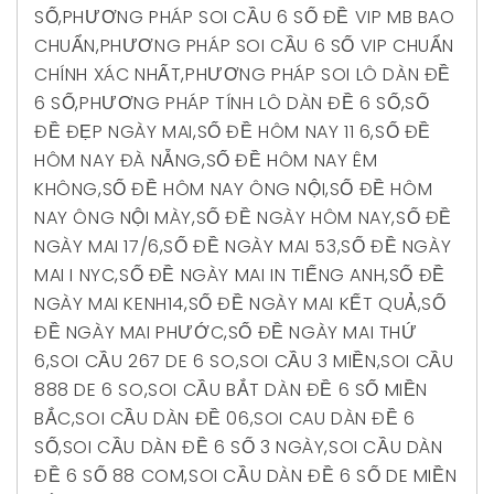
SỐ
,
PHƯƠNG PHÁP SOI CẦU 6 SỐ ĐỀ VIP MB BAO
CHUẨN
,
PHƯƠNG PHÁP SOI CẦU 6 SỐ VIP CHUẨN
CHÍNH XÁC NHẤT
,
PHƯƠNG PHÁP SOI LÔ DÀN ĐỀ
6 SỐ
,
PHƯƠNG PHÁP TÍNH LÔ DÀN ĐỀ 6 SỐ
,
SỐ
ĐỀ ĐẸP NGÀY MAI
,
SỐ ĐỀ HÔM NAY 11 6
,
SỐ ĐỀ
HÔM NAY ĐÀ NẴNG
,
SỐ ĐỀ HÔM NAY ÊM
KHÔNG
,
SỐ ĐỀ HÔM NAY ÔNG NỘI
,
SỐ ĐỀ HÔM
NAY ÔNG NỘI MÀY
,
SỐ ĐỀ NGÀY HÔM NAY
,
SỐ ĐỀ
NGÀY MAI 17/6
,
SỐ ĐỀ NGÀY MAI 53
,
SỐ ĐỀ NGÀY
MAI I NYC
,
SỐ ĐỀ NGÀY MAI IN TIẾNG ANH
,
SỐ ĐỀ
NGÀY MAI KENH14
,
SỐ ĐỀ NGÀY MAI KẾT QUẢ
,
SỐ
ĐỀ NGÀY MAI PHƯỚC
,
SỐ ĐỀ NGÀY MAI THỨ
6
,
SOI CẦU 267 DE 6 SO
,
SOI CẦU 3 MIỀN
,
SOI CẦU
888 DE 6 SO
,
SOI CẦU BẮT DÀN ĐỀ 6 SỐ MIỀN
BẮC
,
SOI CẦU DÀN ĐỀ 06
,
SOI CAU DÀN ĐỀ 6
SỐ
,
SOI CẦU DÀN ĐỀ 6 SỐ 3 NGÀY
,
SOI CẦU DÀN
ĐỀ 6 SỐ 88 COM
,
SOI CẦU DÀN ĐỀ 6 SỐ DE MIỀN