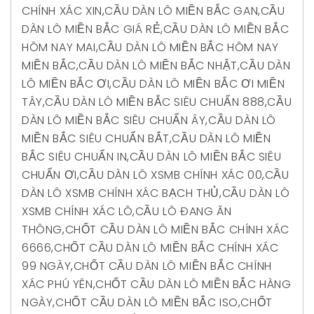
CHÍNH XÁC XIN
,
CẦU DÀN LÔ MIỀN BẮC GAN
,
CẦU
DÀN LÔ MIỀN BẮC GIÁ RẺ
,
CẦU DÀN LÔ MIỀN BẮC
HÔM NAY MAI
,
CẦU DÀN LÔ MIỀN BẮC HÔM NAY
MIỀN BẮC
,
CẦU DÀN LÔ MIỀN BẮC NHẬT
,
CẦU DÀN
LÔ MIỀN BẮC ƠI
,
CẦU DÀN LÔ MIỀN BẮC ƠI MIỀN
TÂY
,
CẦU DÀN LÔ MIỀN BẮC SIÊU CHUẨN 888
,
CẦU
DÀN LÔ MIỀN BẮC SIÊU CHUẨN ÂY
,
CẦU DÀN LÔ
MIỀN BẮC SIÊU CHUẨN BẮT
,
CẦU DÀN LÔ MIỀN
BẮC SIÊU CHUẨN IN
,
CẦU DÀN LÔ MIỀN BẮC SIÊU
CHUẨN ƠI
,
CẦU DÀN LÔ XSMB CHÍNH XÁC 00
,
CẦU
DÀN LÔ XSMB CHÍNH XÁC BẠCH THỦ
,
CẦU DÀN LÔ
XSMB CHÍNH XÁC LÔ
,
CẦU LÔ ĐANG ĂN
THÔNG
,
CHỐT CẦU DÀN LÔ MIỀN BẮC CHÍNH XÁC
6666
,
CHỐT CẦU DÀN LÔ MIỀN BẮC CHÍNH XÁC
99 NGÀY
,
CHỐT CẦU DÀN LÔ MIỀN BẮC CHÍNH
XÁC PHÚ YÊN
,
CHỐT CẦU DÀN LÔ MIỀN BẮC HÀNG
NGÀY
,
CHỐT CẦU DÀN LÔ MIỀN BẮC ISO
,
CHỐT