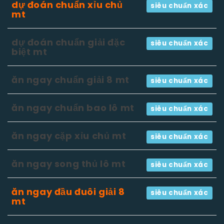
dự đoán chuẩn xỉu chủ
siêu chuẩn xác
mt
dự đoán chuẩn giải đặc
siêu chuẩn xác
biệt mt
ăn ngay chuẩn giải 8 mt
siêu chuẩn xác
ăn ngay chuẩn bao lô mt
siêu chuẩn xác
ăn ngay cặp xỉu chủ mt
siêu chuẩn xác
ăn ngay song thủ lô mt
siêu chuẩn xác
ăn ngay đầu đuôi giải 8
siêu chuẩn xác
mt