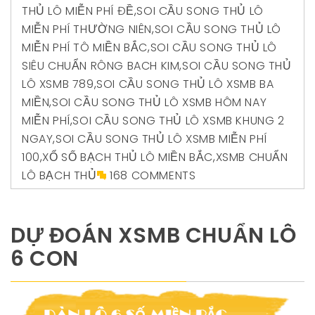
THỦ LÔ MIỄN PHÍ ĐỀ
,
SOI CẦU SONG THỦ LÔ
MIỄN PHÍ THƯỜNG NIÊN
,
SOI CẦU SONG THỦ LÔ
MIỄN PHÍ TÔ MIỀN BẮC
,
SOI CẦU SONG THỦ LÔ
SIÊU CHUẨN RÔNG BACH KIM
,
SOI CẦU SONG THỦ
LÔ XSMB 789
,
SOI CẦU SONG THỦ LÔ XSMB BA
MIỀN
,
SOI CẦU SONG THỦ LÔ XSMB HÔM NAY
MIỄN PHÍ
,
SOI CẦU SONG THỦ LÔ XSMB KHUNG 2
NGAY
,
SOI CẦU SONG THỦ LÔ XSMB MIỄN PHÍ
100
,
XỔ SỐ BẠCH THỦ LÔ MIỀN BẮC
,
XSMB CHUẨN
LÔ BẠCH THỦ
168 COMMENTS
DỰ ĐOÁN XSMB CHUẨN LÔ
6 CON