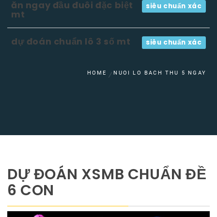
ăn ngay đầu đuôi đặc biệt
siêu chuẩn xác
mt
dự đoán chuẩn lô 3 số mt
siêu chuẩn xác
HOME
NUOI LO BACH THU 5 NGAY
DỰ ĐOÁN XSMB CHUẨN ĐỀ
6 CON