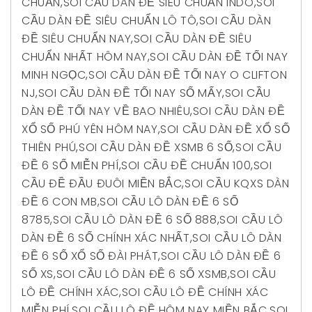
CHUẨN
,
SOI CẦU DÀN ĐỀ SIÊU CHUẨN INDO
,
SOI
CẦU DÀN ĐỀ SIÊU CHUẨN LÔ TÔ
,
SOI CẦU DÀN
ĐỀ SIÊU CHUẨN NAY
,
SOI CẦU DÀN ĐỀ SIÊU
CHUẨN NHẤT HÔM NAY
,
SOI CẦU DÀN ĐỀ TỐI NAY
MINH NGỌC
,
SOI CẦU DÀN ĐỀ TỐI NAY O CLIFTON
NJ
,
SOI CẦU DÀN ĐỀ TỐI NAY SỐ MẤY
,
SOI CẦU
DÀN ĐỀ TỐI NAY VỀ BAO NHIÊU
,
SOI CẦU DÀN ĐỀ
XỔ SỐ PHÚ YÊN HÔM NAY
,
SOI CẦU DÀN ĐỀ XỔ SỐ
THIÊN PHÚ
,
SOI CẦU DÀN ĐỀ XSMB 6 SỐ
,
SOI CẦU
ĐỀ 6 SỐ MIỄN PHÍ
,
SOI CẦU ĐỀ CHUẨN 100
,
SOI
CẦU ĐỀ ĐẦU ĐUÔI MIỀN BẮC
,
SOI CẦU KQXS DÀN
ĐỀ 6 CON MB
,
SOI CẦU LÔ DÀN ĐỀ 6 SỐ
8785
,
SOI CẦU LÔ DÀN ĐỀ 6 SỐ 888
,
SOI CẦU LÔ
DÀN ĐỀ 6 SỐ CHÍNH XÁC NHẤT
,
SOI CẦU LÔ DÀN
ĐỀ 6 SỐ XỔ SỐ ĐÀI PHÁT
,
SOI CẦU LÔ DÀN ĐỀ 6
SỐ XS
,
SOI CẦU LÔ DÀN ĐỀ 6 SỐ XSMB
,
SOI CẦU
LÔ ĐỀ CHÍNH XÁC
,
SOI CẦU LÔ ĐỀ CHÍNH XÁC
MIỄN PHÍ
,
SOI CẦU LÔ ĐỀ HÔM NAY MIỀN BẮC
,
SOI