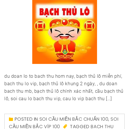
du doan lo to bach thu hom nay, bạch thủ lô miễn phí,
bach thu lo vip, bạch thủ lô khung 2 ngày, , du doan
bach thu mb, bạch thủ lô chính xác nhất, cầu bạch thủ
lô, soi cau lo bach thu vip, cau lo vip bach thu […]
POSTED IN
SOI CẦU MIỀN BẮC CHUẨN 100
,
SOI
CẦU MIỀN BẮC VÍP 100
TAGGED
BACH THU