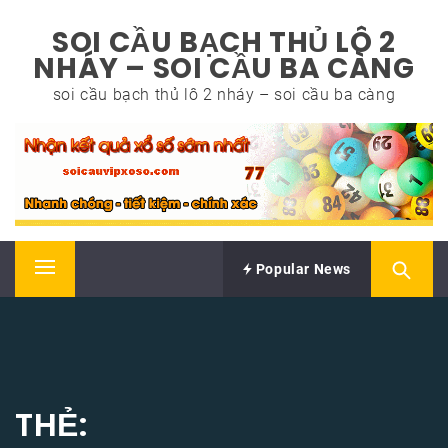
Skip
SOI CẦU BẠCH THỦ LÔ 2
to
NHÁY – SOI CẦU BA CÀNG
content
soi cầu bạch thủ lô 2 nháy – soi cầu ba càng
Popular News
Primary
Menu
THẺ: