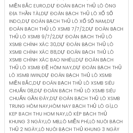
MIỀN BẮC EURO
,
DỰ ĐOÁN BẠCH THỦ LÔ ÔNG
ĐỊA THẦN TÀI
,
DỰ ĐOÁN BẠCH THỦ LÔ XỔ SỐ
INDO
,
DỰ ĐOÁN BẠCH THỦ LÔ XỔ SỐ NAM
,
DỰ
ĐOÁN BẠCH THỦ LÔ XSMB 7/7/2
,
DỰ ĐOÁN BẠCH
THỦ LÔ XSMB 9/7/2
,
DỰ ĐOÁN BẠCH THỦ LÔ
XSMB CHÍNH XÁC 30
,
DỰ ĐOÁN BẠCH THỦ LÔ
XSMB CHÍNH XÁC 88
,
DỰ ĐOÁN BẠCH THỦ LÔ
XSMB CHÍNH XÁC BAO NHIÊU
,
DỰ ĐOÁN BẠCH
THỦ LÔ XSMB ĐỀ HÔM NAY
,
DỰ ĐOÁN BẠCH THỦ
LÔ XSMB IWIN
,
DỰ ĐOÁN BẠCH THỦ LÔ XSMB
MIỀN BẮC
,
DỰ ĐOÁN BẠCH THỦ LÔ XSMB SIÊU
CHUẨN 08
,
DỰ ĐOÁN BẠCH THỦ LÔ XSMB SIÊU
CHUẨN GẦN ĐÂY
,
DỰ ĐOÁN BẠCH THỦ LÔ XSMB
TRUNG HÔM NAY
,
HÔM NAY BẠCH THỦ LÔ GÌ
,
LO
KEP BACH THU HOM NAY
,
LÔ KÉP BẠCH THỦ
KHUNG 3 NGÀY
,
LÔ MB
,
LÔ MIỄN PHÍ
,
LÔ NUÔI BẠCH
THỦ 2 NGÀY
,
LÔ NUÔI BẠCH THỦ KHUNG 3 NGÀY