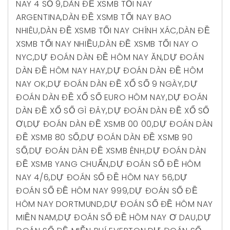
NAY 4 SỐ 9
,
DÀN ĐỀ XSMB TỐI NAY
ARGENTINA
,
DÀN ĐỀ XSMB TỐI NAY BAO
NHIÊU
,
DÀN ĐỀ XSMB TỐI NAY CHÍNH XÁC
,
DÀN ĐỀ
XSMB TỐI NAY NHIỀU
,
DÀN ĐỀ XSMB TỐI NAY O
NYC
,
DỰ ĐOÁN DÀN ĐỀ HÔM NAY ĂN
,
DỰ ĐOÁN
DÀN ĐỀ HÔM NAY HAY
,
DỰ ĐOÁN DÀN ĐỀ HÔM
NAY OK
,
DỰ ĐOÁN DÀN ĐỀ XỔ SỐ 9 NGÀY
,
DỰ
ĐOÁN DÀN ĐỀ XỔ SỐ EURO HÔM NAY
,
DỰ ĐOÁN
DÀN ĐỀ XỔ SỐ GÌ ĐÂY
,
DỰ ĐOÁN DÀN ĐỀ XỔ SỐ
ƠI
,
DỰ ĐOÁN DÀN ĐỀ XSMB 00 00
,
DỰ ĐOÁN DÀN
ĐỀ XSMB 80 SỐ
,
DỰ ĐOÁN DÀN ĐỀ XSMB 90
SỐ
,
DỰ ĐOÁN DÀN ĐỀ XSMB ÊNH
,
DỰ ĐOÁN DÀN
ĐỀ XSMB YANG CHUẨN
,
DỰ ĐOÁN SỐ ĐỀ HÔM
NAY 4/6
,
DỰ ĐOÁN SỐ ĐỀ HÔM NAY 56
,
DỰ
ĐOÁN SỐ ĐỀ HÔM NAY 999
,
DỰ ĐOÁN SỐ ĐỀ
HÔM NAY DORTMUND
,
DỰ ĐOÁN SỐ ĐỀ HÔM NAY
MIỀN NAM
,
DỰ ĐOÁN SỐ ĐỀ HÔM NAY Ơ DAU
,
DỰ