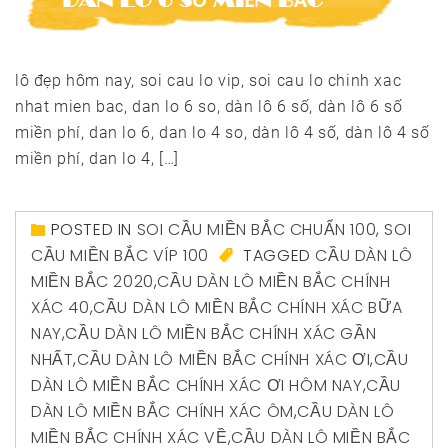
lô đẹp hôm nay, soi cau lo vip, soi cau lo chinh xac
nhat mien bac, dan lo 6 so, dàn lô 6 số, dàn lô 6 số
miền phí, dan lo 6, dan lo 4 so, dàn lô 4 số, dàn lô 4 số
miền phí, dan lo 4, […]
POSTED IN
SOI CẦU MIỀN BẮC CHUẨN 100
,
SOI
CẦU MIỀN BẮC VÍP 100
TAGGED
CẦU DÀN LÔ
MIỀN BẮC 2020
,
CẦU DÀN LÔ MIỀN BẮC CHÍNH
XÁC 40
,
CẦU DÀN LÔ MIỀN BẮC CHÍNH XÁC BỮA
NAY
,
CẦU DÀN LÔ MIỀN BẮC CHÍNH XÁC GẦN
NHẤT
,
CẦU DÀN LÔ MIỀN BẮC CHÍNH XÁC ƠI
,
CẦU
DÀN LÔ MIỀN BẮC CHÍNH XÁC ƠI HÔM NAY
,
CẦU
DÀN LÔ MIỀN BẮC CHÍNH XÁC ÔM
,
CẦU DÀN LÔ
MIỀN BẮC CHÍNH XÁC VỀ
,
CẦU DÀN LÔ MIỀN BẮC