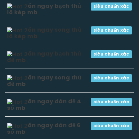
ăn ngay bạch thủ
siêu chuẩn xác
lô kép mb
ăn ngay song thủ
siêu chuẩn xác
lô kép mb
ăn ngay bạch thủ
siêu chuẩn xác
đề mb
ăn ngay song thủ
siêu chuẩn xác
đề mb
ăn ngay dàn đề 4
siêu chuẩn xác
số mb
ăn ngay dàn đề 6
siêu chuẩn xác
số mb