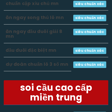
chuẩn cặp xỉu chủ mn
siêu chuẩn xác
ăn ngay song thủ lô mn
siêu chuẩn xác
ăn ngay đầu đuôi giải 8
siêu chuẩn xác
mn
đầu đuôi đặc biệt mn
siêu chuẩn xác
dự đoán chuẩn lô 3 số mn
siêu chuẩn xác
soi cầu cao cấp
miền trung