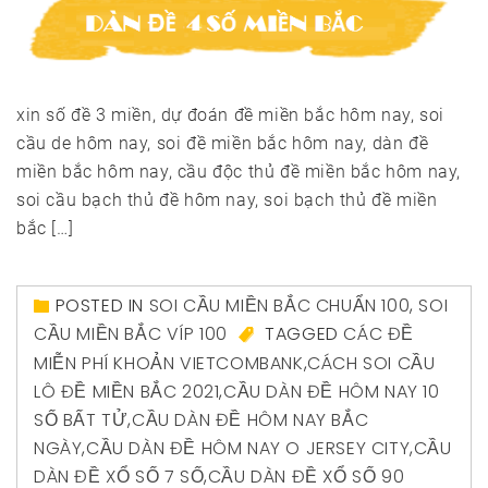
xin số đề 3 miền, dự đoán đề miền bắc hôm nay, soi
cầu de hôm nay, soi đề miền bắc hôm nay, dàn đề
miền bắc hôm nay, cầu độc thủ đề miền bắc hôm nay,
soi cầu bạch thủ đề hôm nay, soi bạch thủ đề miền
bắc […]
POSTED IN
SOI CẦU MIỀN BẮC CHUẨN 100
,
SOI
CẦU MIỀN BẮC VÍP 100
TAGGED
CÁC ĐỀ
MIỄN PHÍ KHOẢN VIETCOMBANK
,
CÁCH SOI CẦU
LÔ ĐỀ MIỀN BẮC 2021
,
CẦU DÀN ĐỀ HÔM NAY 10
SỐ BẤT TỬ
,
CẦU DÀN ĐỀ HÔM NAY BẮC
NGÀY
,
CẦU DÀN ĐỀ HÔM NAY O JERSEY CITY
,
CẦU
DÀN ĐỀ XỔ SỐ 7 SỐ
,
CẦU DÀN ĐỀ XỔ SỐ 90