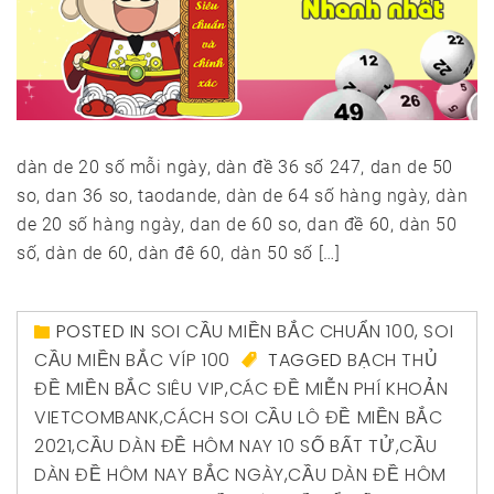
dàn de 20 số mỗi ngày, dàn đề 36 số 247, dan de 50
so, dan 36 so, taodande, dàn de 64 số hàng ngày, dàn
de 20 số hàng ngày, dan de 60 so, dan đề 60, dàn 50
số, dàn de 60, dàn đê 60, dàn 50 số […]
POSTED IN
SOI CẦU MIỀN BẮC CHUẨN 100
,
SOI
CẦU MIỀN BẮC VÍP 100
TAGGED
BẠCH THỦ
ĐỀ MIỀN BẮC SIÊU VIP
,
CÁC ĐỀ MIỄN PHÍ KHOẢN
VIETCOMBANK
,
CÁCH SOI CẦU LÔ ĐỀ MIỀN BẮC
2021
,
CẦU DÀN ĐỀ HÔM NAY 10 SỐ BẤT TỬ
,
CẦU
DÀN ĐỀ HÔM NAY BẮC NGÀY
,
CẦU DÀN ĐỀ HÔM