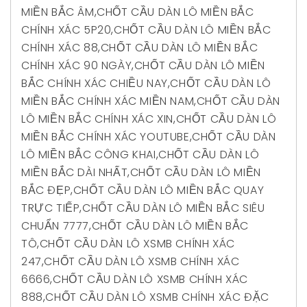
MIỀN BẮC ÂM
,
CHỐT CẦU DÀN LÔ MIỀN BẮC
CHÍNH XÁC 5P20
,
CHỐT CẦU DÀN LÔ MIỀN BẮC
CHÍNH XÁC 88
,
CHỐT CẦU DÀN LÔ MIỀN BẮC
CHÍNH XÁC 90 NGÀY
,
CHỐT CẦU DÀN LÔ MIỀN
BẮC CHÍNH XÁC CHIỀU NAY
,
CHỐT CẦU DÀN LÔ
MIỀN BẮC CHÍNH XÁC MIỀN NAM
,
CHỐT CẦU DÀN
LÔ MIỀN BẮC CHÍNH XÁC XIN
,
CHỐT CẦU DÀN LÔ
MIỀN BẮC CHÍNH XÁC YOUTUBE
,
CHỐT CẦU DÀN
LÔ MIỀN BẮC CÔNG KHAI
,
CHỐT CẦU DÀN LÔ
MIỀN BẮC DÀI NHẤT
,
CHỐT CẦU DÀN LÔ MIỀN
BẮC ĐẸP
,
CHỐT CẦU DÀN LÔ MIỀN BẮC QUAY
TRỰC TIẾP
,
CHỐT CẦU DÀN LÔ MIỀN BẮC SIÊU
CHUẨN 7777
,
CHỐT CẦU DÀN LÔ MIỀN BẮC
TÔ
,
CHỐT CẦU DÀN LÔ XSMB CHÍNH XÁC
247
,
CHỐT CẦU DÀN LÔ XSMB CHÍNH XÁC
6666
,
CHỐT CẦU DÀN LÔ XSMB CHÍNH XÁC
888
,
CHỐT CẦU DÀN LÔ XSMB CHÍNH XÁC ĐẶC