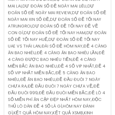
MAI LAI
,
DỰ ĐOÁN SỐ ĐỀ NGÀY MAI LIÊU
,
DỰ
ĐOÁN SỐ ĐỀ NGÀY MAI REVIEW
,
DỰ ĐOÁN SỐ ĐỀ
NGÀY MAI XIN SỐ ĐỀ
,
DỰ ĐOÁN SỐ ĐỀ TỐI NAY
ATRUNGROI
,
DỰ ĐOÁN SỐ ĐỀ TỐI NAY ĐỀ VỀ
CON GÌ
,
DỰ ĐOÁN SỐ ĐỀ TỐI NAY HAM
,
DỰ ĐOÁN
SỐ ĐỀ TỐI NAY HUẾ
,
DỰ ĐOÁN SỐ ĐỀ TỐI NAY
UAE VS THÁI LAN
,
ĐÀI SỐ ĐỀ HÔM NAY
,
ĐỀ 4 CÀNG
ĂN BAO NHIÊU
,
ĐỀ 4 CÀNG ĂN BAO NHIÊU LẦN
,
ĐỀ
4 CÀNG ĐƯỢC BAO NHIÊU TIỀN
,
ĐỀ 4 CÀNG
MIỀN BẮC ĂN BAO NHIÊU
,
ĐỀ 4 SỐ VIP NHẤT
,
ĐỀ 4
SỐ VIP NHẤT MIỀN BẮC
,
ĐỀ 5 CÀNG ĂN BAO
NHIÊU
,
ĐỀ ĂN BAO NHIÊU
,
ĐỀ ĐẦU ĐUÔI 7 NGÀY
CHƯA RA
,
ĐỀ ĐẦU ĐUÔI 7 NGÀY CHƯA VỀ
,
ĐỀ
ĐẦU ĐUÔI 999
,
ĐỀ ĐẦU ĐUÔI MIỀN BẮC
,
ĐỀ LÔ 4
SỐ MIỄN PHÍ ĂN CẶP ĐẸP NHẤT HÔM NAY
,
ĐỘC
THỦ LÔ DÀN ĐỀ 4 SỐ LÀ GÌ
,
HÔM NAY ĐÁNH
GÌ
,
KẾT QUẢ HÔM NAY
,
KẾT QUẢ XSMB
,
KINH