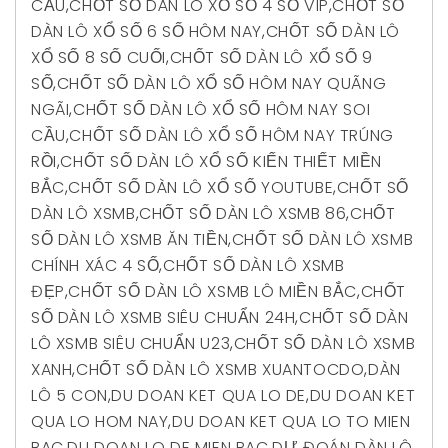
CẦU
,
CHỐT SỐ DÀN LÔ XỔ SỐ 4 SỐ VIP
,
CHỐT SỐ
DÀN LÔ XỔ SỐ 6 SỐ HÔM NAY
,
CHỐT SỐ DÀN LÔ
XỔ SỐ 8 SỐ CUỐI
,
CHỐT SỐ DÀN LÔ XỔ SỐ 9
SỐ
,
CHỐT SỐ DÀN LÔ XỔ SỐ HÔM NAY QUÃNG
NGÃI
,
CHỐT SỐ DÀN LÔ XỔ SỐ HÔM NAY SOI
CẦU
,
CHỐT SỐ DÀN LÔ XỔ SỐ HÔM NAY TRÚNG
RỒI
,
CHỐT SỐ DÀN LÔ XỔ SỐ KIẾN THIẾT MIỀN
BẮC
,
CHỐT SỐ DÀN LÔ XỔ SỐ YOUTUBE
,
CHỐT SỐ
DÀN LÔ XSMB
,
CHỐT SỐ DÀN LÔ XSMB 86
,
CHỐT
SỐ DÀN LÔ XSMB ĂN TIỀN
,
CHỐT SỐ DÀN LÔ XSMB
CHÍNH XÁC 4 SỐ
,
CHỐT SỐ DÀN LÔ XSMB
ĐẸP
,
CHỐT SỐ DÀN LÔ XSMB LÔ MIỀN BẮC
,
CHỐT
SỐ DÀN LÔ XSMB SIÊU CHUẨN 24H
,
CHỐT SỐ DÀN
LÔ XSMB SIÊU CHUẨN U23
,
CHỐT SỐ DÀN LÔ XSMB
XANH
,
CHỐT SỐ DÀN LÔ XSMB XUANTOCDO
,
DÀN
LÔ 5 CON
,
DU DOAN KET QUA LO DE
,
DU DOAN KET
QUA LO HOM NAY
,
DU DOAN KET QUA LO TO MIEN
BAC
,
DU DOAN LO DE MIEN BAC
,
DỰ ĐOÁN DÀN LÔ