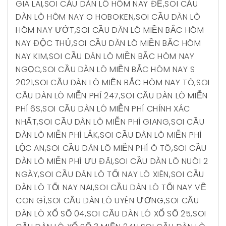
GIA LAI
,
SOI CẦU DÀN LÔ HÔM NAY ĐỀ
,
SOI CẦU
DÀN LÔ HÔM NAY O HOBOKEN
,
SOI CẦU DÀN LÔ
HÔM NAY ƯỚT
,
SOI CẦU DÀN LÔ MIỀN BẮC HÔM
NAY ĐỘC THỦ
,
SOI CẦU DÀN LÔ MIỀN BẮC HÔM
NAY KIM
,
SOI CẦU DÀN LÔ MIỀN BẮC HÔM NAY
NGỌC
,
SOI CẦU DÀN LÔ MIỀN BẮC HÔM NAY S
2021
,
SOI CẦU DÀN LÔ MIỀN BẮC HÔM NAY TÔ
,
SOI
CẦU DÀN LÔ MIỄN PHÍ 247
,
SOI CẦU DÀN LÔ MIỄN
PHÍ 6S
,
SOI CẦU DÀN LÔ MIỄN PHÍ CHÍNH XÁC
NHẤT
,
SOI CẦU DÀN LÔ MIỄN PHÍ GIANG
,
SOI CẦU
DÀN LÔ MIỄN PHÍ LẮK
,
SOI CẦU DÀN LÔ MIỄN PHÍ
LỘC AN
,
SOI CẦU DÀN LÔ MIỄN PHÍ Ô TÔ
,
SOI CẦU
DÀN LÔ MIỄN PHÍ ƯU ĐÃI
,
SOI CẦU DÀN LÔ NUÔI 2
NGÀY
,
SOI CẦU DÀN LÔ TỐI NAY LÔ XIÊN
,
SOI CẦU
DÀN LÔ TỐI NAY NAI
,
SOI CẦU DÀN LÔ TỐI NAY VỀ
CON GÌ
,
SOI CẦU DÀN LÔ UYÊN ƯƠNG
,
SOI CẦU
DÀN LÔ XỔ SỐ 04
,
SOI CẦU DÀN LÔ XỔ SỐ 25
,
SOI