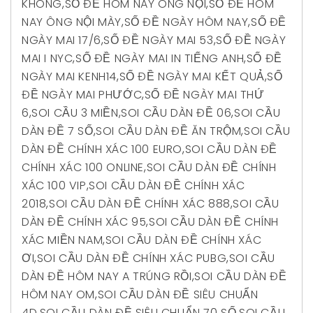
KHÔNG
,
SỐ ĐỀ HÔM NAY ÔNG NỘI
,
SỐ ĐỀ HÔM
NAY ÔNG NỘI MÀY
,
SỐ ĐỀ NGÀY HÔM NAY
,
SỐ ĐỀ
NGÀY MAI 17/6
,
SỐ ĐỀ NGÀY MAI 53
,
SỐ ĐỀ NGÀY
MAI I NYC
,
SỐ ĐỀ NGÀY MAI IN TIẾNG ANH
,
SỐ ĐỀ
NGÀY MAI KENH14
,
SỐ ĐỀ NGÀY MAI KẾT QUẢ
,
SỐ
ĐỀ NGÀY MAI PHƯỚC
,
SỐ ĐỀ NGÀY MAI THỨ
6
,
SOI CẦU 3 MIỀN
,
SOI CẦU DÀN ĐỀ 06
,
SOI CẦU
DÀN ĐỀ 7 SỐ
,
SOI CẦU DÀN ĐỀ ĂN TRỘM
,
SOI CẦU
DÀN ĐỀ CHÍNH XÁC 100 EURO
,
SOI CẦU DÀN ĐỀ
CHÍNH XÁC 100 ONLINE
,
SOI CẦU DÀN ĐỀ CHÍNH
XÁC 100 VIP
,
SOI CẦU DÀN ĐỀ CHÍNH XÁC
2018
,
SOI CẦU DÀN ĐỀ CHÍNH XÁC 888
,
SOI CẦU
DÀN ĐỀ CHÍNH XÁC 95
,
SOI CẦU DÀN ĐỀ CHÍNH
XÁC MIỀN NAM
,
SOI CẦU DÀN ĐỀ CHÍNH XÁC
ƠI
,
SOI CẦU DÀN ĐỀ CHÍNH XÁC PUBG
,
SOI CẦU
DÀN ĐỀ HÔM NAY A TRÚNG RỒI
,
SOI CẦU DÀN ĐỀ
HÔM NAY OM
,
SOI CẦU DÀN ĐỀ SIÊU CHUẨN
4D
,
SOI CẦU DÀN ĐỀ SIÊU CHUẨN 70 SỐ
,
SOI CẦU