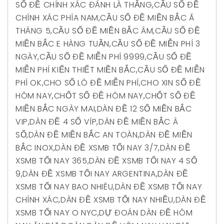
SỐ ĐỀ CHÍNH XÁC ĐÁNH LÀ THẮNG
,
CẦU SỐ ĐỀ
CHÍNH XÁC PHÍA NAM
,
CẦU SỐ ĐỀ MIỀN BẮC Ă
THÁNG 5
,
CẦU SỐ ĐỀ MIỀN BẮC ÂM
,
CẦU SỐ ĐỀ
MIỀN BẮC E HÀNG TUẦN
,
CẦU SỐ ĐỀ MIỄN PHÍ 3
NGÀY
,
CẦU SỐ ĐỀ MIỄN PHÍ 9999
,
CẦU SỐ ĐỀ
MIỄN PHÍ KIẾN THIẾT MIỀN BẮC
,
CẦU SỐ ĐỀ MIỄN
PHÍ OK
,
CHO SỐ LÔ ĐỀ MIỄN PHÍ
,
CHO XIN SỐ ĐỀ
HÔM NAY
,
CHỐT SỐ ĐỀ HÔM NAY
,
CHỐT SỐ ĐỀ
MIỀN BẮC NGÀY MAI
,
DÀN ĐỀ 12 SỐ MIỀN BẮC
VIP
,
DÀN ĐỀ 4 SỐ VÍP
,
DÀN ĐỀ MIỀN BẮC Â
SỐ
,
DÀN ĐỀ MIỀN BẮC AN TOÀN
,
DÀN ĐỀ MIỀN
BẮC INOX
,
DÀN ĐỀ XSMB TỐI NAY 3/7
,
DÀN ĐỀ
XSMB TỐI NAY 365
,
DÀN ĐỀ XSMB TỐI NAY 4 SỐ
9
,
DÀN ĐỀ XSMB TỐI NAY ARGENTINA
,
DÀN ĐỀ
XSMB TỐI NAY BAO NHIÊU
,
DÀN ĐỀ XSMB TỐI NAY
CHÍNH XÁC
,
DÀN ĐỀ XSMB TỐI NAY NHIỀU
,
DÀN ĐỀ
XSMB TỐI NAY O NYC
,
DỰ ĐOÁN DÀN ĐỀ HÔM