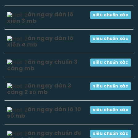
ăn ngay dàn lô
siêu chuẩn xác
xiên 3 mb
ăn ngay dàn lô
siêu chuẩn xác
xiên 4 mb
ăn ngay chuẩn 3
siêu chuẩn xác
càng mb
ăn ngay dàn 3
siêu chuẩn xác
càng 2 số mb
ăn ngay dàn lô 10
siêu chuẩn xác
số mb
ăn ngay chuẩn đề
siêu chuẩn xác