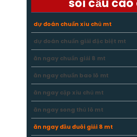
soi cầu cao
dự đoán chuẩn xỉu chủ mt
dự đoán chuẩn giải đặc biệt mt
ăn ngay chuẩn giải 8 mt
ăn ngay chuẩn bao lô mt
ăn ngay cặp xỉu chủ mt
ăn ngay song thủ lô mt
ăn ngay đầu đuôi giải 8 mt