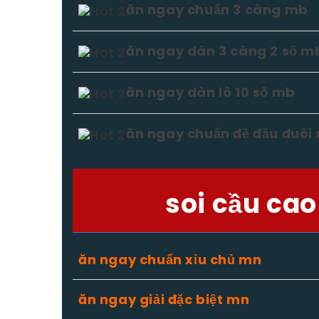
ăn ngay chuẩn 3 càng mb
ăn ngay dàn 3 càng 2 số m
ăn ngay dàn lô 10 số mb
ăn ngay chuẩn đề đầu đuôi
soi cầu ca
ăn ngay chuẩn xỉu chủ mn
ăn ngay giải đặc biệt mn