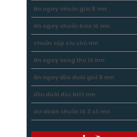
ăn ngay chuẩn giải 8 mn
ăn ngay chuẩn bao lô mn
chuẩn cặp xỉu chủ mn
ăn ngay song thủ lô mn
ăn ngay đầu đuôi giải 8 mn
đầu đuôi đặc biệt mn
dự đoán chuẩn lô 3 số mn