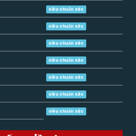
siêu chuẩn xác
siêu chuẩn xác
siêu chuẩn xác
siêu chuẩn xác
siêu chuẩn xác
siêu chuẩn xác
siêu chuẩn xác