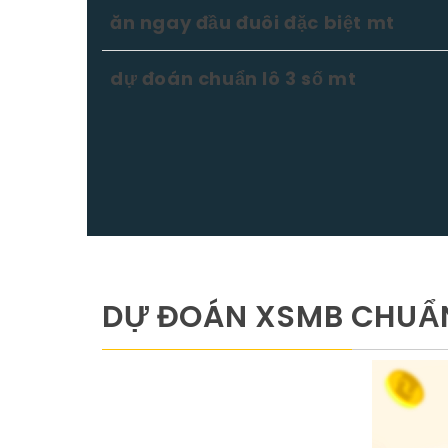
ăn ngay đầu đuôi đặc biệt mt
dự đoán chuẩn lô 3 số mt
DỰ ĐOÁN XSMB CHUẨN