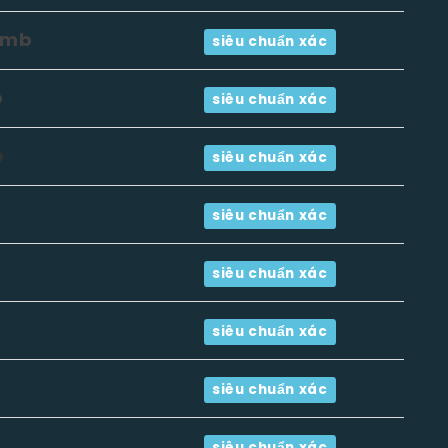
y mb
siêu chuẩn xác
b
siêu chuẩn xác
b
siêu chuẩn xác
siêu chuẩn xác
siêu chuẩn xác
siêu chuẩn xác
siêu chuẩn xác
siêu chuẩn xác