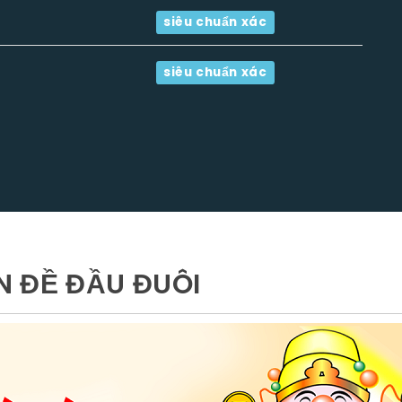
siêu chuẩn xác
siêu chuẩn xác
 ĐỀ ĐẦU ĐUÔI