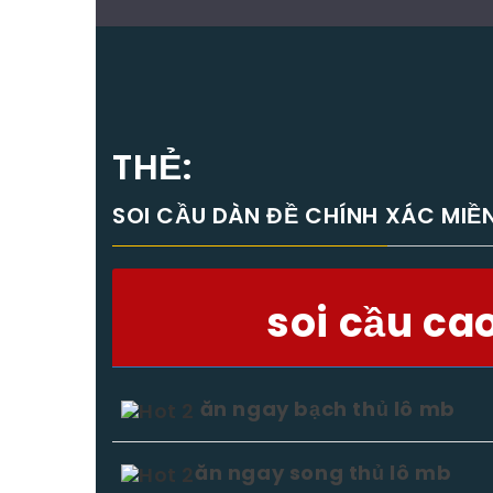
THẺ:
SOI CẦU DÀN ĐỀ CHÍNH XÁC MIỀ
soi cầu ca
ăn ngay bạch thủ lô mb
ăn ngay song thủ lô mb