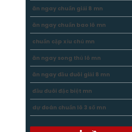
ăn ngay chuẩn giải 8 mn
ăn ngay chuẩn bao lô mn
chuẩn cặp xỉu chủ mn
ăn ngay song thủ lô mn
ăn ngay đầu đuôi giải 8 mn
đầu đuôi đặc biệt mn
dự đoán chuẩn lô 3 số mn