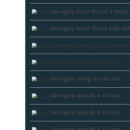
ăn ngay bạch thủ lô 2 nhá
ăn ngay bạch thủ lô kép m
ăn ngay song thủ lô kép m
ăn ngay bạch thủ đề mb
ăn ngay song thủ đề mb
ăn ngay dàn đề 4 số mb
ăn ngay dàn đề 6 số mb
ăn ngay dàn đề 8 số mb