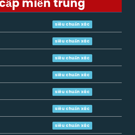
 cấp miền trung
siêu chuẩn xác
siêu chuẩn xác
siêu chuẩn xác
siêu chuẩn xác
siêu chuẩn xác
siêu chuẩn xác
siêu chuẩn xác