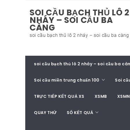
Skip
SOI CẦU BẠCH THỦ LÔ 2
to
NHÁY – SOI CẦU BA
content
CÀNG
soi cầu bạch thủ lô 2 nháy – soi cầu ba càng
soi cầu bạch thủ lô 2 nháy – soi cầu ba cà
Soi cầu miền trung chuẩn 100
Soi cầ
TRỰC TIẾP KẾT QUẢ XS
XSMB
XSM
QUAY THỬ
SỐ KẾT QUẢ