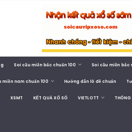
ng
Soi cầu miền bắc chuẩn 100
Soi cầu miền bắc 
u miền nam chuẩn 100
Hướng dẫn lô đề chuẩn
Tư
N
XSMT
KẾT QUẢ XỔ SỐ
VIETLOTT
THỐNG 