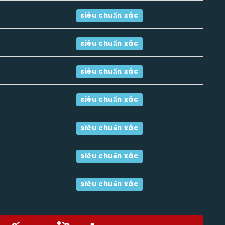
siêu chuẩn xác
siêu chuẩn xác
siêu chuẩn xác
siêu chuẩn xác
siêu chuẩn xác
siêu chuẩn xác
siêu chuẩn xác