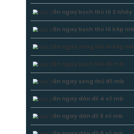
ăn ngay bạch thủ lô 2 nhá
ăn ngay bạch thủ lô kép m
ăn ngay song thủ lô kép m
ăn ngay bạch thủ đề mb
ăn ngay song thủ đề mb
ăn ngay dàn đề 4 số mb
ăn ngay dàn đề 6 số mb
ăn ngay dàn đề 8 số mb