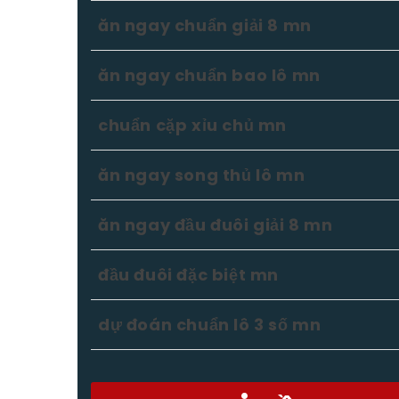
ăn ngay chuẩn giải 8 mn
ăn ngay chuẩn bao lô mn
chuẩn cặp xỉu chủ mn
ăn ngay song thủ lô mn
ăn ngay đầu đuôi giải 8 mn
đầu đuôi đặc biệt mn
dự đoán chuẩn lô 3 số mn