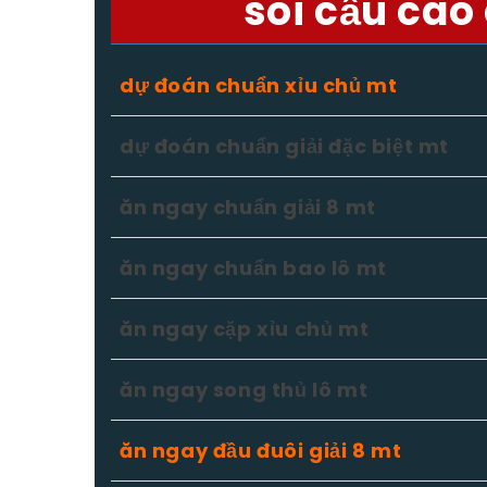
soi cầu cao
dự đoán chuẩn xỉu chủ mt
dự đoán chuẩn giải đặc biệt mt
ăn ngay chuẩn giải 8 mt
ăn ngay chuẩn bao lô mt
ăn ngay cặp xỉu chủ mt
ăn ngay song thủ lô mt
ăn ngay đầu đuôi giải 8 mt