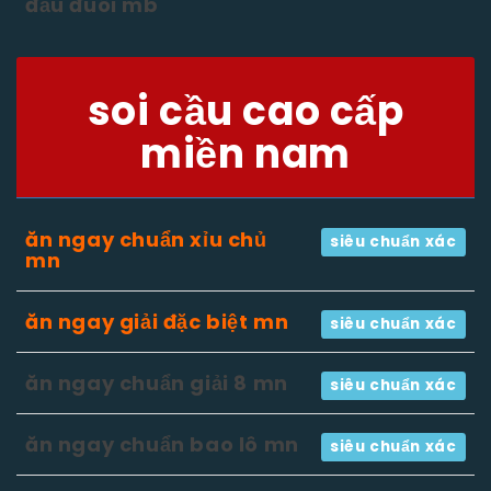
đầu đuôi mb
soi cầu cao cấp
miền nam
ăn ngay chuẩn xỉu chủ
siêu chuẩn xác
mn
ăn ngay giải đặc biệt mn
siêu chuẩn xác
ăn ngay chuẩn giải 8 mn
siêu chuẩn xác
ăn ngay chuẩn bao lô mn
siêu chuẩn xác