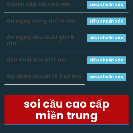
chuẩn cặp xỉu chủ mn
siêu chuẩn xác
ăn ngay song thủ lô mn
siêu chuẩn xác
ăn ngay đầu đuôi giải 8
siêu chuẩn xác
mn
đầu đuôi đặc biệt mn
siêu chuẩn xác
dự đoán chuẩn lô 3 số mn
siêu chuẩn xác
soi cầu cao cấp
miền trung