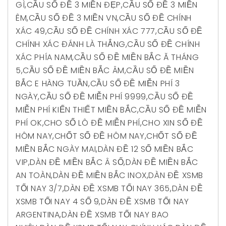
GÌ
,
CẦU SỐ ĐỀ 3 MIỀN ĐẸP
,
CẦU SỐ ĐỀ 3 MIỀN
ÊM
,
CẦU SỐ ĐỀ 3 MIỀN VN
,
CẦU SỐ ĐỀ CHÍNH
XÁC 49
,
CẦU SỐ ĐỀ CHÍNH XÁC 777
,
CẦU SỐ ĐỀ
CHÍNH XÁC ĐÁNH LÀ THẮNG
,
CẦU SỐ ĐỀ CHÍNH
XÁC PHÍA NAM
,
CẦU SỐ ĐỀ MIỀN BẮC Ă THÁNG
5
,
CẦU SỐ ĐỀ MIỀN BẮC ÂM
,
CẦU SỐ ĐỀ MIỀN
BẮC E HÀNG TUẦN
,
CẦU SỐ ĐỀ MIỄN PHÍ 3
NGÀY
,
CẦU SỐ ĐỀ MIỄN PHÍ 9999
,
CẦU SỐ ĐỀ
MIỄN PHÍ KIẾN THIẾT MIỀN BẮC
,
CẦU SỐ ĐỀ MIỄN
PHÍ OK
,
CHO SỐ LÔ ĐỀ MIỄN PHÍ
,
CHO XIN SỐ ĐỀ
HÔM NAY
,
CHỐT SỐ ĐỀ HÔM NAY
,
CHỐT SỐ ĐỀ
MIỀN BẮC NGÀY MAI
,
DÀN ĐỀ 12 SỐ MIỀN BẮC
VIP
,
DÀN ĐỀ MIỀN BẮC Â SỐ
,
DÀN ĐỀ MIỀN BẮC
AN TOÀN
,
DÀN ĐỀ MIỀN BẮC INOX
,
DÀN ĐỀ XSMB
TỐI NAY 3/7
,
DÀN ĐỀ XSMB TỐI NAY 365
,
DÀN ĐỀ
XSMB TỐI NAY 4 SỐ 9
,
DÀN ĐỀ XSMB TỐI NAY
ARGENTINA
,
DÀN ĐỀ XSMB TỐI NAY BAO