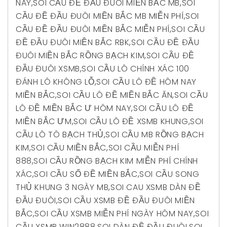
NAY
,
SOI CẦU ĐỀ ĐẦU ĐUÔI MIỀN BẮC MB
,
SOI
CẦU ĐỀ ĐẦU ĐUÔI MIỀN BẮC MB MIỄN PHÍ
,
SOI
CẦU ĐỀ ĐẦU ĐUÔI MIỀN BẮC MIỄN PHÍ
,
SOI CẦU
ĐỀ ĐẦU ĐUÔI MIỀN BẮC RBK
,
SOI CẦU ĐỀ ĐẦU
ĐUÔI MIỀN BẮC RỒNG BẠCH KIM
,
SOI CẦU ĐỀ
ĐẦU ĐUÔI XSMB
,
SOI CẦU LÔ CHÍNH XÁC 100
ĐÁNH LÔ KHÔNG LỖ
,
SOI CẦU LÔ ĐỀ HÔM NAY
MIỀN BẮC
,
SOI CẦU LÔ ĐỀ MIỀN BẮC ĂN
,
SOI CẦU
LÔ ĐỀ MIỀN BẮC Ư HÔM NAY
,
SOI CẦU LÔ ĐỀ
MIỀN BẮC ƯM
,
SOI CẦU LÔ ĐỀ XSMB KHUNG
,
SOI
CẦU LÔ TÔ BẠCH THỦ
,
SOI CẦU MB RỒNG BẠCH
KIM
,
SOI CẦU MIỀN BẮC
,
SOI CẦU MIỄN PHÍ
888
,
SOI CẦU RỒNG BẠCH KIM MIỄN PHÍ CHÍNH
XÁC
,
SOI CẦU SỐ ĐỀ MIỀN BẮC
,
SOI CẦU SONG
THỦ KHUNG 3 NGÀY MB
,
SOI CAU XSMB DÀN ĐỀ
ĐẦU ĐUÔI
,
SOI CẦU XSMB ĐỀ ĐẦU ĐUÔI MIỀN
BẮC
,
SOI CẦU XSMB MIỄN PHÍ NGÀY HÔM NAY
,
SOI
CẦU XSMB WIN2888
,
SOI DÀN ĐỀ ĐẦU ĐUÔI
,
SOI