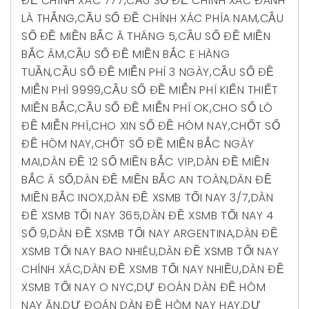
ĐỀ CHÍNH XÁC 777
,
CẦU SỐ ĐỀ CHÍNH XÁC ĐÁNH
LÀ THẮNG
,
CẦU SỐ ĐỀ CHÍNH XÁC PHÍA NAM
,
CẦU
SỐ ĐỀ MIỀN BẮC Ă THÁNG 5
,
CẦU SỐ ĐỀ MIỀN
BẮC ÂM
,
CẦU SỐ ĐỀ MIỀN BẮC E HÀNG
TUẦN
,
CẦU SỐ ĐỀ MIỄN PHÍ 3 NGÀY
,
CẦU SỐ ĐỀ
MIỄN PHÍ 9999
,
CẦU SỐ ĐỀ MIỄN PHÍ KIẾN THIẾT
MIỀN BẮC
,
CẦU SỐ ĐỀ MIỄN PHÍ OK
,
CHO SỐ LÔ
ĐỀ MIỄN PHÍ
,
CHO XIN SỐ ĐỀ HÔM NAY
,
CHỐT SỐ
ĐỀ HÔM NAY
,
CHỐT SỐ ĐỀ MIỀN BẮC NGÀY
MAI
,
DÀN ĐỀ 12 SỐ MIỀN BẮC VIP
,
DÀN ĐỀ MIỀN
BẮC Â SỐ
,
DÀN ĐỀ MIỀN BẮC AN TOÀN
,
DÀN ĐỀ
MIỀN BẮC INOX
,
DÀN ĐỀ XSMB TỐI NAY 3/7
,
DÀN
ĐỀ XSMB TỐI NAY 365
,
DÀN ĐỀ XSMB TỐI NAY 4
SỐ 9
,
DÀN ĐỀ XSMB TỐI NAY ARGENTINA
,
DÀN ĐỀ
XSMB TỐI NAY BAO NHIÊU
,
DÀN ĐỀ XSMB TỐI NAY
CHÍNH XÁC
,
DÀN ĐỀ XSMB TỐI NAY NHIỀU
,
DÀN ĐỀ
XSMB TỐI NAY O NYC
,
DỰ ĐOÁN DÀN ĐỀ HÔM
NAY ĂN
,
DỰ ĐOÁN DÀN ĐỀ HÔM NAY HAY
,
DỰ