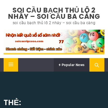
Skip
SOI CẦU BẠCH THỦ LÔ 2
to
NHÁY – SOI CẦU BA CÀNG
content
soi cầu bạch thủ lô 2 nháy – soi cầu ba càng
Popular News
Primary
Menu
THẺ: