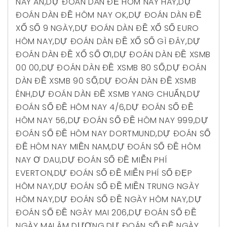
NAY ĂN
,
DỰ ĐOÁN DÀN ĐỀ HÔM NAY HAY
,
DỰ
ĐOÁN DÀN ĐỀ HÔM NAY OK
,
DỰ ĐOÁN DÀN ĐỀ
XỔ SỐ 9 NGÀY
,
DỰ ĐOÁN DÀN ĐỀ XỔ SỐ EURO
HÔM NAY
,
DỰ ĐOÁN DÀN ĐỀ XỔ SỐ GÌ ĐÂY
,
DỰ
ĐOÁN DÀN ĐỀ XỔ SỐ ƠI
,
DỰ ĐOÁN DÀN ĐỀ XSMB
00 00
,
DỰ ĐOÁN DÀN ĐỀ XSMB 80 SỐ
,
DỰ ĐOÁN
DÀN ĐỀ XSMB 90 SỐ
,
DỰ ĐOÁN DÀN ĐỀ XSMB
ÊNH
,
DỰ ĐOÁN DÀN ĐỀ XSMB YANG CHUẨN
,
DỰ
ĐOÁN SỐ ĐỀ HÔM NAY 4/6
,
DỰ ĐOÁN SỐ ĐỀ
HÔM NAY 56
,
DỰ ĐOÁN SỐ ĐỀ HÔM NAY 999
,
DỰ
ĐOÁN SỐ ĐỀ HÔM NAY DORTMUND
,
DỰ ĐOÁN SỐ
ĐỀ HÔM NAY MIỀN NAM
,
DỰ ĐOÁN SỐ ĐỀ HÔM
NAY Ơ DAU
,
DỰ ĐOÁN SỐ ĐỀ MIỄN PHÍ
EVERTON
,
DỰ ĐOÁN SỐ ĐỀ MIỄN PHÍ SỐ ĐẸP
HÔM NAY
,
DỰ ĐOÁN SỐ ĐỀ MIỀN TRUNG NGÀY
HÔM NAY
,
DỰ ĐOÁN SỐ ĐỀ NGÀY HÔM NAY
,
DỰ
ĐOÁN SỐ ĐỀ NGÀY MAI 206
,
DỰ ĐOÁN SỐ ĐỀ
NGÀY MAI ÂM DƯƠNG
,
DỰ ĐOÁN SỐ ĐỀ NGÀY