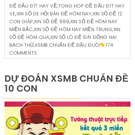
ĐỀ ĐẦU ĐÍT HAY VỀ
,
TONG HOP ĐỀ ĐẦU ĐÍT HAY
VE
,
XIN SỐ DE HỘI BÀN ĐỀ HÔM NAY
,
XIN SỐ ĐỀ 12
CON GIÁP
,
XIN SỐ ĐỀ 999
,
XIN SỐ ĐỀ HÔM NAY
MIỀN BẮC
,
XIN SỐ ĐỀ HÔM NAY MIỀN TRUNG
,
XIN
SỐ ĐỀ HÔM QUA
,
XIN SỐ LÔ ĐỀ ĐÀI ĐỒNG NAI
BẠCH THỦ
,
XSMB CHUẨN ĐỀ ĐẦU ĐUÔI
174
COMMENTS
DỰ ĐOÁN XSMB CHUẨN ĐỀ
10 CON