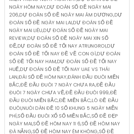
NGÀY HÔM NAY
,
DỰ ĐOÁN SỐ ĐỀ NGÀY MAI
206
,
DỰ ĐOÁN SỐ ĐỀ NGÀY MAI ÂM DƯƠNG
,
DỰ
ĐOÁN SỐ ĐỀ NGÀY MAI LAI
,
DỰ ĐOÁN SỐ ĐỀ
NGÀY MAI LIÊU
,
DỰ ĐOÁN SỐ ĐỀ NGÀY MAI
REVIEW
,
DỰ ĐOÁN SỐ ĐỀ NGÀY MAI XIN SỐ
ĐỀ
,
DỰ ĐOÁN SỐ ĐỀ TỐI NAY ATRUNGROI
,
DỰ
ĐOÁN SỐ ĐỀ TỐI NAY ĐỀ VỀ CON GÌ
,
DỰ ĐOÁN
SỐ ĐỀ TỐI NAY HAM
,
DỰ ĐOÁN SỐ ĐỀ TỐI NAY
HUẾ
,
DỰ ĐOÁN SỐ ĐỀ TỐI NAY UAE VS THÁI
LAN
,
ĐÀI SỐ ĐỀ HÔM NAY
,
ĐÁNH ĐẦU ĐUÔI MIỀN
BẮC
,
ĐỀ ĐẦU ĐUÔI 7 NGÀY CHƯA RA
,
ĐỀ ĐẦU
ĐUÔI 7 NGÀY CHƯA VỀ
,
ĐỀ ĐẦU ĐUÔI 999
,
ĐỀ
ĐẦU ĐUÔI MIỀN BẮC
,
ĐỀ MIỀN BẮC
,
LÔ ĐỀ ĐẦU
ĐUÔI
,
NUÔI DÀN ĐỀ 10 SỐ KHUNG 5 NGÀY MIỄN
PHÍ
,
SỐ ĐẦU ĐUÔI XỔ SỐ MIỀN BẮC
,
SỐ ĐỀ ĐẸP
NGÀY MAI
,
SỐ ĐỀ HÔM NAY 11 6
,
SỐ ĐỀ HÔM NAY
ĐÀ NẴNG
,
SỐ ĐỀ HÔM NAY ÊM KHÔNG
,
SỐ ĐỀ