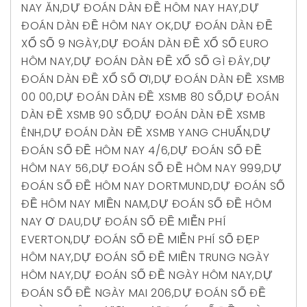
NAY ĂN
,
DỰ ĐOÁN DÀN ĐỀ HÔM NAY HAY
,
DỰ
ĐOÁN DÀN ĐỀ HÔM NAY OK
,
DỰ ĐOÁN DÀN ĐỀ
XỔ SỐ 9 NGÀY
,
DỰ ĐOÁN DÀN ĐỀ XỔ SỐ EURO
HÔM NAY
,
DỰ ĐOÁN DÀN ĐỀ XỔ SỐ GÌ ĐÂY
,
DỰ
ĐOÁN DÀN ĐỀ XỔ SỐ ƠI
,
DỰ ĐOÁN DÀN ĐỀ XSMB
00 00
,
DỰ ĐOÁN DÀN ĐỀ XSMB 80 SỐ
,
DỰ ĐOÁN
DÀN ĐỀ XSMB 90 SỐ
,
DỰ ĐOÁN DÀN ĐỀ XSMB
ÊNH
,
DỰ ĐOÁN DÀN ĐỀ XSMB YANG CHUẨN
,
DỰ
ĐOÁN SỐ ĐỀ HÔM NAY 4/6
,
DỰ ĐOÁN SỐ ĐỀ
HÔM NAY 56
,
DỰ ĐOÁN SỐ ĐỀ HÔM NAY 999
,
DỰ
ĐOÁN SỐ ĐỀ HÔM NAY DORTMUND
,
DỰ ĐOÁN SỐ
ĐỀ HÔM NAY MIỀN NAM
,
DỰ ĐOÁN SỐ ĐỀ HÔM
NAY Ơ DAU
,
DỰ ĐOÁN SỐ ĐỀ MIỄN PHÍ
EVERTON
,
DỰ ĐOÁN SỐ ĐỀ MIỄN PHÍ SỐ ĐẸP
HÔM NAY
,
DỰ ĐOÁN SỐ ĐỀ MIỀN TRUNG NGÀY
HÔM NAY
,
DỰ ĐOÁN SỐ ĐỀ NGÀY HÔM NAY
,
DỰ
ĐOÁN SỐ ĐỀ NGÀY MAI 206
,
DỰ ĐOÁN SỐ ĐỀ