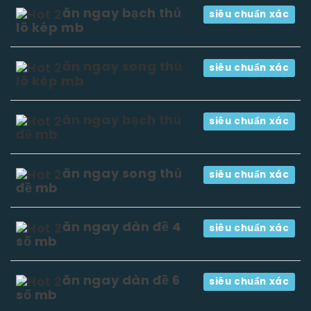
ăn ngay bạch thủ
siêu chuẩn xác
lô kép mb
ăn ngay song thủ
siêu chuẩn xác
lô kép mb
ăn ngay bạch thủ
siêu chuẩn xác
đề mb
ăn ngay song thủ
siêu chuẩn xác
đề mb
ăn ngay dàn đề 4
siêu chuẩn xác
số mb
ăn ngay dàn đề 6
siêu chuẩn xác
số mb