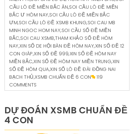
CẦU LÔ ĐỀ MIỀN BẮC ĂN
,
SOI CẦU LÔ ĐỀ MIỀN
BẮC Ư HÔM NAY
,
SOI CẦU LÔ ĐỀ MIỀN BẮC
ƯM
,
SOI CẦU LÔ ĐỀ XSMB KHUNG
,
SOI CAU MB
MINH NGOC HOM NAY
,
SOI CẦU SỐ ĐỀ MIỀN
BẮC
,
SOI CAU XSMB
,
THAM KHẢO SỐ ĐỀ HÔM
NAY
,
XIN SỐ DE HỘI BÀN ĐỀ HÔM NAY
,
XIN SỐ ĐỀ 12
CON GIÁP
,
XIN SỐ ĐỀ 999
,
XIN SỐ ĐỀ HÔM NAY
MIỀN BẮC
,
XIN SỐ ĐỀ HÔM NAY MIỀN TRUNG
,
XIN
SỐ ĐỀ HÔM QUA
,
XIN SỐ LÔ ĐỀ ĐÀI ĐỒNG NAI
BẠCH THỦ
,
XSMB CHUẨN ĐỀ 6 CON
119
COMMENTS
DỰ ĐOÁN XSMB CHUẨN ĐỀ
4 CON