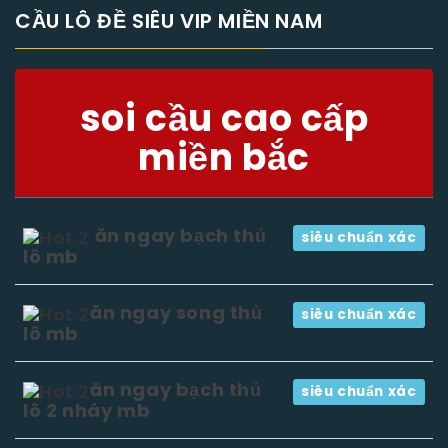
CẦU LÔ ĐỀ SIÊU VIP MIỀN NAM
soi cầu cao cấp
miền bắc
ăn ngay bạch thủ
siêu chuẩn xác
lô mb
ăn ngay song thủ
siêu chuẩn xác
lô mb
ăn ngay bạch thủ
siêu chuẩn xác
lô 2 nháy mb