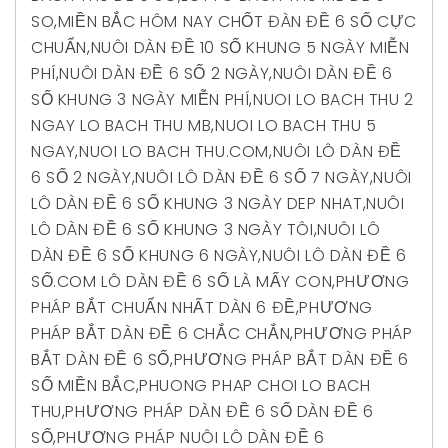
SO
,
MIỀN BẮC HÔM NAY CHỐT ĐÀN ĐỀ 6 SỐ CỰC
CHUẨN
,
NUÔI DÀN ĐỀ 10 SỐ KHUNG 5 NGÀY MIỄN
PHÍ
,
NUÔI DÀN ĐỀ 6 SỐ 2 NGÀY
,
NUÔI DÀN ĐỀ 6
SỐ KHUNG 3 NGÀY MIỄN PHÍ
,
NUOI LO BACH THU 2
NGAY LO BACH THU MB
,
NUOI LO BACH THU 5
NGAY
,
NUOI LO BACH THU.COM
,
NUÔI LÔ DÀN ĐỀ
6 SỐ 2 NGÀY
,
NUÔI LÔ DÀN ĐỀ 6 SỐ 7 NGÀY
,
NUÔI
LÔ DÀN ĐỀ 6 SỐ KHUNG 3 NGÀY DEP NHAT
,
NUÔI
LÔ DÀN ĐỀ 6 SỐ KHUNG 3 NGÀY TÔI
,
NUÔI LÔ
DÀN ĐỀ 6 SỐ KHUNG 6 NGÀY
,
NUÔI LÔ DÀN ĐỀ 6
SỐ.COM LÔ DÀN ĐỀ 6 SỐ LÀ MẤY CON
,
PHƯƠNG
PHÁP BẮT CHUẨN NHẤT DÀN 6 ĐỀ
,
PHƯƠNG
PHÁP BẮT DÀN ĐỀ 6 CHẮC CHẮN
,
PHƯƠNG PHÁP
BẮT DÀN ĐỀ 6 SỐ
,
PHƯƠNG PHÁP BẮT DÀN ĐỀ 6
SỐ MIỀN BẮC
,
PHUONG PHAP CHOI LO BACH
THU
,
PHƯƠNG PHÁP DÀN ĐỀ 6 SỐ DÀN ĐỀ 6
SỐ
,
PHƯƠNG PHÁP NUÔI LÔ DÀN ĐỀ 6