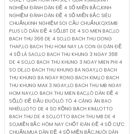
NGHIỆM ĐÁNH DÀN ĐỀ 4 SỐ MIỀN BẮC
,
KINH
NGHIỆM ĐÁNH DÀN ĐỀ 4 SỐ MIỀN BẮC SIÊU
CHUẨN
,
KINH NGHIỆM SOI CẦU CHUẨN
,
KQXSMB
PLUS LÔ DÀN ĐỀ 4 SỐ
,
LBT DE 4 SO MIEN BAC
,
LO
BACH THU 366 DE 4 SO
,
LO BACH THU DONG
THAP
,
LO BACH THU HOM NAY LA CON GI DÀN ĐỀ
4 SỐ LÀ SAO
,
LO BACH THU KHUNG 3 NGAY 368
DE 4 SO
,
LO BACH THU KHUNG 3 NGAY MIEN PHI 4
SO DE
,
LO BACH THU KHUNG BA NGAY
,
LO BACH
THU KHUNG BA NGAY RONG BACH KIM
,
LO BACH
THU KHUNG MAX 3 NGAY
,
LO BACH THU MB NGAY
HOM NAY
,
LO BACH THU MIEN BAC
,
LÔ DÀN ĐỀ 4
SỐ
,
LÔ ĐỀ ĐẦU ĐUÔI
,
LÔ TÔ 4 CÀNG ĂN BAO
NHIÊU
,
LOTO DE 4 SO RỒNG BẠCH KIM
,
LOTTO
BACH THU DE 4 SO
,
LOTTO BACH THU MB DE 4
SO
,
MIỀN BẮC HÔM NAY CHỐT ĐÀN ĐỀ 4 SỐ CỰC
CHUẨN
,
MUA DÀN ĐỀ 4 SỐ MIỀN BẮC
,
NUÔI DÀN