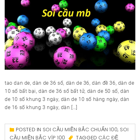
tao dan de, dàn de 36 số, dàn de 36, dàn đề 36, dàn de
10 số bất bại, dàn de 36 số bất tử, dàn de 50 số, dàn
de 10 số khung 3 ngày, dàn de 10 số hàng ngày, dàn
de 16 số khung 3 ngày, dàn […]
POSTED IN
SOI CẦU MIỀN BẮC CHUẨN 100
,
SOI
CẦU MIỀN BẮC VÍP 100
TAGGED
CÁC ĐỀ