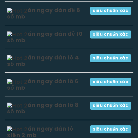
ăn ngay dàn đề 8
siêu chuẩn xác
số mb
ăn ngay dàn đề 10
siêu chuẩn xác
số mb
ăn ngay dàn lô 4
siêu chuẩn xác
số mb
ăn ngay dàn lô 6
siêu chuẩn xác
số mb
ăn ngay dàn lô 8
siêu chuẩn xác
số mb
ăn ngay dàn lô
siêu chuẩn xác
xiên 2 mb