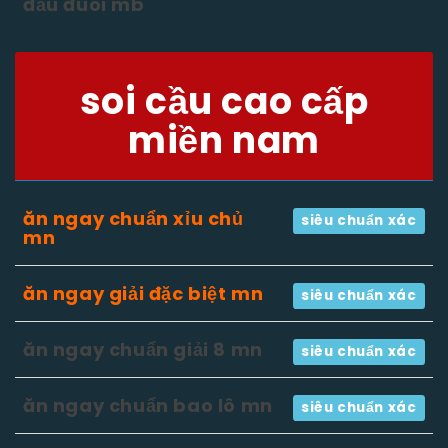
đầu đuôi mb
soi cầu cao cấp
miền nam
ăn ngay chuẩn xỉu chủ
siêu chuẩn xác
mn
ăn ngay giải đặc biệt mn
siêu chuẩn xác
ăn ngay chuẩn giải 8 mn
siêu chuẩn xác
ăn ngay chuẩn bao lô mn
siêu chuẩn xác