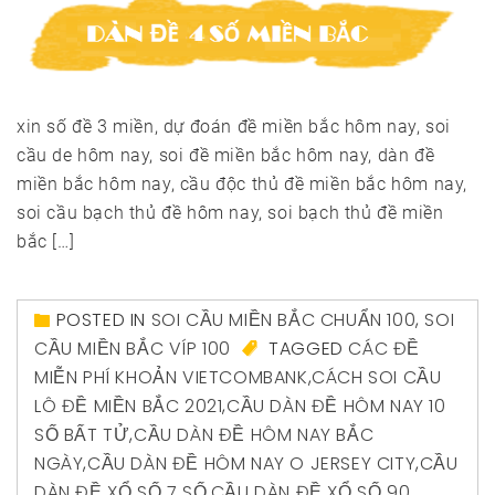
xin số đề 3 miền, dự đoán đề miền bắc hôm nay, soi
cầu de hôm nay, soi đề miền bắc hôm nay, dàn đề
miền bắc hôm nay, cầu độc thủ đề miền bắc hôm nay,
soi cầu bạch thủ đề hôm nay, soi bạch thủ đề miền
bắc […]
POSTED IN
SOI CẦU MIỀN BẮC CHUẨN 100
,
SOI
CẦU MIỀN BẮC VÍP 100
TAGGED
CÁC ĐỀ
MIỄN PHÍ KHOẢN VIETCOMBANK
,
CÁCH SOI CẦU
LÔ ĐỀ MIỀN BẮC 2021
,
CẦU DÀN ĐỀ HÔM NAY 10
SỐ BẤT TỬ
,
CẦU DÀN ĐỀ HÔM NAY BẮC
NGÀY
,
CẦU DÀN ĐỀ HÔM NAY O JERSEY CITY
,
CẦU
DÀN ĐỀ XỔ SỐ 7 SỐ
,
CẦU DÀN ĐỀ XỔ SỐ 90