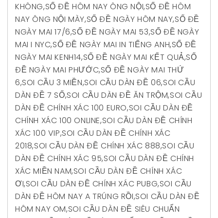
KHÔNG
,
SỐ ĐỀ HÔM NAY ÔNG NỘI
,
SỐ ĐỀ HÔM
NAY ÔNG NỘI MÀY
,
SỐ ĐỀ NGÀY HÔM NAY
,
SỐ ĐỀ
NGÀY MAI 17/6
,
SỐ ĐỀ NGÀY MAI 53
,
SỐ ĐỀ NGÀY
MAI I NYC
,
SỐ ĐỀ NGÀY MAI IN TIẾNG ANH
,
SỐ ĐỀ
NGÀY MAI KENH14
,
SỐ ĐỀ NGÀY MAI KẾT QUẢ
,
SỐ
ĐỀ NGÀY MAI PHƯỚC
,
SỐ ĐỀ NGÀY MAI THỨ
6
,
SOI CẦU 3 MIỀN
,
SOI CẦU DÀN ĐỀ 06
,
SOI CẦU
DÀN ĐỀ 7 SỐ
,
SOI CẦU DÀN ĐỀ ĂN TRỘM
,
SOI CẦU
DÀN ĐỀ CHÍNH XÁC 100 EURO
,
SOI CẦU DÀN ĐỀ
CHÍNH XÁC 100 ONLINE
,
SOI CẦU DÀN ĐỀ CHÍNH
XÁC 100 VIP
,
SOI CẦU DÀN ĐỀ CHÍNH XÁC
2018
,
SOI CẦU DÀN ĐỀ CHÍNH XÁC 888
,
SOI CẦU
DÀN ĐỀ CHÍNH XÁC 95
,
SOI CẦU DÀN ĐỀ CHÍNH
XÁC MIỀN NAM
,
SOI CẦU DÀN ĐỀ CHÍNH XÁC
ƠI
,
SOI CẦU DÀN ĐỀ CHÍNH XÁC PUBG
,
SOI CẦU
DÀN ĐỀ HÔM NAY A TRÚNG RỒI
,
SOI CẦU DÀN ĐỀ
HÔM NAY OM
,
SOI CẦU DÀN ĐỀ SIÊU CHUẨN