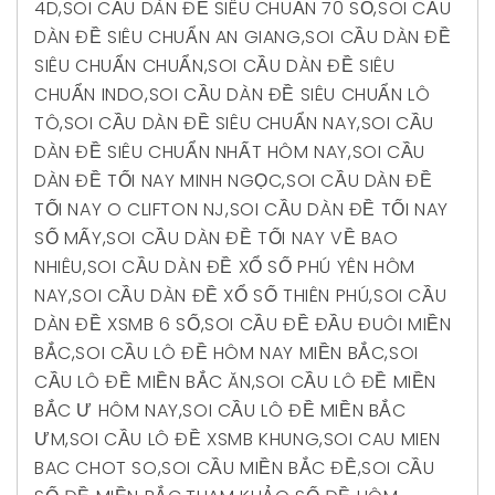
4D
,
SOI CẦU DÀN ĐỀ SIÊU CHUẨN 70 SỐ
,
SOI CẦU
DÀN ĐỀ SIÊU CHUẨN AN GIANG
,
SOI CẦU DÀN ĐỀ
SIÊU CHUẨN CHUẨN
,
SOI CẦU DÀN ĐỀ SIÊU
CHUẨN INDO
,
SOI CẦU DÀN ĐỀ SIÊU CHUẨN LÔ
TÔ
,
SOI CẦU DÀN ĐỀ SIÊU CHUẨN NAY
,
SOI CẦU
DÀN ĐỀ SIÊU CHUẨN NHẤT HÔM NAY
,
SOI CẦU
DÀN ĐỀ TỐI NAY MINH NGỌC
,
SOI CẦU DÀN ĐỀ
TỐI NAY O CLIFTON NJ
,
SOI CẦU DÀN ĐỀ TỐI NAY
SỐ MẤY
,
SOI CẦU DÀN ĐỀ TỐI NAY VỀ BAO
NHIÊU
,
SOI CẦU DÀN ĐỀ XỔ SỐ PHÚ YÊN HÔM
NAY
,
SOI CẦU DÀN ĐỀ XỔ SỐ THIÊN PHÚ
,
SOI CẦU
DÀN ĐỀ XSMB 6 SỐ
,
SOI CẦU ĐỀ ĐẦU ĐUÔI MIỀN
BẮC
,
SOI CẦU LÔ ĐỀ HÔM NAY MIỀN BẮC
,
SOI
CẦU LÔ ĐỀ MIỀN BẮC ĂN
,
SOI CẦU LÔ ĐỀ MIỀN
BẮC Ư HÔM NAY
,
SOI CẦU LÔ ĐỀ MIỀN BẮC
ƯM
,
SOI CẦU LÔ ĐỀ XSMB KHUNG
,
SOI CAU MIEN
BAC CHOT SO
,
SOI CẦU MIỀN BẮC ĐỀ
,
SOI CẦU