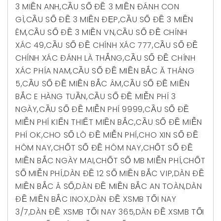
3 MIỀN ANH
,
CẦU SỐ ĐỀ 3 MIỀN ĐÁNH CON
GÌ
,
CẦU SỐ ĐỀ 3 MIỀN ĐẸP
,
CẦU SỐ ĐỀ 3 MIỀN
ÊM
,
CẦU SỐ ĐỀ 3 MIỀN VN
,
CẦU SỐ ĐỀ CHÍNH
XÁC 49
,
CẦU SỐ ĐỀ CHÍNH XÁC 777
,
CẦU SỐ ĐỀ
CHÍNH XÁC ĐÁNH LÀ THẮNG
,
CẦU SỐ ĐỀ CHÍNH
XÁC PHÍA NAM
,
CẦU SỐ ĐỀ MIỀN BẮC Ă THÁNG
5
,
CẦU SỐ ĐỀ MIỀN BẮC ÂM
,
CẦU SỐ ĐỀ MIỀN
BẮC E HÀNG TUẦN
,
CẦU SỐ ĐỀ MIỄN PHÍ 3
NGÀY
,
CẦU SỐ ĐỀ MIỄN PHÍ 9999
,
CẦU SỐ ĐỀ
MIỄN PHÍ KIẾN THIẾT MIỀN BẮC
,
CẦU SỐ ĐỀ MIỄN
PHÍ OK
,
CHO SỐ LÔ ĐỀ MIỄN PHÍ
,
CHO XIN SỐ ĐỀ
HÔM NAY
,
CHỐT SỐ ĐỀ HÔM NAY
,
CHỐT SỐ ĐỀ
MIỀN BẮC NGÀY MAI
,
CHỐT SỐ MB MIỄN PHÍ
,
CHỐT
SỐ MIỄN PHÍ
,
DÀN ĐỀ 12 SỐ MIỀN BẮC VIP
,
DÀN ĐỀ
MIỀN BẮC Â SỐ
,
DÀN ĐỀ MIỀN BẮC AN TOÀN
,
DÀN
ĐỀ MIỀN BẮC INOX
,
DÀN ĐỀ XSMB TỐI NAY
3/7
,
DÀN ĐỀ XSMB TỐI NAY 365
,
DÀN ĐỀ XSMB TỐI