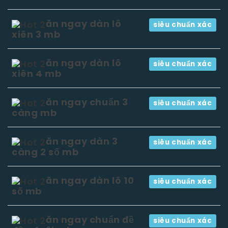
ăn ngay dàn lô
siêu chuẩn xác
xiên 3 mb
ăn ngay dàn lô
siêu chuẩn xác
xiên 4 mb
ăn ngay chuẩn 3
siêu chuẩn xác
càng mb
ăn ngay dàn 3
siêu chuẩn xác
càng 2 số mb
ăn ngay dàn lô 10
siêu chuẩn xác
số mb
ăn ngay chuẩn đề
siêu chuẩn xác