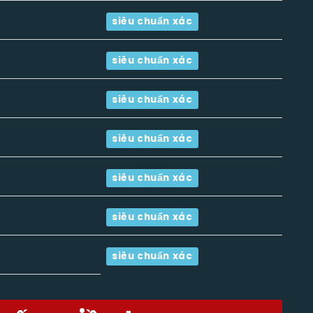
siêu chuẩn xác
siêu chuẩn xác
siêu chuẩn xác
siêu chuẩn xác
siêu chuẩn xác
siêu chuẩn xác
siêu chuẩn xác