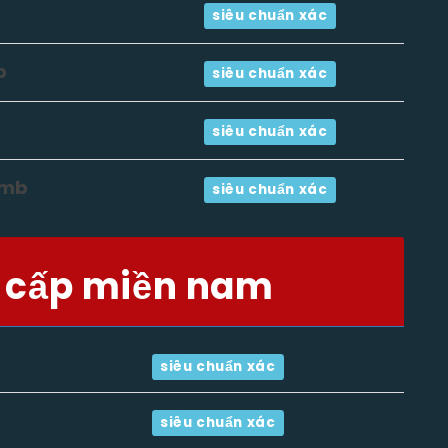
siêu chuẩn xác
b
siêu chuẩn xác
siêu chuẩn xác
 mb
siêu chuẩn xác
o cấp miền nam
siêu chuẩn xác
siêu chuẩn xác