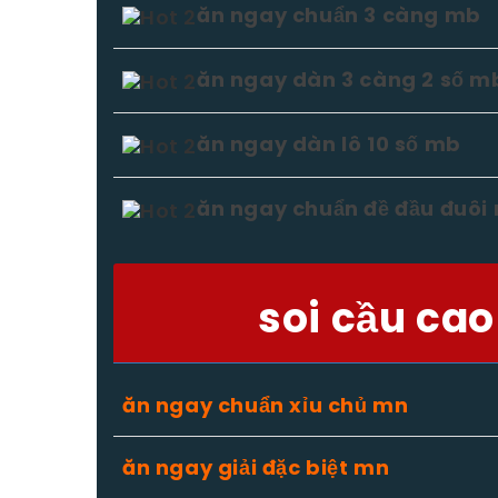
ăn ngay chuẩn 3 càng mb
ăn ngay dàn 3 càng 2 số m
ăn ngay dàn lô 10 số mb
ăn ngay chuẩn đề đầu đuôi
soi cầu ca
ăn ngay chuẩn xỉu chủ mn
ăn ngay giải đặc biệt mn