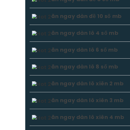
ăn ngay dàn đề 10 số mb
ăn ngay dàn lô 4 số mb
ăn ngay dàn lô 6 số mb
ăn ngay dàn lô 8 số mb
ăn ngay dàn lô xiên 2 mb
ăn ngay dàn lô xiên 3 mb
ăn ngay dàn lô xiên 4 mb