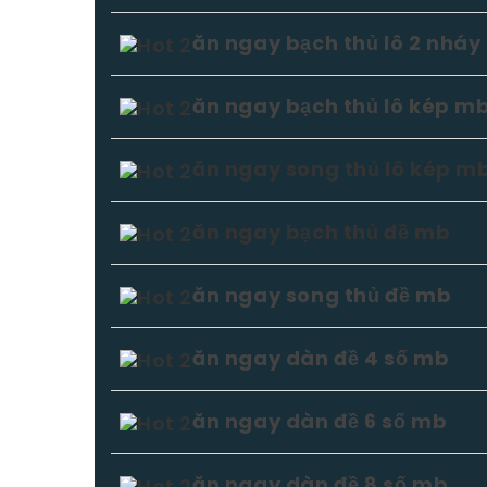
ăn ngay bạch thủ lô 2 nhá
ăn ngay bạch thủ lô kép m
ăn ngay song thủ lô kép m
ăn ngay bạch thủ đề mb
ăn ngay song thủ đề mb
ăn ngay dàn đề 4 số mb
ăn ngay dàn đề 6 số mb
ăn ngay dàn đề 8 số mb