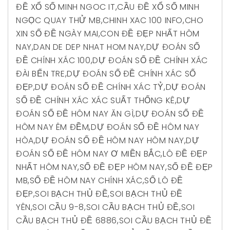
ĐỀ XỔ SỐ MINH NGOC IT
,
CẦU ĐỀ XỔ SỐ MINH
NGỌC QUAY THỬ MB
,
CHINH XAC 100 INFO
,
CHO
XIN SỐ ĐỀ NGÀY MAI
,
CON ĐỀ ĐẸP NHẤT HÔM
NAY
,
DAN DE DEP NHAT HOM NAY
,
DỰ ĐOÁN SỐ
ĐỀ CHÍNH XÁC 100
,
DỰ ĐOÁN SỐ ĐỀ CHÍNH XÁC
ĐÀI BẾN TRE
,
DỰ ĐOÁN SỐ ĐỀ CHÍNH XÁC SỐ
ĐẸP
,
DỰ ĐOÁN SỐ ĐỀ CHÍNH XÁC TỶ
,
DỰ ĐOÁN
SỐ ĐỀ CHÍNH XÁC XÁC SUẤT THỐNG KÊ
,
DỰ
ĐOÁN SỐ ĐỀ HÔM NAY ĂN GÌ
,
DỰ ĐOÁN SỐ ĐỀ
HÔM NAY ÊM ĐỀM
,
DỰ ĐOÁN SỐ ĐỀ HÔM NAY
HÒA
,
DỰ ĐOÁN SỐ ĐỀ HÔM NAY HÔM NAY
,
DỰ
ĐOÁN SỐ ĐỀ HÔM NAY Ơ MIỀN BẮC
,
LÔ ĐỀ ĐẸP
NHẤT HÔM NAY
,
SỐ ĐỀ ĐẸP HÔM NAY
,
SỐ ĐỀ ĐẸP
MB
,
SỐ ĐỀ HÔM NAY CHÍNH XÁC
,
SỐ LÔ ĐỀ
ĐẸP
,
SOI BẠCH THỦ ĐỀ
,
SOI BẠCH THỦ ĐỀ
YÊN
,
SOI CẦU 9-8
,
SOI CẦU BẠCH THỦ ĐỀ
,
SOI
CẦU BẠCH THỦ ĐỀ 6886
,
SOI CẦU BẠCH THỦ ĐỀ