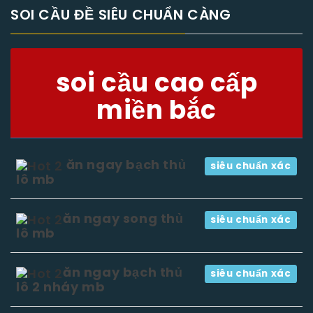
SOI CẦU ĐỀ SIÊU CHUẨN CÀNG
soi cầu cao cấp
miền bắc
ăn ngay bạch thủ
siêu chuẩn xác
lô mb
ăn ngay song thủ
siêu chuẩn xác
lô mb
ăn ngay bạch thủ
siêu chuẩn xác
lô 2 nháy mb