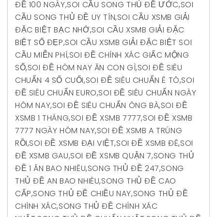
ĐỀ 100 NGÀY
,
SOI CẦU SONG THỦ ĐỀ ƯỚC
,
SOI
CẦU SONG THỦ ĐỀ UY TÍN
,
SOI CẦU XSMB GIẢI
ĐẶC BIỆT BẠC NHỚ
,
SOI CẦU XSMB GIẢI ĐẶC
BIỆT SỐ ĐẸP
,
SOI CẦU XSMB GIẢI ĐẶC BIỆT SOI
CẦU MIỄN PHÍ
,
SOI ĐỀ CHÍNH XÁC GIẤC MỘNG
SỐ
,
SOI ĐỀ HÔM NAY ĂN CON GÌ
,
SOI ĐỀ SIÊU
CHUẨN 4 SỐ CUỐI
,
SOI ĐỀ SIÊU CHUẨN Ê TÔ
,
SOI
ĐỀ SIÊU CHUẨN EURO
,
SOI ĐỀ SIÊU CHUẨN NGÀY
HÔM NAY
,
SOI ĐỀ SIÊU CHUẨN ÔNG BÀ
,
SOI ĐỀ
XSMB 1 THÁNG
,
SOI ĐỀ XSMB 7777
,
SOI ĐỀ XSMB
7777 NGÀY HÔM NAY
,
SOI ĐỀ XSMB A TRÚNG
RỒI
,
SOI ĐỀ XSMB ĐẠI VIỆT
,
SOI ĐỀ XSMB ĐÊ
,
SOI
ĐỀ XSMB GAU
,
SOI ĐỀ XSMB QUẬN 7
,
SONG THỦ
ĐỀ 1 ĂN BAO NHIÊU
,
SONG THỦ ĐỀ 247
,
SONG
THỦ ĐỀ AN BAO NHIÊU
,
SONG THỦ ĐỀ CAO
CẤP
,
SONG THỦ ĐỀ CHIỀU NAY
,
SONG THỦ ĐỀ
CHÍNH XÁC
,
SONG THỦ ĐỀ CHÍNH XÁC