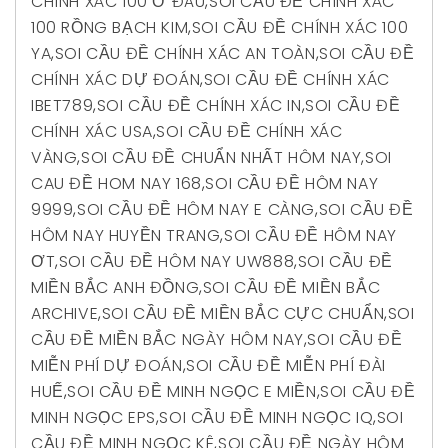
CHÍNH XÁC 100 Ơ ĐÂU
,
SOI CẦU ĐỀ CHÍNH XÁC
100 RỒNG BẠCH KIM
,
SOI CẦU ĐỀ CHÍNH XÁC 100
YA
,
SOI CẦU ĐỀ CHÍNH XÁC AN TOÀN
,
SOI CẦU ĐỀ
CHÍNH XÁC DỰ ĐOÁN
,
SOI CẦU ĐỀ CHÍNH XÁC
IBET789
,
SOI CẦU ĐỀ CHÍNH XÁC IN
,
SOI CẦU ĐỀ
CHÍNH XÁC USA
,
SOI CẦU ĐỀ CHÍNH XÁC
VÀNG
,
SOI CẦU ĐỀ CHUẨN NHẤT HÔM NAY
,
SOI
CAU ĐỀ HOM NAY 168
,
SOI CẦU ĐỀ HÔM NAY
9999
,
SOI CẦU ĐỀ HÔM NAY E CÀNG
,
SOI CẦU ĐỀ
HÔM NAY HUYỀN TRANG
,
SOI CẦU ĐỀ HÔM NAY
ƠT
,
SOI CẦU ĐỀ HÔM NAY UW888
,
SOI CẦU ĐỀ
MIỀN BẮC ANH ĐỒNG
,
SOI CẦU ĐỀ MIỀN BẮC
ARCHIVE
,
SOI CẦU ĐỀ MIỀN BẮC CỰC CHUẨN
,
SOI
CẦU ĐỀ MIỀN BẮC NGÀY HÔM NAY
,
SOI CẦU ĐỀ
MIỄN PHÍ DỰ ĐOÁN
,
SOI CẦU ĐỀ MIỄN PHÍ ĐÀI
HUẾ
,
SOI CẦU ĐỀ MINH NGỌC E MIỀN
,
SOI CẦU ĐỀ
MINH NGỌC EPS
,
SOI CẦU ĐỀ MINH NGỌC IQ
,
SOI
CẦU ĐỀ MINH NGỌC KÊ
,
SOI CẦU ĐỀ NGÀY HÔM