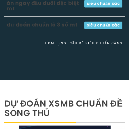
ăn ngay đầu đuôi đặc biệt
siêu chuẩn xác
mt
dự đoán chuẩn lô 3 số mt
siêu chuẩn xác
HOME
SOI CẦU ĐỀ SIÊU CHUẨN CÀNG
DỰ ĐOÁN XSMB CHUẨN ĐỀ
SONG THỦ