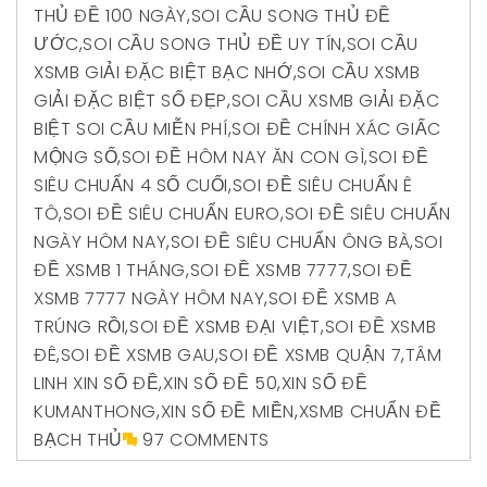
THỦ ĐỀ 100 NGÀY
,
SOI CẦU SONG THỦ ĐỀ
ƯỚC
,
SOI CẦU SONG THỦ ĐỀ UY TÍN
,
SOI CẦU
XSMB GIẢI ĐẶC BIỆT BẠC NHỚ
,
SOI CẦU XSMB
GIẢI ĐẶC BIỆT SỐ ĐẸP
,
SOI CẦU XSMB GIẢI ĐẶC
BIỆT SOI CẦU MIỄN PHÍ
,
SOI ĐỀ CHÍNH XÁC GIẤC
MỘNG SỐ
,
SOI ĐỀ HÔM NAY ĂN CON GÌ
,
SOI ĐỀ
SIÊU CHUẨN 4 SỐ CUỐI
,
SOI ĐỀ SIÊU CHUẨN Ê
TÔ
,
SOI ĐỀ SIÊU CHUẨN EURO
,
SOI ĐỀ SIÊU CHUẨN
NGÀY HÔM NAY
,
SOI ĐỀ SIÊU CHUẨN ÔNG BÀ
,
SOI
ĐỀ XSMB 1 THÁNG
,
SOI ĐỀ XSMB 7777
,
SOI ĐỀ
XSMB 7777 NGÀY HÔM NAY
,
SOI ĐỀ XSMB A
TRÚNG RỒI
,
SOI ĐỀ XSMB ĐẠI VIỆT
,
SOI ĐỀ XSMB
ĐÊ
,
SOI ĐỀ XSMB GAU
,
SOI ĐỀ XSMB QUẬN 7
,
TÂM
LINH XIN SỐ ĐỀ
,
XIN SỐ ĐỀ 50
,
XIN SỐ ĐỀ
KUMANTHONG
,
XIN SỐ ĐỀ MIỀN
,
XSMB CHUẨN ĐỀ
BẠCH THỦ
97 COMMENTS