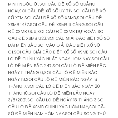
MINH NGỌC ƠI
,
SOI CẦU ĐỀ XỔ SỐ QUẢNG
NGÃI
,
SOI CẦU ĐỀ XỔ SỐ UY TÍN
,
SOI CẦU ĐỀ XỔ
SỐ XEM
,
SOI CẦU ĐỀ XỔ SỐ XSMB
,
SOI CẦU ĐỀ
XSMB 14/7
,
SOI CẦU ĐỀ XSMB 3 CÀNG
,
SOI CẦU
ĐỀ XSMB 666
,
SOI CẦU ĐỀ XSMB DỰ ĐOÁN
,
SOI
CẦU ĐỀ XSMB U23
,
SOI CẦU GIẢI ĐẶC BIỆT XỔ SỐ
DÀI MIỀN BẮC
,
SOI CẦU GIẢI ĐẶC BIỆT XỔ SỐ
GÌ
,
SOI CẦU GIẢI ĐẶC BIỆT XỔ SỐ XSMB
,
SOI CẦU
LÔ ĐỀ CHÍNH XÁC NHẤT NGÀY HÔM NAY
,
SOI CẦU
LÔ ĐỀ MIỀN BẮC 247
,
SOI CẦU LÔ ĐỀ MIỀN BẮC
NGÀY 11 THÁNG 6
,
SOI CẦU LÔ ĐỀ MIỀN BẮC
NGÀY 18
,
SOI CẦU LÔ ĐỀ MIỀN BẮC NGÀY 18
THÁNG 7
,
SOI CẦU LÔ ĐỀ MIỀN BẮC NGÀY 20
THÁNG 10
,
SOI CẦU LÔ ĐỀ MIỀN BẮC NGÀY
3/8/2021
,
SOI CẦU LÔ ĐỀ NGÀY 18 THÁNG 3
,
SOI
CẦU LÔ ĐỀ XSMB CHÍNH XÁC HÔM NAY
,
SOI CẦU
SỐ ĐỀ MIỀN NAM HÔM NAY
,
SOI CẦU SONG THỦ