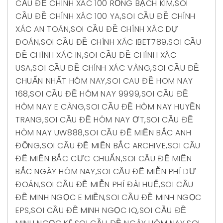
CẦU ĐỀ CHÍNH XÁC 100 RỒNG BẠCH KIM
,
SOI
CẦU ĐỀ CHÍNH XÁC 100 YA
,
SOI CẦU ĐỀ CHÍNH
XÁC AN TOÀN
,
SOI CẦU ĐỀ CHÍNH XÁC DỰ
ĐOÁN
,
SOI CẦU ĐỀ CHÍNH XÁC IBET789
,
SOI CẦU
ĐỀ CHÍNH XÁC IN
,
SOI CẦU ĐỀ CHÍNH XÁC
USA
,
SOI CẦU ĐỀ CHÍNH XÁC VÀNG
,
SOI CẦU ĐỀ
CHUẨN NHẤT HÔM NAY
,
SOI CAU ĐỀ HOM NAY
168
,
SOI CẦU ĐỀ HÔM NAY 9999
,
SOI CẦU ĐỀ
HÔM NAY E CÀNG
,
SOI CẦU ĐỀ HÔM NAY HUYỀN
TRANG
,
SOI CẦU ĐỀ HÔM NAY ƠT
,
SOI CẦU ĐỀ
HÔM NAY UW888
,
SOI CẦU ĐỀ MIỀN BẮC ANH
ĐỒNG
,
SOI CẦU ĐỀ MIỀN BẮC ARCHIVE
,
SOI CẦU
ĐỀ MIỀN BẮC CỰC CHUẨN
,
SOI CẦU ĐỀ MIỀN
BẮC NGÀY HÔM NAY
,
SOI CẦU ĐỀ MIỄN PHÍ DỰ
ĐOÁN
,
SOI CẦU ĐỀ MIỄN PHÍ ĐÀI HUẾ
,
SOI CẦU
ĐỀ MINH NGỌC E MIỀN
,
SOI CẦU ĐỀ MINH NGỌC
EPS
,
SOI CẦU ĐỀ MINH NGỌC IQ
,
SOI CẦU ĐỀ