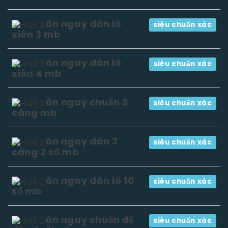
ăn ngay dàn lô
siêu chuẩn xác
xiên 3 mb
ăn ngay dàn lô
siêu chuẩn xác
xiên 4 mb
ăn ngay chuẩn 3
siêu chuẩn xác
càng mb
ăn ngay dàn 3
siêu chuẩn xác
càng 2 số mb
ăn ngay dàn lô 10
siêu chuẩn xác
số mb
ăn ngay chuẩn đề
siêu chuẩn xác