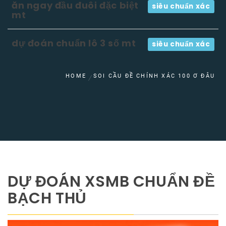
ăn ngay đầu đuôi đặc biệt
siêu chuẩn xác
mt
dự đoán chuẩn lô 3 số mt
siêu chuẩn xác
HOME
SOI CẦU ĐỀ CHÍNH XÁC 100 Ơ ĐÂU
DỰ ĐOÁN XSMB CHUẨN ĐỀ
BẠCH THỦ