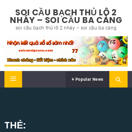
Skip
SOI CẦU BẠCH THỦ LÔ 2
to
NHÁY – SOI CẦU BA CÀNG
content
soi cầu bạch thủ lô 2 nháy – soi cầu ba càng
Popular News
Primary
Menu
THẺ: