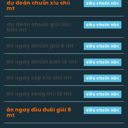
dự đoán chuẩn xỉu chủ
siêu chuẩn xác
mt
dự đoán chuẩn giải đặc
siêu chuẩn xác
biệt mt
ăn ngay chuẩn giải 8 mt
siêu chuẩn xác
ăn ngay chuẩn bao lô mt
siêu chuẩn xác
ăn ngay cặp xỉu chủ mt
siêu chuẩn xác
ăn ngay song thủ lô mt
siêu chuẩn xác
ăn ngay đầu đuôi giải 8
siêu chuẩn xác
mt