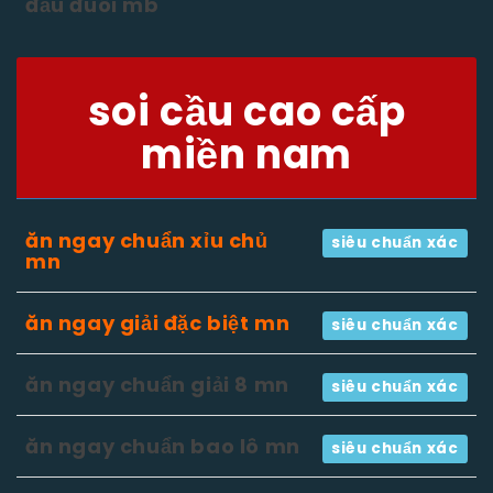
đầu đuôi mb
soi cầu cao cấp
miền nam
ăn ngay chuẩn xỉu chủ
siêu chuẩn xác
mn
ăn ngay giải đặc biệt mn
siêu chuẩn xác
ăn ngay chuẩn giải 8 mn
siêu chuẩn xác
ăn ngay chuẩn bao lô mn
siêu chuẩn xác