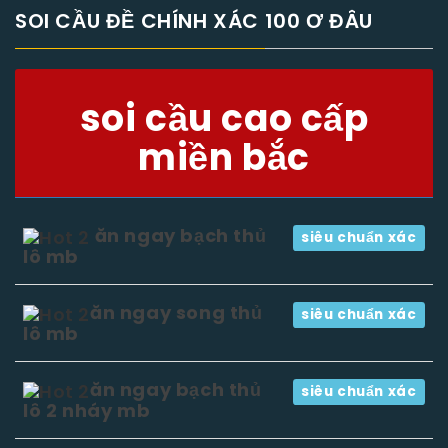
SOI CẦU ĐỀ CHÍNH XÁC 100 Ơ ĐÂU
soi cầu cao cấp
miền bắc
ăn ngay bạch thủ
siêu chuẩn xác
lô mb
ăn ngay song thủ
siêu chuẩn xác
lô mb
ăn ngay bạch thủ
siêu chuẩn xác
lô 2 nháy mb