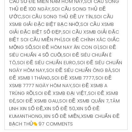
CẦU SỐ ĐỀ MIỀN NAM HÔM NAY
,
SOI CẦU SONG
THỦ ĐỀ 100 NGÀY
,
SOI CẦU SONG THỦ ĐỀ
ƯỚC
,
SOI CẦU SONG THỦ ĐỀ UY TÍN
,
SOI CẦU
XSMB GIẢI ĐẶC BIỆT BẠC NHỚ
,
SOI CẦU XSMB
GIẢI ĐẶC BIỆT SỐ ĐẸP
,
SOI CẦU XSMB GIẢI ĐẶC
BIỆT SOI CẦU MIỄN PHÍ
,
SOI ĐỀ CHÍNH XÁC GIẤC
MỘNG SỐ
,
SOI ĐỀ HÔM NAY ĂN CON GÌ
,
SOI ĐỀ
SIÊU CHUẨN 4 SỐ CUỐI
,
SOI ĐỀ SIÊU CHUẨN Ê
TÔ
,
SOI ĐỀ SIÊU CHUẨN EURO
,
SOI ĐỀ SIÊU CHUẨN
NGÀY HÔM NAY
,
SOI ĐỀ SIÊU CHUẨN ÔNG BÀ
,
SOI
ĐỀ XSMB 1 THÁNG
,
SOI ĐỀ XSMB 7777
,
SOI ĐỀ
XSMB 7777 NGÀY HÔM NAY
,
SOI ĐỀ XSMB A
TRÚNG RỒI
,
SOI ĐỀ XSMB ĐẠI VIỆT
,
SOI ĐỀ XSMB
ĐÊ
,
SOI ĐỀ XSMB GAU
,
SOI ĐỀ XSMB QUẬN 7
,
TÂM
LINH XIN SỐ ĐỀ
,
XIN SỐ ĐỀ 50
,
XIN SỐ ĐỀ
KUMANTHONG
,
XIN SỐ ĐỀ MIỀN
,
XSMB CHUẨN ĐỀ
BẠCH THỦ
97 COMMENTS