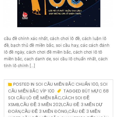
cầu đề chính xác nhất, cách chơi lô đề, cách luận lô
đề, bạch thủ đề miền bắc, soi cầu hay, các cách đánh
lô đề ngày, cách chơi đề miền bắc, cách chơi lô tô
miền bắc, cach danh de, soi cầu lô chuẩn nhất, cách
tính lô chính […]
POSTED IN
SOI CẦU MIỀN BẮC CHUẨN 100
,
SOI
CẦU MIỀN BẮC VÍP 100
TAGGED
BÚT MỰC 68
SOI CẦU LÔ ĐỀ MIỀN BẮC
,
CÁCH SOI ĐỀ
XSMB
,
CẦU ĐỀ 3 MIỀN 2021
,
CẦU ĐỀ 3 MIỀN DỰ
ĐOÁN
,
CẦU ĐỀ 3 MIỀN ĐÔNG
,
CẦU ĐỀ 3 MIỀN