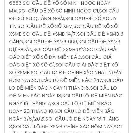
6666
,
SOI CẦU ĐỀ XỔ SỐ MINH NGỌC NGÀY
MAI
,
SOI CẦU ĐỀ XỔ SỐ MINH NGỌC ƠI
,
SOI CẦU
ĐỀ XỔ SỐ QUẢNG NGÃI
,
SOI CẦU ĐỀ XỔ SỐ UY
TÍN
,
SOI CẦU ĐỀ XỔ SỐ XEM
,
SOI CẦU ĐỀ XỔ SỐ
XSMB
,
SOI CẦU ĐỀ XSMB 14/7
,
SOI CẦU ĐỀ XSMB 3
CÀNG
,
SOI CẦU ĐỀ XSMB 666
,
SOI CẦU ĐỀ XSMB
DỰ ĐOÁN
,
SOI CẦU ĐỀ XSMB U23
,
SOI CẦU GIẢI
ĐẶC BIỆT XỔ SỐ DÀI MIỀN BẮC
,
SOI CẦU GIẢI
ĐẶC BIỆT XỔ SỐ GÌ
,
SOI CẦU GIẢI ĐẶC BIỆT XỔ
SỐ XSMB
,
SOI CẦU LÔ ĐỀ CHÍNH XÁC NHẤT NGÀY
HÔM NAY
,
SOI CẦU LÔ ĐỀ MIỀN BẮC 247
,
SOI CẦU
LÔ ĐỀ MIỀN BẮC NGÀY 11 THÁNG 6
,
SOI CẦU LÔ
ĐỀ MIỀN BẮC NGÀY 18
,
SOI CẦU LÔ ĐỀ MIỀN BẮC
NGÀY 18 THÁNG 7
,
SOI CẦU LÔ ĐỀ MIỀN BẮC
NGÀY 20 THÁNG 10
,
SOI CẦU LÔ ĐỀ MIỀN BẮC
NGÀY 3/8/2021
,
SOI CẦU LÔ ĐỀ NGÀY 18 THÁNG
3
,
SOI CẦU LÔ ĐỀ XSMB CHÍNH XÁC HÔM NAY
,
SOI