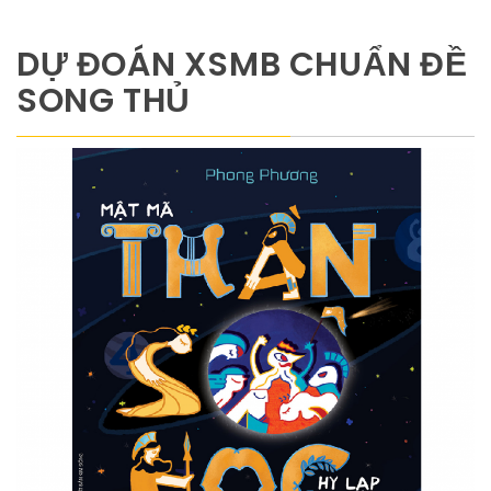
DỰ ĐOÁN XSMB CHUẨN ĐỀ
SONG THỦ