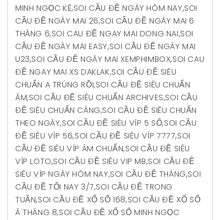
MINH NGỌC KÊ
,
SOI CẦU ĐỀ NGÀY HÔM NAY
,
SOI
CẦU ĐỀ NGÀY MAI 26
,
SOI CẦU ĐỀ NGÀY MAI 6
THÁNG 6
,
SOI CAU ĐỀ NGAY MAI DONG NAI
,
SOI
CẦU ĐỀ NGÀY MAI EASY
,
SOI CẦU ĐỀ NGÀY MAI
U23
,
SOI CẦU ĐỀ NGÀY MAI XEMPHIMBOX
,
SOI CAU
ĐỀ NGAY MAI XS DAKLAK
,
SOI CẦU ĐỀ SIÊU
CHUẨN A TRÚNG RỒI
,
SOI CẦU ĐỀ SIÊU CHUẨN
ÂM
,
SOI CẦU ĐỀ SIÊU CHUẨN ARCHIVES
,
SOI CẦU
ĐỀ SIÊU CHUẨN CÀNG
,
SOI CẦU ĐỀ SIÊU CHUẨN
THEO NGÀY
,
SOI CẦU ĐỀ SIÊU VÍP 5 SỐ
,
SOI CẦU
ĐỀ SIÊU VÍP 56
,
SOI CẦU ĐỀ SIÊU VÍP 7777
,
SOI
CẦU ĐỀ SIÊU VÍP ÂM CHUẨN
,
SOI CẦU ĐỀ SIÊU
VÍP LOTO
,
SOI CẦU ĐỀ SIÊU VIP MB
,
SOI CẦU ĐỀ
SIÊU VÍP NGÀY HÔM NAY
,
SOI CẦU ĐỀ THÁNG
,
SOI
CẦU ĐỀ TỐI NAY 3/7
,
SOI CẦU ĐỀ TRONG
TUẦN
,
SOI CẦU ĐỀ XỔ SỐ 168
,
SOI CẦU ĐỀ XỔ SỐ
Â THÁNG 8
,
SOI CẦU ĐỀ XỔ SỐ MINH NGỌC