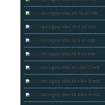
ăn ngay dàn đề 10 số mb
ăn ngay dàn lô 4 số mb
ăn ngay dàn lô 6 số mb
ăn ngay dàn lô 8 số mb
ăn ngay dàn lô xiên 2 mb
ăn ngay dàn lô xiên 3 mb
ăn ngay dàn lô xiên 4 mb