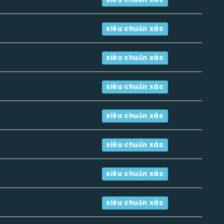
siêu chuẩn xác
siêu chuẩn xác
siêu chuẩn xác
siêu chuẩn xác
siêu chuẩn xác
siêu chuẩn xác
siêu chuẩn xác