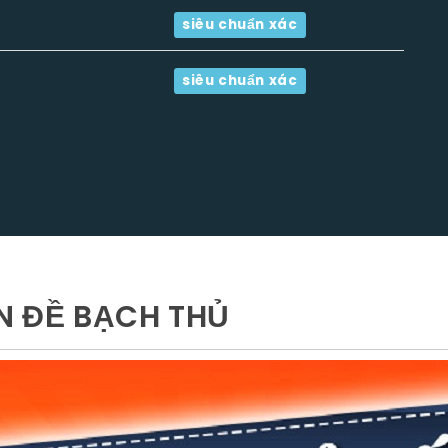
siêu chuẩn xác
siêu chuẩn xác
 ĐỀ BẠCH THỦ