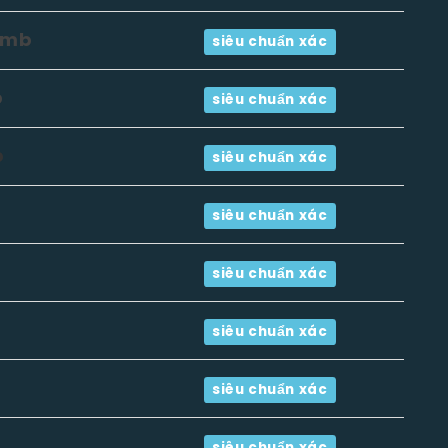
y mb
siêu chuẩn xác
b
siêu chuẩn xác
b
siêu chuẩn xác
siêu chuẩn xác
siêu chuẩn xác
siêu chuẩn xác
siêu chuẩn xác
siêu chuẩn xác