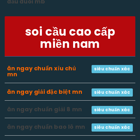
đầu đuôi mb
soi cầu cao cấp
miền nam
ăn ngay chuẩn xỉu chủ
siêu chuẩn xác
mn
ăn ngay giải đặc biệt mn
siêu chuẩn xác
ăn ngay chuẩn giải 8 mn
siêu chuẩn xác
ăn ngay chuẩn bao lô mn
siêu chuẩn xác