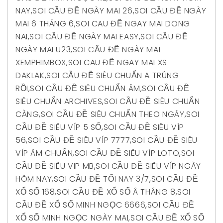
NAY
,
SOI CẦU ĐỀ NGÀY MAI 26
,
SOI CẦU ĐỀ NGÀY
MAI 6 THÁNG 6
,
SOI CAU ĐỀ NGAY MAI DONG
NAI
,
SOI CẦU ĐỀ NGÀY MAI EASY
,
SOI CẦU ĐỀ
NGÀY MAI U23
,
SOI CẦU ĐỀ NGÀY MAI
XEMPHIMBOX
,
SOI CAU ĐỀ NGAY MAI XS
DAKLAK
,
SOI CẦU ĐỀ SIÊU CHUẨN A TRÚNG
RỒI
,
SOI CẦU ĐỀ SIÊU CHUẨN ÂM
,
SOI CẦU ĐỀ
SIÊU CHUẨN ARCHIVES
,
SOI CẦU ĐỀ SIÊU CHUẨN
CÀNG
,
SOI CẦU ĐỀ SIÊU CHUẨN THEO NGÀY
,
SOI
CẦU ĐỀ SIÊU VÍP 5 SỐ
,
SOI CẦU ĐỀ SIÊU VÍP
56
,
SOI CẦU ĐỀ SIÊU VÍP 7777
,
SOI CẦU ĐỀ SIÊU
VÍP ÂM CHUẨN
,
SOI CẦU ĐỀ SIÊU VÍP LOTO
,
SOI
CẦU ĐỀ SIÊU VIP MB
,
SOI CẦU ĐỀ SIÊU VÍP NGÀY
HÔM NAY
,
SOI CẦU ĐỀ TỐI NAY 3/7
,
SOI CẦU ĐỀ
XỔ SỐ 168
,
SOI CẦU ĐỀ XỔ SỐ Â THÁNG 8
,
SOI
CẦU ĐỀ XỔ SỐ MINH NGỌC 6666
,
SOI CẦU ĐỀ
XỔ SỐ MINH NGỌC NGÀY MAI
,
SOI CẦU ĐỀ XỔ SỐ