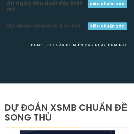
ăn ngay đầu đuôi đặc biệt
siêu chuẩn xác
mt
dự đoán chuẩn lô 3 số mt
siêu chuẩn xác
HOME
SOI CẦU ĐỀ MIỀN BẮC NGÀY HÔM NAY
DỰ ĐOÁN XSMB CHUẨN ĐỀ
SONG THỦ