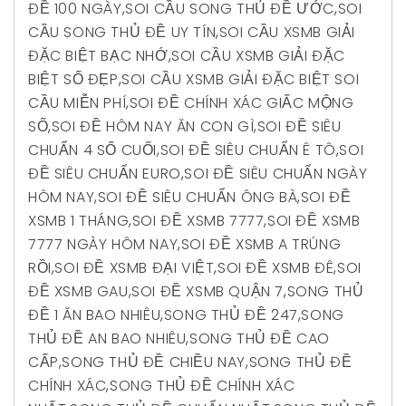
ĐỀ 100 NGÀY
,
SOI CẦU SONG THỦ ĐỀ ƯỚC
,
SOI
CẦU SONG THỦ ĐỀ UY TÍN
,
SOI CẦU XSMB GIẢI
ĐẶC BIỆT BẠC NHỚ
,
SOI CẦU XSMB GIẢI ĐẶC
BIỆT SỐ ĐẸP
,
SOI CẦU XSMB GIẢI ĐẶC BIỆT SOI
CẦU MIỄN PHÍ
,
SOI ĐỀ CHÍNH XÁC GIẤC MỘNG
SỐ
,
SOI ĐỀ HÔM NAY ĂN CON GÌ
,
SOI ĐỀ SIÊU
CHUẨN 4 SỐ CUỐI
,
SOI ĐỀ SIÊU CHUẨN Ê TÔ
,
SOI
ĐỀ SIÊU CHUẨN EURO
,
SOI ĐỀ SIÊU CHUẨN NGÀY
HÔM NAY
,
SOI ĐỀ SIÊU CHUẨN ÔNG BÀ
,
SOI ĐỀ
XSMB 1 THÁNG
,
SOI ĐỀ XSMB 7777
,
SOI ĐỀ XSMB
7777 NGÀY HÔM NAY
,
SOI ĐỀ XSMB A TRÚNG
RỒI
,
SOI ĐỀ XSMB ĐẠI VIỆT
,
SOI ĐỀ XSMB ĐÊ
,
SOI
ĐỀ XSMB GAU
,
SOI ĐỀ XSMB QUẬN 7
,
SONG THỦ
ĐỀ 1 ĂN BAO NHIÊU
,
SONG THỦ ĐỀ 247
,
SONG
THỦ ĐỀ AN BAO NHIÊU
,
SONG THỦ ĐỀ CAO
CẤP
,
SONG THỦ ĐỀ CHIỀU NAY
,
SONG THỦ ĐỀ
CHÍNH XÁC
,
SONG THỦ ĐỀ CHÍNH XÁC