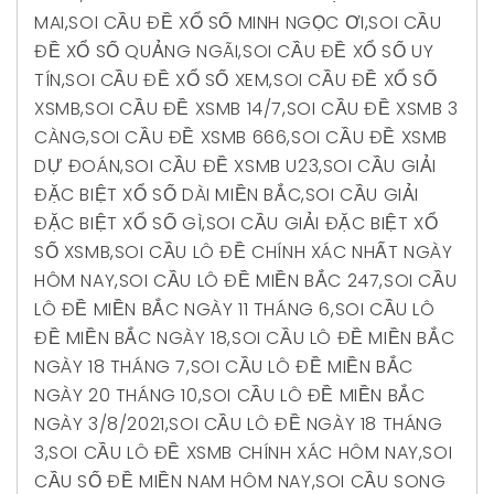
MAI
,
SOI CẦU ĐỀ XỔ SỐ MINH NGỌC ƠI
,
SOI CẦU
ĐỀ XỔ SỐ QUẢNG NGÃI
,
SOI CẦU ĐỀ XỔ SỐ UY
TÍN
,
SOI CẦU ĐỀ XỔ SỐ XEM
,
SOI CẦU ĐỀ XỔ SỐ
XSMB
,
SOI CẦU ĐỀ XSMB 14/7
,
SOI CẦU ĐỀ XSMB 3
CÀNG
,
SOI CẦU ĐỀ XSMB 666
,
SOI CẦU ĐỀ XSMB
DỰ ĐOÁN
,
SOI CẦU ĐỀ XSMB U23
,
SOI CẦU GIẢI
ĐẶC BIỆT XỔ SỐ DÀI MIỀN BẮC
,
SOI CẦU GIẢI
ĐẶC BIỆT XỔ SỐ GÌ
,
SOI CẦU GIẢI ĐẶC BIỆT XỔ
SỐ XSMB
,
SOI CẦU LÔ ĐỀ CHÍNH XÁC NHẤT NGÀY
HÔM NAY
,
SOI CẦU LÔ ĐỀ MIỀN BẮC 247
,
SOI CẦU
LÔ ĐỀ MIỀN BẮC NGÀY 11 THÁNG 6
,
SOI CẦU LÔ
ĐỀ MIỀN BẮC NGÀY 18
,
SOI CẦU LÔ ĐỀ MIỀN BẮC
NGÀY 18 THÁNG 7
,
SOI CẦU LÔ ĐỀ MIỀN BẮC
NGÀY 20 THÁNG 10
,
SOI CẦU LÔ ĐỀ MIỀN BẮC
NGÀY 3/8/2021
,
SOI CẦU LÔ ĐỀ NGÀY 18 THÁNG
3
,
SOI CẦU LÔ ĐỀ XSMB CHÍNH XÁC HÔM NAY
,
SOI
CẦU SỐ ĐỀ MIỀN NAM HÔM NAY
,
SOI CẦU SONG