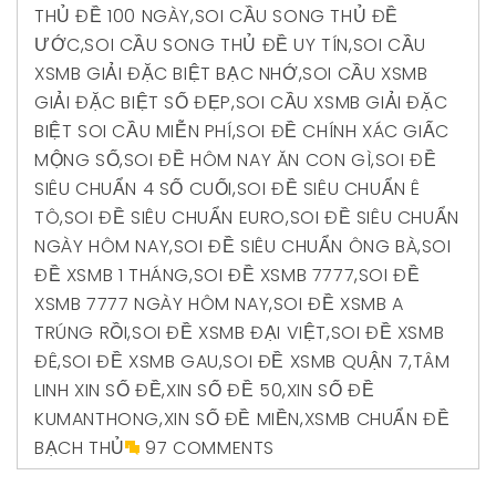
THỦ ĐỀ 100 NGÀY
,
SOI CẦU SONG THỦ ĐỀ
ƯỚC
,
SOI CẦU SONG THỦ ĐỀ UY TÍN
,
SOI CẦU
XSMB GIẢI ĐẶC BIỆT BẠC NHỚ
,
SOI CẦU XSMB
GIẢI ĐẶC BIỆT SỐ ĐẸP
,
SOI CẦU XSMB GIẢI ĐẶC
BIỆT SOI CẦU MIỄN PHÍ
,
SOI ĐỀ CHÍNH XÁC GIẤC
MỘNG SỐ
,
SOI ĐỀ HÔM NAY ĂN CON GÌ
,
SOI ĐỀ
SIÊU CHUẨN 4 SỐ CUỐI
,
SOI ĐỀ SIÊU CHUẨN Ê
TÔ
,
SOI ĐỀ SIÊU CHUẨN EURO
,
SOI ĐỀ SIÊU CHUẨN
NGÀY HÔM NAY
,
SOI ĐỀ SIÊU CHUẨN ÔNG BÀ
,
SOI
ĐỀ XSMB 1 THÁNG
,
SOI ĐỀ XSMB 7777
,
SOI ĐỀ
XSMB 7777 NGÀY HÔM NAY
,
SOI ĐỀ XSMB A
TRÚNG RỒI
,
SOI ĐỀ XSMB ĐẠI VIỆT
,
SOI ĐỀ XSMB
ĐÊ
,
SOI ĐỀ XSMB GAU
,
SOI ĐỀ XSMB QUẬN 7
,
TÂM
LINH XIN SỐ ĐỀ
,
XIN SỐ ĐỀ 50
,
XIN SỐ ĐỀ
KUMANTHONG
,
XIN SỐ ĐỀ MIỀN
,
XSMB CHUẨN ĐỀ
BẠCH THỦ
97 COMMENTS