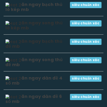
ăn ngay bạch thủ
siêu chuẩn xác
lô kép mb
ăn ngay song thủ
siêu chuẩn xác
lô kép mb
ăn ngay bạch thủ
siêu chuẩn xác
đề mb
ăn ngay song thủ
siêu chuẩn xác
đề mb
ăn ngay dàn đề 4
siêu chuẩn xác
số mb
ăn ngay dàn đề 6
siêu chuẩn xác
số mb