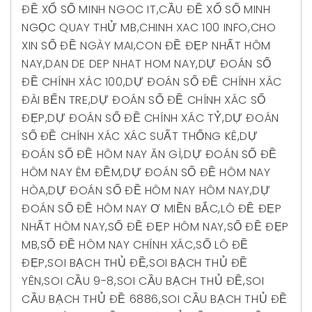
ĐỀ XỔ SỐ MINH NGOC IT
,
CẦU ĐỀ XỔ SỐ MINH
NGỌC QUAY THỬ MB
,
CHINH XAC 100 INFO
,
CHO
XIN SỐ ĐỀ NGÀY MAI
,
CON ĐỀ ĐẸP NHẤT HÔM
NAY
,
DAN DE DEP NHAT HOM NAY
,
DỰ ĐOÁN SỐ
ĐỀ CHÍNH XÁC 100
,
DỰ ĐOÁN SỐ ĐỀ CHÍNH XÁC
ĐÀI BẾN TRE
,
DỰ ĐOÁN SỐ ĐỀ CHÍNH XÁC SỐ
ĐẸP
,
DỰ ĐOÁN SỐ ĐỀ CHÍNH XÁC TỶ
,
DỰ ĐOÁN
SỐ ĐỀ CHÍNH XÁC XÁC SUẤT THỐNG KÊ
,
DỰ
ĐOÁN SỐ ĐỀ HÔM NAY ĂN GÌ
,
DỰ ĐOÁN SỐ ĐỀ
HÔM NAY ÊM ĐỀM
,
DỰ ĐOÁN SỐ ĐỀ HÔM NAY
HÒA
,
DỰ ĐOÁN SỐ ĐỀ HÔM NAY HÔM NAY
,
DỰ
ĐOÁN SỐ ĐỀ HÔM NAY Ơ MIỀN BẮC
,
LÔ ĐỀ ĐẸP
NHẤT HÔM NAY
,
SỐ ĐỀ ĐẸP HÔM NAY
,
SỐ ĐỀ ĐẸP
MB
,
SỐ ĐỀ HÔM NAY CHÍNH XÁC
,
SỐ LÔ ĐỀ
ĐẸP
,
SOI BẠCH THỦ ĐỀ
,
SOI BẠCH THỦ ĐỀ
YÊN
,
SOI CẦU 9-8
,
SOI CẦU BẠCH THỦ ĐỀ
,
SOI
CẦU BẠCH THỦ ĐỀ 6886
,
SOI CẦU BẠCH THỦ ĐỀ