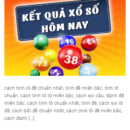
cách tính lô đề chuẩn nhất, tính đề miền bắc, tính lô
chuẩn, cách tính lô tô miền bắc, cách soi cầu, đánh đề
miền bắc, cách tính lô chuẩn nhất, tính đề, cách soi lô
đề, cách bắt đề chuẩn nhất, cách chơi lô đề miền bắc,
cách đánh […]