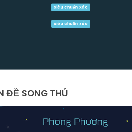
siêu chuẩn xác
siêu chuẩn xác
N ĐỀ SONG THỦ