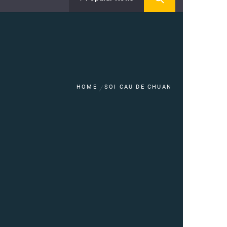
HOME
SOI CAU DE CHUAN