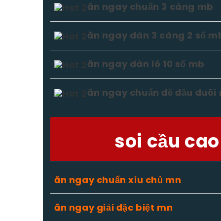
ăn ngay chuẩn 3 càng mb
ăn ngay dàn 3 càng 2 số m
ăn ngay dàn lô 10 số mb
ăn ngay chuẩn đề đầu đuôi
soi cầu ca
ăn ngay chuẩn xỉu chủ mn
ăn ngay giải đặc biệt mn