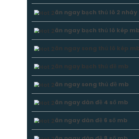
ăn ngay bạch thủ lô 2 nhá
ăn ngay bạch thủ lô kép m
ăn ngay song thủ lô kép m
ăn ngay bạch thủ đề mb
ăn ngay song thủ đề mb
ăn ngay dàn đề 4 số mb
ăn ngay dàn đề 6 số mb
ăn ngay dàn đề 8 số mb