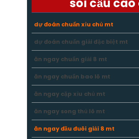
soi cầu cao
dự đoán chuẩn xỉu chủ mt
dự đoán chuẩn giải đặc biệt mt
ăn ngay chuẩn giải 8 mt
ăn ngay chuẩn bao lô mt
ăn ngay cặp xỉu chủ mt
ăn ngay song thủ lô mt
ăn ngay đầu đuôi giải 8 mt