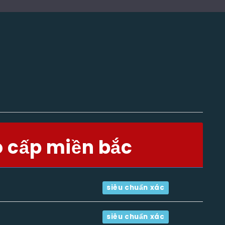
o cấp miền bắc
siêu chuẩn xác
siêu chuẩn xác