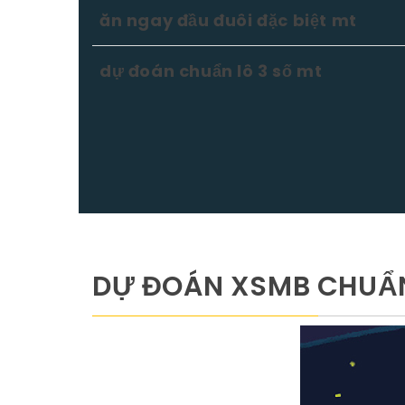
ăn ngay đầu đuôi đặc biệt mt
dự đoán chuẩn lô 3 số mt
DỰ ĐOÁN XSMB CHUẨ