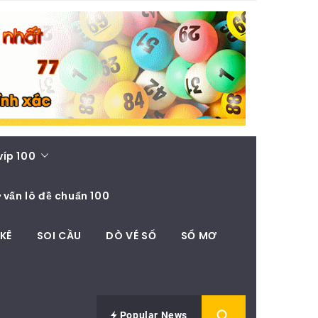
víp 100
 vấn lô đề chuẩn 100
KÊ
SOI CẦU
DÒ VÉ SỐ
SỔ MƠ
Popular News