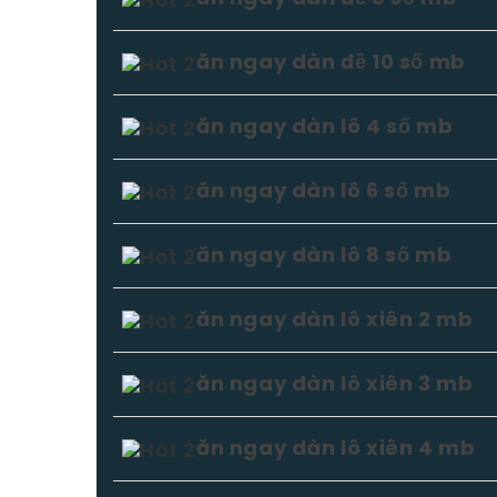
ăn ngay dàn đề 10 số mb
ăn ngay dàn lô 4 số mb
ăn ngay dàn lô 6 số mb
ăn ngay dàn lô 8 số mb
ăn ngay dàn lô xiên 2 mb
ăn ngay dàn lô xiên 3 mb
ăn ngay dàn lô xiên 4 mb