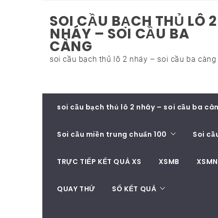
Skip
SOI CẦU BẠCH THỦ LÔ 2
to
NHÁY – SOI CẦU BA
content
CÀNG
soi cầu bạch thủ lô 2 nháy – soi cầu ba càng
soi cầu bạch thủ lô 2 nháy – soi cầu ba cà
Soi cầu miền trung chuẩn 100
Soi cầ
TRỰC TIẾP KẾT QUẢ XS
XSMB
XSM
QUAY THỬ
SỐ KẾT QUẢ