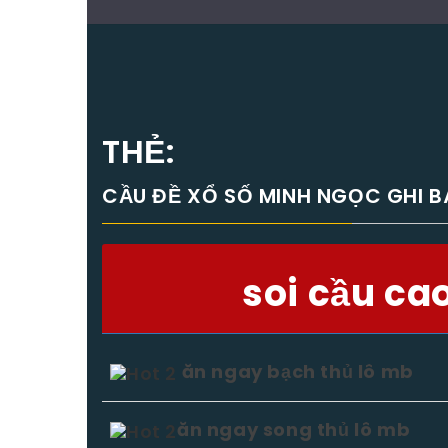
THẺ:
CẦU ĐỀ XỔ SỐ MINH NGỌC GHI B
soi cầu ca
ăn ngay bạch thủ lô mb
ăn ngay song thủ lô mb