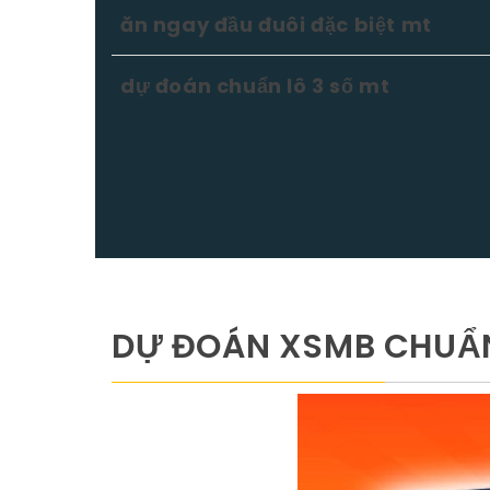
ăn ngay đầu đuôi đặc biệt mt
dự đoán chuẩn lô 3 số mt
DỰ ĐOÁN XSMB CHUẨN