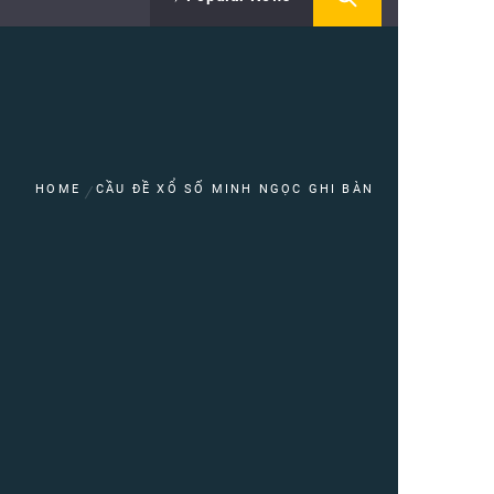
HOME
CẦU ĐỀ XỔ SỐ MINH NGỌC GHI BÀN