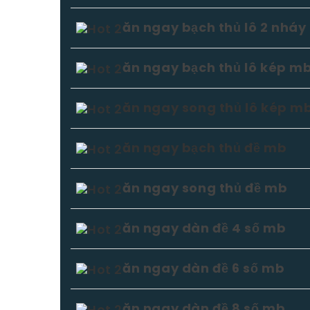
ăn ngay bạch thủ lô 2 nhá
ăn ngay bạch thủ lô kép m
ăn ngay song thủ lô kép m
ăn ngay bạch thủ đề mb
ăn ngay song thủ đề mb
ăn ngay dàn đề 4 số mb
ăn ngay dàn đề 6 số mb
ăn ngay dàn đề 8 số mb