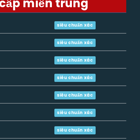
 cấp miền trung
siêu chuẩn xác
siêu chuẩn xác
siêu chuẩn xác
siêu chuẩn xác
siêu chuẩn xác
siêu chuẩn xác
siêu chuẩn xác