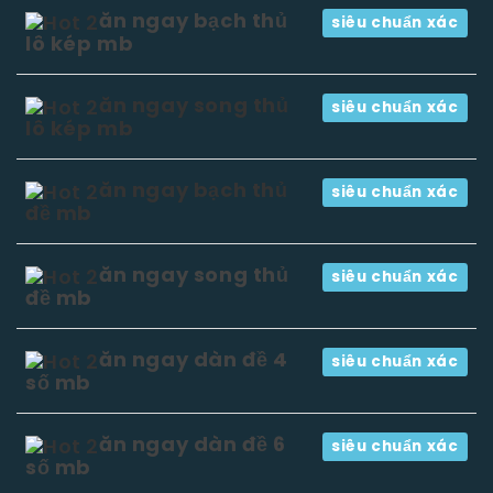
ăn ngay bạch thủ
siêu chuẩn xác
lô kép mb
ăn ngay song thủ
siêu chuẩn xác
lô kép mb
ăn ngay bạch thủ
siêu chuẩn xác
đề mb
ăn ngay song thủ
siêu chuẩn xác
đề mb
ăn ngay dàn đề 4
siêu chuẩn xác
số mb
ăn ngay dàn đề 6
siêu chuẩn xác
số mb