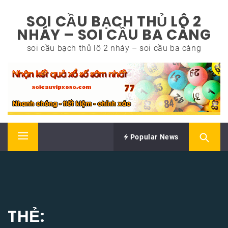
Skip
SOI CẦU BẠCH THỦ LÔ 2
to
NHÁY – SOI CẦU BA CÀNG
content
soi cầu bạch thủ lô 2 nháy – soi cầu ba càng
Popular News
Primary
Menu
THẺ: