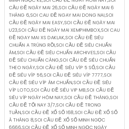
MINH NGỌC KÊ
,
SOI CẦU ĐỀ NGÀY HÔM NAY
,
SOI
CẦU ĐỀ NGÀY MAI 26
,
SOI CẦU ĐỀ NGÀY MAI 6
THÁNG 6
,
SOI CAU ĐỀ NGAY MAI DONG NAI
,
SOI
CẦU ĐỀ NGÀY MAI EASY
,
SOI CẦU ĐỀ NGÀY MAI
U23
,
SOI CẦU ĐỀ NGÀY MAI XEMPHIMBOX
,
SOI CAU
ĐỀ NGAY MAI XS DAKLAK
,
SOI CẦU ĐỀ SIÊU
CHUẨN A TRÚNG RỒI
,
SOI CẦU ĐỀ SIÊU CHUẨN
ÂM
,
SOI CẦU ĐỀ SIÊU CHUẨN ARCHIVES
,
SOI CẦU
ĐỀ SIÊU CHUẨN CÀNG
,
SOI CẦU ĐỀ SIÊU CHUẨN
THEO NGÀY
,
SOI CẦU ĐỀ SIÊU VÍP 5 SỐ
,
SOI CẦU
ĐỀ SIÊU VÍP 56
,
SOI CẦU ĐỀ SIÊU VÍP 7777
,
SOI
CẦU ĐỀ SIÊU VÍP ÂM CHUẨN
,
SOI CẦU ĐỀ SIÊU
VÍP LOTO
,
SOI CẦU ĐỀ SIÊU VIP MB
,
SOI CẦU ĐỀ
SIÊU VÍP NGÀY HÔM NAY
,
SOI CẦU ĐỀ THÁNG
,
SOI
CẦU ĐỀ TỐI NAY 3/7
,
SOI CẦU ĐỀ TRONG
TUẦN
,
SOI CẦU ĐỀ XỔ SỐ 168
,
SOI CẦU ĐỀ XỔ SỐ
Â THÁNG 8
,
SOI CẦU ĐỀ XỔ SỐ MINH NGỌC
6666
,
SOI CẦU ĐỀ XỔ SỐ MINH NGỌC NGÀY