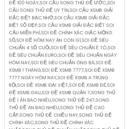
ĐỀ 100 NGÀY
,
SOI CẦU SONG THỦ ĐỀ ƯỚC
,
SOI
CẦU SONG THỦ ĐỀ UY TÍN
,
SOI CẦU XSMB GIẢI
ĐẶC BIỆT BẠC NHỚ
,
SOI CẦU XSMB GIẢI ĐẶC
BIỆT SỐ ĐẸP
,
SOI CẦU XSMB GIẢI ĐẶC BIỆT SOI
CẦU MIỄN PHÍ
,
SOI ĐỀ CHÍNH XÁC GIẤC MỘNG
SỐ
,
SOI ĐỀ HÔM NAY ĂN CON GÌ
,
SOI ĐỀ SIÊU
CHUẨN 4 SỐ CUỐI
,
SOI ĐỀ SIÊU CHUẨN Ê TÔ
,
SOI
ĐỀ SIÊU CHUẨN EURO
,
SOI ĐỀ SIÊU CHUẨN NGÀY
HÔM NAY
,
SOI ĐỀ SIÊU CHUẨN ÔNG BÀ
,
SOI ĐỀ
XSMB 1 THÁNG
,
SOI ĐỀ XSMB 7777
,
SOI ĐỀ XSMB
7777 NGÀY HÔM NAY
,
SOI ĐỀ XSMB A TRÚNG
RỒI
,
SOI ĐỀ XSMB ĐẠI VIỆT
,
SOI ĐỀ XSMB ĐÊ
,
SOI
ĐỀ XSMB GAU
,
SOI ĐỀ XSMB QUẬN 7
,
SONG THỦ
ĐỀ 1 ĂN BAO NHIÊU
,
SONG THỦ ĐỀ 247
,
SONG
THỦ ĐỀ AN BAO NHIÊU
,
SONG THỦ ĐỀ CAO
CẤP
,
SONG THỦ ĐỀ CHIỀU NAY
,
SONG THỦ ĐỀ
CHÍNH XÁC
,
SONG THỦ ĐỀ CHÍNH XÁC