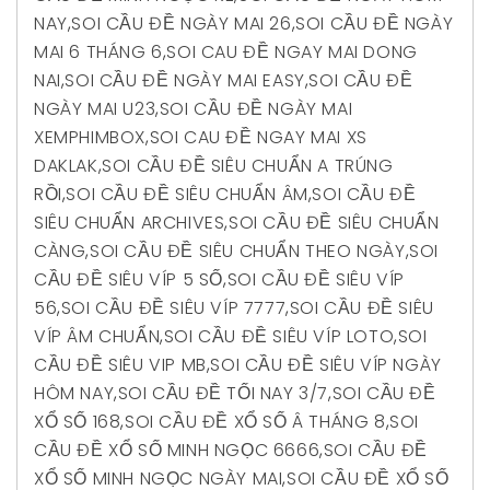
NAY
,
SOI CẦU ĐỀ NGÀY MAI 26
,
SOI CẦU ĐỀ NGÀY
MAI 6 THÁNG 6
,
SOI CAU ĐỀ NGAY MAI DONG
NAI
,
SOI CẦU ĐỀ NGÀY MAI EASY
,
SOI CẦU ĐỀ
NGÀY MAI U23
,
SOI CẦU ĐỀ NGÀY MAI
XEMPHIMBOX
,
SOI CAU ĐỀ NGAY MAI XS
DAKLAK
,
SOI CẦU ĐỀ SIÊU CHUẨN A TRÚNG
RỒI
,
SOI CẦU ĐỀ SIÊU CHUẨN ÂM
,
SOI CẦU ĐỀ
SIÊU CHUẨN ARCHIVES
,
SOI CẦU ĐỀ SIÊU CHUẨN
CÀNG
,
SOI CẦU ĐỀ SIÊU CHUẨN THEO NGÀY
,
SOI
CẦU ĐỀ SIÊU VÍP 5 SỐ
,
SOI CẦU ĐỀ SIÊU VÍP
56
,
SOI CẦU ĐỀ SIÊU VÍP 7777
,
SOI CẦU ĐỀ SIÊU
VÍP ÂM CHUẨN
,
SOI CẦU ĐỀ SIÊU VÍP LOTO
,
SOI
CẦU ĐỀ SIÊU VIP MB
,
SOI CẦU ĐỀ SIÊU VÍP NGÀY
HÔM NAY
,
SOI CẦU ĐỀ TỐI NAY 3/7
,
SOI CẦU ĐỀ
XỔ SỐ 168
,
SOI CẦU ĐỀ XỔ SỐ Â THÁNG 8
,
SOI
CẦU ĐỀ XỔ SỐ MINH NGỌC 6666
,
SOI CẦU ĐỀ
XỔ SỐ MINH NGỌC NGÀY MAI
,
SOI CẦU ĐỀ XỔ SỐ