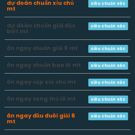
dự đoán chuẩn xỉu chủ
siêu chuẩn xác
mt
dự đoán chuẩn giải đặc
siêu chuẩn xác
biệt mt
ăn ngay chuẩn giải 8 mt
siêu chuẩn xác
ăn ngay chuẩn bao lô mt
siêu chuẩn xác
ăn ngay cặp xỉu chủ mt
siêu chuẩn xác
ăn ngay song thủ lô mt
siêu chuẩn xác
ăn ngay đầu đuôi giải 8
siêu chuẩn xác
mt