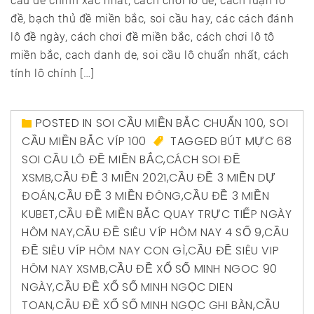
cầu đề chính xác nhất, cách chơi lô đề, cách luận lô
đề, bạch thủ đề miền bắc, soi cầu hay, các cách đánh
lô đề ngày, cách chơi đề miền bắc, cách chơi lô tô
miền bắc, cach danh de, soi cầu lô chuẩn nhất, cách
tính lô chính […]
POSTED IN
SOI CẦU MIỀN BẮC CHUẨN 100
,
SOI
CẦU MIỀN BẮC VÍP 100
TAGGED
BÚT MỰC 68
SOI CẦU LÔ ĐỀ MIỀN BẮC
,
CÁCH SOI ĐỀ
XSMB
,
CẦU ĐỀ 3 MIỀN 2021
,
CẦU ĐỀ 3 MIỀN DỰ
ĐOÁN
,
CẦU ĐỀ 3 MIỀN ĐÔNG
,
CẦU ĐỀ 3 MIỀN
KUBET
,
CẦU ĐỀ MIỀN BẮC QUAY TRỰC TIẾP NGÀY
HÔM NAY
,
CẦU ĐỀ SIÊU VÍP HÔM NAY 4 SỐ 9
,
CẦU
ĐỀ SIÊU VÍP HÔM NAY CON GÌ
,
CẦU ĐỀ SIÊU VIP
HÔM NAY XSMB
,
CẦU ĐỀ XỔ SỐ MINH NGOC 90
NGÀY
,
CẦU ĐỀ XỔ SỐ MINH NGỌC DIEN
TOAN
,
CẦU ĐỀ XỔ SỐ MINH NGỌC GHI BÀN
,
CẦU