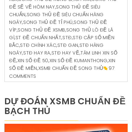
ĐỀ SẼ VỀ HÔM NAY
,
SONG THỦ ĐỀ SIÊU
CHUẨN
,
SONG THỦ ĐỀ SIÊU CHUẨN HÀNG
NGÀY
,
SONG THỦ ĐỀ TỈ PHÚ
,
SONG THỦ ĐỀ
VÍP
,
SONG THỦ ĐỀ XSMB
,
SONG THỦ LÔ ĐỀ LÀ
GÌ
,
ST ĐỀ CHUẨN NHẤT
,
STĐ
,
STĐ CẶP SỐ MIỀN
BẮC
,
STĐ CHÍNH XÁC
,
STĐ GAN
,
STĐ HÀNG
NGÀY
,
STĐ HAY RA
,
STĐ HAY VỀ
,
TÂM LINH XIN SỐ
ĐỀ
,
XIN SỐ ĐỀ 50
,
XIN SỐ ĐỀ KUMANTHONG
,
XIN
SỐ ĐỀ MIỀN
,
XSMB CHUẨN ĐỀ SONG THỦ
97
COMMENTS
DỰ ĐOÁN XSMB CHUẨN ĐỀ
BẠCH THỦ