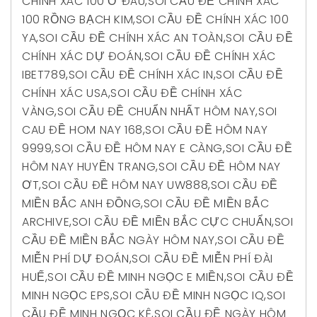
CHÍNH XÁC 100 Ơ ĐÂU
,
SOI CẦU ĐỀ CHÍNH XÁC
100 RỒNG BẠCH KIM
,
SOI CẦU ĐỀ CHÍNH XÁC 100
YA
,
SOI CẦU ĐỀ CHÍNH XÁC AN TOÀN
,
SOI CẦU ĐỀ
CHÍNH XÁC DỰ ĐOÁN
,
SOI CẦU ĐỀ CHÍNH XÁC
IBET789
,
SOI CẦU ĐỀ CHÍNH XÁC IN
,
SOI CẦU ĐỀ
CHÍNH XÁC USA
,
SOI CẦU ĐỀ CHÍNH XÁC
VÀNG
,
SOI CẦU ĐỀ CHUẨN NHẤT HÔM NAY
,
SOI
CAU ĐỀ HOM NAY 168
,
SOI CẦU ĐỀ HÔM NAY
9999
,
SOI CẦU ĐỀ HÔM NAY E CÀNG
,
SOI CẦU ĐỀ
HÔM NAY HUYỀN TRANG
,
SOI CẦU ĐỀ HÔM NAY
ƠT
,
SOI CẦU ĐỀ HÔM NAY UW888
,
SOI CẦU ĐỀ
MIỀN BẮC ANH ĐỒNG
,
SOI CẦU ĐỀ MIỀN BẮC
ARCHIVE
,
SOI CẦU ĐỀ MIỀN BẮC CỰC CHUẨN
,
SOI
CẦU ĐỀ MIỀN BẮC NGÀY HÔM NAY
,
SOI CẦU ĐỀ
MIỄN PHÍ DỰ ĐOÁN
,
SOI CẦU ĐỀ MIỄN PHÍ ĐÀI
HUẾ
,
SOI CẦU ĐỀ MINH NGỌC E MIỀN
,
SOI CẦU ĐỀ
MINH NGỌC EPS
,
SOI CẦU ĐỀ MINH NGỌC IQ
,
SOI
CẦU ĐỀ MINH NGỌC KÊ
,
SOI CẦU ĐỀ NGÀY HÔM