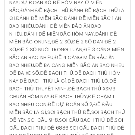
NAY
,
DỰ ĐOÁN SỐ ĐỀ HÔM NAY Ơ MIỀN
BẮC
,
ĐÁNH ĐỀ BẠCH THỦ
,
ĐÁNH ĐỀ BẠCH THỦ LÀ
GÌ
,
ĐÁNH ĐỀ MIỀN BẮC
,
ĐÁNH ĐỀ MIỀN BẮC 1 ĂN
BAO NHIÊU
,
ĐÁNH ĐỀ MIỀN BẮC ĂN BAO
NHIÊU
,
ĐÁNH ĐỀ MIỀN BẮC HÔM NAY
,
ĐÁNH ĐỀ
MIỀN BẮC ONLINE
,
ĐỀ 2 SỐ
,
ĐỀ 2 SỐ DAN ĐỀ 2
SỐ
,
ĐỀ 2 SỐ NUÔI TRONG TUẦN
,
ĐỀ 3 CÀNG MIỀN
BẮC AN BAO NHIÊU
,
ĐỀ 4 CÀNG MIỀN BẮC ĂN
BAO NHIÊU
,
ĐỀ BA CÀNG MIỀN BẮC ĂN BAO NHIÊU
ĐỀ BA XE SỐ
,
ĐỀ BẠCH THỦ
,
ĐỀ BẠCH THỦ HÔM
NAY
,
ĐỀ BẠCH THỦ LÀ GÌ
,
ĐỀ BẠCH THỦ LÔ
,
ĐỀ
BẠCH THỦ THUYẾT MINH
,
ĐỀ BẠCH THỦ XSMB
CHUẨN HÔM NAY
,
ĐỀ BẠCH THỦY
,
ĐỀ CHẠM 1
BAO NHIÊU CON
,
ĐỀ DỰ ĐOÁN SỐ 2
,
ĐỀ ĐẦU
MIỀN BẮC LÀ GÌ
,
SOI BẠCH THỦ ĐỀ
,
SOI BẠCH THỦ
ĐỀ YÊN
,
SOI CẦU 9-8
,
SOI CẦU BẠCH THỦ ĐỀ
,
SOI
CẦU BẠCH THỦ ĐỀ 6886
,
SOI CẦU BẠCH THỦ ĐỀ