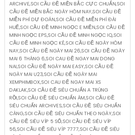
ARCHIVE
,
SOI CẦU ĐỀ MIỀN BẮC CỰC CHUẨN
,
SOI
CẦU ĐỀ MIỀN BẮC NGÀY HÔM NAY
,
SOI CẦU ĐỀ
MIỄN PHÍ DỰ ĐOÁN
,
SOI CẦU ĐỀ MIỄN PHÍ ĐÀI
HUẾ
,
SOI CẦU ĐỀ MINH NGỌC E MIỀN
,
SOI CẦU ĐỀ
MINH NGỌC EPS
,
SOI CẦU ĐỀ MINH NGỌC IQ
,
SOI
CẦU ĐỀ MINH NGỌC KÊ
,
SOI CẦU ĐỀ NGÀY HÔM
NAY
,
SOI CẦU ĐỀ NGÀY MAI 26
,
SOI CẦU ĐỀ NGÀY
MAI 6 THÁNG 6
,
SOI CAU ĐỀ NGAY MAI DONG
NAI
,
SOI CẦU ĐỀ NGÀY MAI EASY
,
SOI CẦU ĐỀ
NGÀY MAI U23
,
SOI CẦU ĐỀ NGÀY MAI
XEMPHIMBOX
,
SOI CAU ĐỀ NGAY MAI XS
DAKLAK
,
SOI CẦU ĐỀ SIÊU CHUẨN A TRÚNG
RỒI
,
SOI CẦU ĐỀ SIÊU CHUẨN ÂM
,
SOI CẦU ĐỀ
SIÊU CHUẨN ARCHIVES
,
SOI CẦU ĐỀ SIÊU CHUẨN
CÀNG
,
SOI CẦU ĐỀ SIÊU CHUẨN THEO NGÀY
,
SOI
CẦU ĐỀ SIÊU VÍP 5 SỐ
,
SOI CẦU ĐỀ SIÊU VÍP
56
,
SOI CẦU ĐỀ SIÊU VÍP 7777
,
SOI CẦU ĐỀ SIÊU