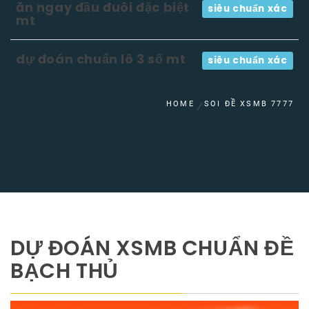
ăn ngay đầu đuôi đặc biệt
siêu chuẩn xác
mt
dự đoán chuẩn lô 3 số mt
siêu chuẩn xác
HOME
SOI ĐỀ XSMB 7777
DỰ ĐOÁN XSMB CHUẨN ĐỀ
BẠCH THỦ