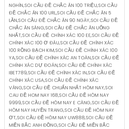
NGHÌN
,
SOI CẦU ĐỀ CHẮC ĂN 100 TRIỆU
,
SOI CẦU
ĐỀ CHẮC ĂN 100 URL
,
SOI CẦU ĐỀ CHẮC ĂN 5
LẦN
,
SOI CẦU ĐỀ CHẮC ĂN 90 NGÀY
,
SOI CẦU ĐỀ
CHẮC ĂN SÁNG
,
SOI CẦU ĐỀ CHẮC ĂN UỐNG
NHẤT
,
SOI CẦU ĐỀ CHÍNH XÁC 100 EE
,
SOI CẦU ĐỀ
CHÍNH XÁC 100 Ơ ĐÂU
,
SOI CẦU ĐỀ CHÍNH XÁC
100 RỒNG BẠCH KIM
,
SOI CẦU ĐỀ CHÍNH XÁC 100
YA
,
SOI CẦU ĐỀ CHÍNH XÁC AN TOÀN
,
SOI CẦU ĐỀ
CHÍNH XÁC DỰ ĐOÁN
,
SOI CẦU ĐỀ CHÍNH XÁC
IBET789
,
SOI CẦU ĐỀ CHÍNH XÁC IN
,
SOI CẦU ĐỀ
CHÍNH XÁC USA
,
SOI CẦU ĐỀ CHÍNH XÁC
VÀNG
,
SOI CẦU ĐỀ CHUẨN NHẤT HÔM NAY
,
SOI
CAU ĐỀ HOM NAY 168
,
SOI CẦU ĐỀ HÔM NAY
9999
,
SOI CẦU ĐỀ HÔM NAY E CÀNG
,
SOI CẦU ĐỀ
HÔM NAY HUYỀN TRANG
,
SOI CẦU ĐỀ HÔM NAY
ƠT
,
SOI CẦU ĐỀ HÔM NAY UW888
,
SOI CẦU ĐỀ
MIỀN BẮC ANH ĐỒNG
,
SOI CẦU ĐỀ MIỀN BẮC