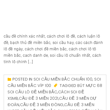
cầu đề chính xác nhất, cách chơi lô đề, cách luận lô
đề, bạch thủ đề miền bắc, soi cầu hay, các cách đánh
lô đề ngày, cách chơi đề miền bắc, cách chơi lô tô
miền bắc, cach danh de, soi cầu lô chuẩn nhất, cách
tính lô chính […]
POSTED IN
SOI CẦU MIỀN BẮC CHUẨN 100
,
SOI
CẦU MIỀN BẮC VÍP 100
TAGGED
BÚT MỰC 68
SOI CẦU LÔ ĐỀ MIỀN BẮC
,
CÁCH SOI ĐỀ
XSMB
,
CẦU ĐỀ 3 MIỀN 2021
,
CẦU ĐỀ 3 MIỀN DỰ
ĐOÁN
,
CẦU ĐỀ 3 MIỀN ĐÔNG
,
CẦU ĐỀ 3 MIỀN