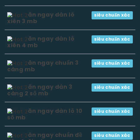
ăn ngay dàn lô
siêu chuẩn xác
xiên 3 mb
ăn ngay dàn lô
siêu chuẩn xác
xiên 4 mb
ăn ngay chuẩn 3
siêu chuẩn xác
càng mb
ăn ngay dàn 3
siêu chuẩn xác
càng 2 số mb
ăn ngay dàn lô 10
siêu chuẩn xác
số mb
ăn ngay chuẩn đề
siêu chuẩn xác