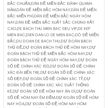
BẮC CHUẨN
,
DÀN ĐỀ MIỀN BẮC ĐÁNH QUANH
NĂM
,
DÀN ĐỀ MIỀN BẮC HÔM NAY
,
DÀN ĐỀ MIỀN
BẮC MIỄN PHÍ
,
DÀN ĐỀ MIỀN BẮC NGÀY HÔM
NAY
,
DÀN ĐỀ MIỀN BẮC XUẤT SẮC CHÚNG RẤT
CAO
,
DE BACH THU MIEN BAC SIEU VIP
,
DE KEP
MIEN BAC
,
DIEN DAN LO DE MIEN BAC
,
DÒ ĐỀ MIỀN
BẮC
,
DU DOAN DE BACH THU
,
DỰ ĐOÁN BẠCH
THỦ ĐỀ
,
DỰ ĐOÁN BẠCH THỦ ĐỀ HÔM NAY
,
DỰ
ĐOÁN BẠCH THỦ ĐỀ MIỀN BẮC HÔM NAY
,
DỰ
ĐOÁN BẠCH THỦ ĐỀ NGÀY HÔM NAY
,
DỰ ĐOÁN
SỐ ĐỀ CHÍNH XÁC 100
,
DỰ ĐOÁN SỐ ĐỀ CHÍNH
XÁC ĐÀI BẾN TRE
,
DỰ ĐOÁN SỐ ĐỀ CHÍNH XÁC
SỐ ĐẸP
,
DỰ ĐOÁN SỐ ĐỀ CHÍNH XÁC TỶ
,
DỰ
ĐOÁN SỐ ĐỀ CHÍNH XÁC XÁC SUẤT THỐNG
KÊ
,
DỰ ĐOÁN SỐ ĐỀ HÔM NAY ĂN GÌ
,
DỰ ĐOÁN
SỐ ĐỀ HÔM NAY ÊM ĐỀM
,
DỰ ĐOÁN SỐ ĐỀ HÔM
NAY HÒA
,
DỰ ĐOÁN SỐ ĐỀ HÔM NAY HÔM