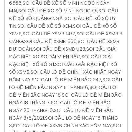
6666
,
SOI CẦU ĐỀ XỔ SỐ MINH NGỌC NGÀY
MAI
,
SOI CẦU ĐỀ XỔ SỐ MINH NGỌC ƠI
,
SOI CẦU
ĐỀ XỔ SỐ QUẢNG NGÃI
,
SOI CẦU ĐỀ XỔ SỐ UY
TÍN
,
SOI CẦU ĐỀ XỔ SỐ XEM
,
SOI CẦU ĐỀ XỔ SỐ
XSMB
,
SOI CẦU ĐỀ XSMB 14/7
,
SOI CẦU ĐỀ XSMB 3
CÀNG
,
SOI CẦU ĐỀ XSMB 666
,
SOI CẦU ĐỀ XSMB
DỰ ĐOÁN
,
SOI CẦU ĐỀ XSMB U23
,
SOI CẦU GIẢI
ĐẶC BIỆT XỔ SỐ DÀI MIỀN BẮC
,
SOI CẦU GIẢI
ĐẶC BIỆT XỔ SỐ GÌ
,
SOI CẦU GIẢI ĐẶC BIỆT XỔ
SỐ XSMB
,
SOI CẦU LÔ ĐỀ CHÍNH XÁC NHẤT NGÀY
HÔM NAY
,
SOI CẦU LÔ ĐỀ MIỀN BẮC 247
,
SOI CẦU
LÔ ĐỀ MIỀN BẮC NGÀY 11 THÁNG 6
,
SOI CẦU LÔ
ĐỀ MIỀN BẮC NGÀY 18
,
SOI CẦU LÔ ĐỀ MIỀN BẮC
NGÀY 18 THÁNG 7
,
SOI CẦU LÔ ĐỀ MIỀN BẮC
NGÀY 20 THÁNG 10
,
SOI CẦU LÔ ĐỀ MIỀN BẮC
NGÀY 3/8/2021
,
SOI CẦU LÔ ĐỀ NGÀY 18 THÁNG
3
,
SOI CẦU LÔ ĐỀ XSMB CHÍNH XÁC HÔM NAY
,
SOI