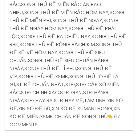
BẮC
,
SONG THỦ ĐỀ MIỀN BẮC ĂN BAO
NHIÊU
,
SONG THỦ ĐỀ MIỀN BẮC HÔM NAY
,
SONG
THỦ ĐỀ MIỄN PHÍ
,
SONG THỦ ĐỀ NGÀY
,
SONG
THỦ ĐỀ NGÀY HÔM NAY
,
SONG THỦ ĐỀ PHÁT
LỘC
,
SONG THỦ ĐỀ RA CHIỀU NAY
,
SONG THỦ ĐỀ
RBK
,
SONG THỦ ĐỀ RỒNG BẠCH KIM
,
SONG THỦ
ĐỀ SẼ VỀ HÔM NAY
,
SONG THỦ ĐỀ SIÊU
CHUẨN
,
SONG THỦ ĐỀ SIÊU CHUẨN HÀNG
NGÀY
,
SONG THỦ ĐỀ TỈ PHÚ
,
SONG THỦ ĐỀ
VÍP
,
SONG THỦ ĐỀ XSMB
,
SONG THỦ LÔ ĐỀ LÀ
GÌ
,
ST ĐỀ CHUẨN NHẤT
,
STĐ
,
STĐ CẶP SỐ MIỀN
BẮC
,
STĐ CHÍNH XÁC
,
STĐ GAN
,
STĐ HÀNG
NGÀY
,
STĐ HAY RA
,
STĐ HAY VỀ
,
TÂM LINH XIN SỐ
ĐỀ
,
XIN SỐ ĐỀ 50
,
XIN SỐ ĐỀ KUMANTHONG
,
XIN
SỐ ĐỀ MIỀN
,
XSMB CHUẨN ĐỀ SONG THỦ
97
COMMENTS