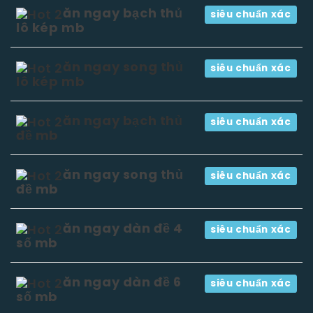
ăn ngay bạch thủ
siêu chuẩn xác
lô kép mb
ăn ngay song thủ
siêu chuẩn xác
lô kép mb
ăn ngay bạch thủ
siêu chuẩn xác
đề mb
ăn ngay song thủ
siêu chuẩn xác
đề mb
ăn ngay dàn đề 4
siêu chuẩn xác
số mb
ăn ngay dàn đề 6
siêu chuẩn xác
số mb