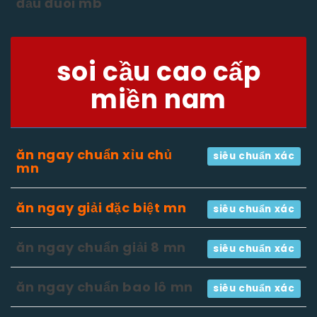
đầu đuôi mb
soi cầu cao cấp
miền nam
ăn ngay chuẩn xỉu chủ
siêu chuẩn xác
mn
ăn ngay giải đặc biệt mn
siêu chuẩn xác
ăn ngay chuẩn giải 8 mn
siêu chuẩn xác
ăn ngay chuẩn bao lô mn
siêu chuẩn xác