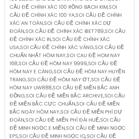
CẦU ĐỀ CHÍNH XÁC 100 RỒNG BẠCH KIM
,
SOI
CẦU ĐỀ CHÍNH XÁC 100 YA
,
SOI CẦU ĐỀ CHÍNH
XÁC AN TOÀN
,
SOI CẦU ĐỀ CHÍNH XÁC DỰ
ĐOÁN
,
SOI CẦU ĐỀ CHÍNH XÁC IBET789
,
SOI CẦU
ĐỀ CHÍNH XÁC IN
,
SOI CẦU ĐỀ CHÍNH XÁC
USA
,
SOI CẦU ĐỀ CHÍNH XÁC VÀNG
,
SOI CẦU ĐỀ
CHUẨN NHẤT HÔM NAY
,
SOI CAU ĐỀ HOM NAY
168
,
SOI CẦU ĐỀ HÔM NAY 9999
,
SOI CẦU ĐỀ
HÔM NAY E CÀNG
,
SOI CẦU ĐỀ HÔM NAY HUYỀN
TRANG
,
SOI CẦU ĐỀ HÔM NAY ƠT
,
SOI CẦU ĐỀ
HÔM NAY UW888
,
SOI CẦU ĐỀ MIỀN BẮC ANH
ĐỒNG
,
SOI CẦU ĐỀ MIỀN BẮC ARCHIVE
,
SOI CẦU
ĐỀ MIỀN BẮC CỰC CHUẨN
,
SOI CẦU ĐỀ MIỀN
BẮC NGÀY HÔM NAY
,
SOI CẦU ĐỀ MIỄN PHÍ DỰ
ĐOÁN
,
SOI CẦU ĐỀ MIỄN PHÍ ĐÀI HUẾ
,
SOI CẦU
ĐỀ MINH NGỌC E MIỀN
,
SOI CẦU ĐỀ MINH NGỌC
EPS
,
SOI CẦU ĐỀ MINH NGỌC IQ
,
SOI CẦU ĐỀ