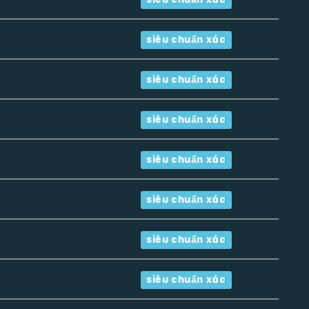
siêu chuẩn xác
siêu chuẩn xác
siêu chuẩn xác
siêu chuẩn xác
siêu chuẩn xác
siêu chuẩn xác
siêu chuẩn xác