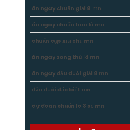
ăn ngay chuẩn giải 8 mn
ăn ngay chuẩn bao lô mn
chuẩn cặp xỉu chủ mn
ăn ngay song thủ lô mn
ăn ngay đầu đuôi giải 8 mn
đầu đuôi đặc biệt mn
dự đoán chuẩn lô 3 số mn