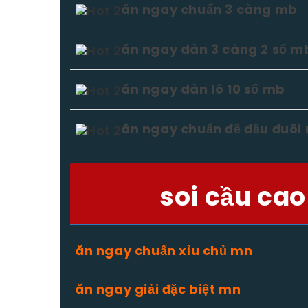
ăn ngay chuẩn 3 càng mb
ăn ngay dàn 3 càng 2 số m
ăn ngay dàn lô 10 số mb
ăn ngay chuẩn đề đầu đuôi
soi cầu ca
ăn ngay chuẩn xỉu chủ mn
ăn ngay giải đặc biệt mn