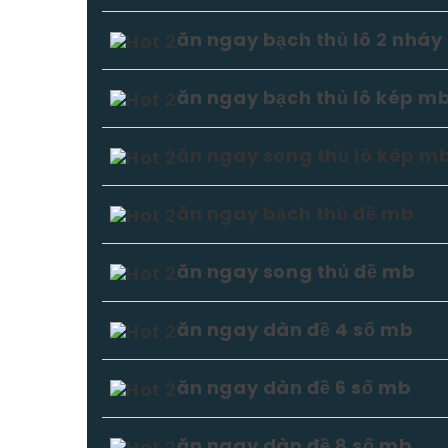
ăn ngay bạch thủ lô 2 nhá
ăn ngay bạch thủ lô kép m
ăn ngay song thủ lô kép m
ăn ngay bạch thủ đề mb
ăn ngay song thủ đề mb
ăn ngay dàn đề 4 số mb
ăn ngay dàn đề 6 số mb
ăn ngay dàn đề 8 số mb