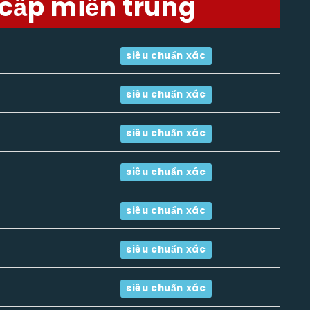
 cấp miền trung
siêu chuẩn xác
siêu chuẩn xác
siêu chuẩn xác
siêu chuẩn xác
siêu chuẩn xác
siêu chuẩn xác
siêu chuẩn xác