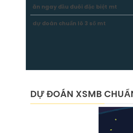
ăn ngay đầu đuôi đặc biệt mt
dự đoán chuẩn lô 3 số mt
DỰ ĐOÁN XSMB CHUẨ