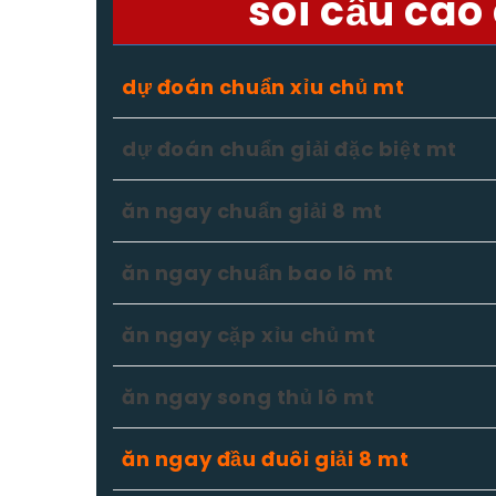
soi cầu cao
dự đoán chuẩn xỉu chủ mt
dự đoán chuẩn giải đặc biệt mt
ăn ngay chuẩn giải 8 mt
ăn ngay chuẩn bao lô mt
ăn ngay cặp xỉu chủ mt
ăn ngay song thủ lô mt
ăn ngay đầu đuôi giải 8 mt