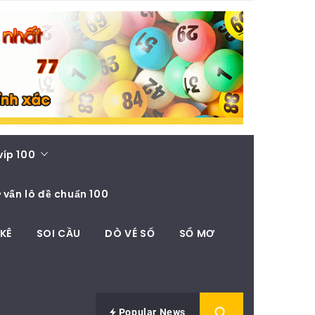
víp 100
 vấn lô đề chuẩn 100
KÊ
SOI CẦU
DÒ VÉ SỐ
SỔ MƠ
Popular News