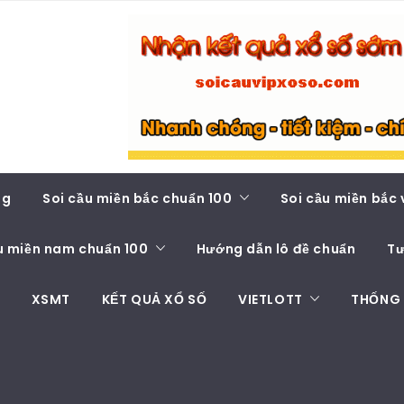
ng
Soi cầu miền bắc chuẩn 100
Soi cầu miền bắc 
u miền nam chuẩn 100
Hướng dẫn lô đề chuẩn
Tư
N
XSMT
KẾT QUẢ XỔ SỐ
VIETLOTT
THỐNG 