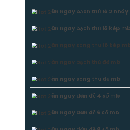
ăn ngay bạch thủ lô 2 nhá
ăn ngay bạch thủ lô kép m
ăn ngay song thủ lô kép m
ăn ngay bạch thủ đề mb
ăn ngay song thủ đề mb
ăn ngay dàn đề 4 số mb
ăn ngay dàn đề 6 số mb
ăn ngay dàn đề 8 số mb