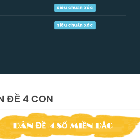
siêu chuẩn xác
siêu chuẩn xác
 ĐỀ 4 CON