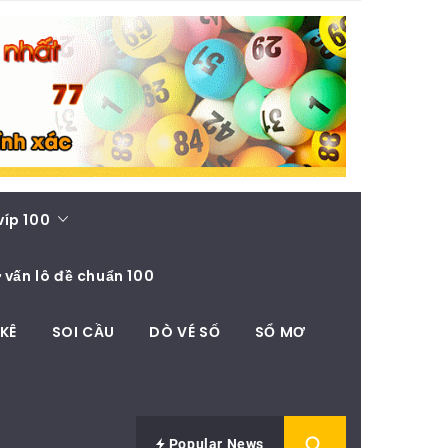
víp 100
 vấn lô đề chuẩn 100
KÊ
SOI CẦU
DÒ VÉ SỐ
SỔ MƠ
Popular News