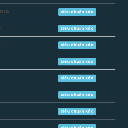
y mb
siêu chuẩn xác
b
siêu chuẩn xác
b
siêu chuẩn xác
siêu chuẩn xác
siêu chuẩn xác
siêu chuẩn xác
siêu chuẩn xác
siêu chuẩn xác