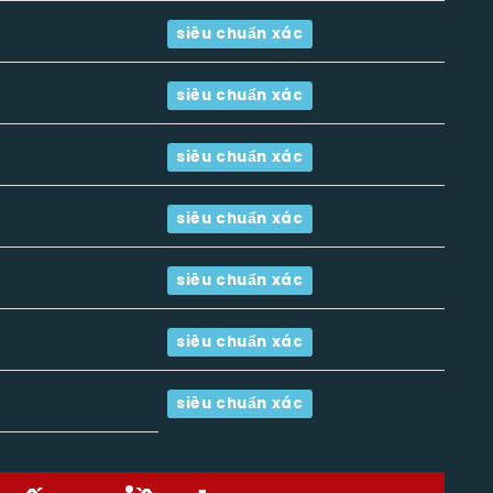
siêu chuẩn xác
siêu chuẩn xác
siêu chuẩn xác
siêu chuẩn xác
siêu chuẩn xác
siêu chuẩn xác
siêu chuẩn xác