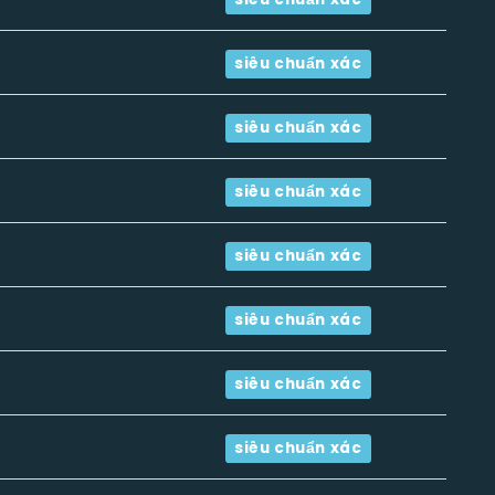
siêu chuẩn xác
siêu chuẩn xác
siêu chuẩn xác
siêu chuẩn xác
siêu chuẩn xác
siêu chuẩn xác
siêu chuẩn xác