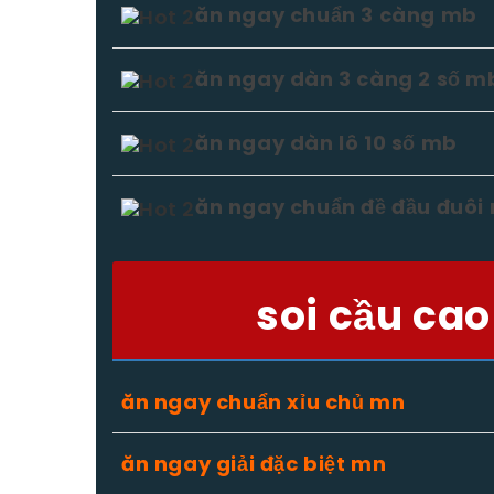
ăn ngay chuẩn 3 càng mb
ăn ngay dàn 3 càng 2 số m
ăn ngay dàn lô 10 số mb
ăn ngay chuẩn đề đầu đuôi
soi cầu ca
ăn ngay chuẩn xỉu chủ mn
ăn ngay giải đặc biệt mn