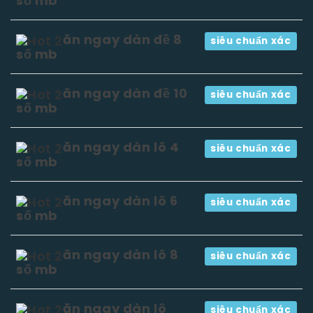
số mb
ăn ngay dàn đề 8
siêu chuẩn xác
số mb
ăn ngay dàn đề 10
siêu chuẩn xác
số mb
ăn ngay dàn lô 4
siêu chuẩn xác
số mb
ăn ngay dàn lô 6
siêu chuẩn xác
số mb
ăn ngay dàn lô 8
siêu chuẩn xác
số mb
ăn ngay dàn lô
siêu chuẩn xác