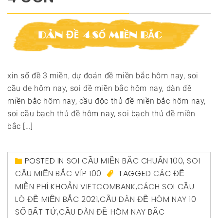
xin số đề 3 miền, dự đoán đề miền bắc hôm nay, soi
cầu de hôm nay, soi đề miền bắc hôm nay, dàn đề
miền bắc hôm nay, cầu độc thủ đề miền bắc hôm nay,
soi cầu bạch thủ đề hôm nay, soi bạch thủ đề miền
bắc […]
POSTED IN
SOI CẦU MIỀN BẮC CHUẨN 100
,
SOI
CẦU MIỀN BẮC VÍP 100
TAGGED
CÁC ĐỀ
MIỄN PHÍ KHOẢN VIETCOMBANK
,
CÁCH SOI CẦU
LÔ ĐỀ MIỀN BẮC 2021
,
CẦU DÀN ĐỀ HÔM NAY 10
SỐ BẤT TỬ
,
CẦU DÀN ĐỀ HÔM NAY BẮC