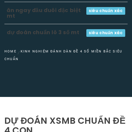
ăn ngay đầu đuôi đặc biệt
siêu chuẩn xác
mt
dự đoán chuẩn lô 3 số mt
siêu chuẩn xác
HOME
KINH NGHIỆM ĐÁNH DÀN ĐỀ 4 SỐ MIỀN BẮC SIÊU
CHUẨN
DỰ ĐOÁN XSMB CHUẨN ĐỀ
4 CON