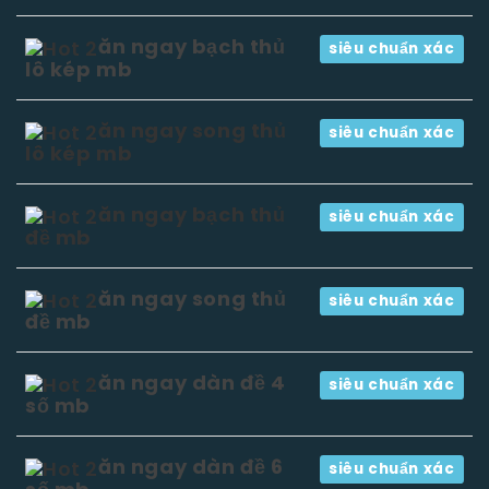
ăn ngay bạch thủ
siêu chuẩn xác
lô kép mb
ăn ngay song thủ
siêu chuẩn xác
lô kép mb
ăn ngay bạch thủ
siêu chuẩn xác
đề mb
ăn ngay song thủ
siêu chuẩn xác
đề mb
ăn ngay dàn đề 4
siêu chuẩn xác
số mb
ăn ngay dàn đề 6
siêu chuẩn xác