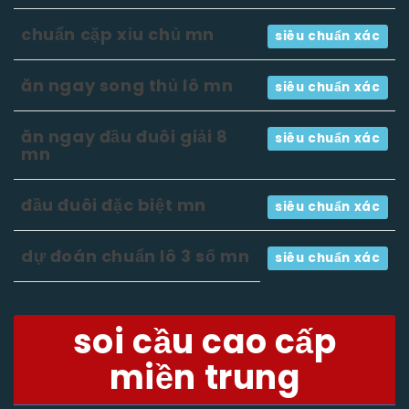
chuẩn cặp xỉu chủ mn
siêu chuẩn xác
ăn ngay song thủ lô mn
siêu chuẩn xác
ăn ngay đầu đuôi giải 8
siêu chuẩn xác
mn
đầu đuôi đặc biệt mn
siêu chuẩn xác
dự đoán chuẩn lô 3 số mn
siêu chuẩn xác
soi cầu cao cấp
miền trung