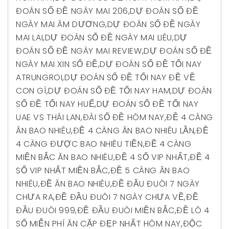
ĐOÁN SỐ ĐỀ NGÀY MAI 206
,
DỰ ĐOÁN SỐ ĐỀ
NGÀY MAI ÂM DƯƠNG
,
DỰ ĐOÁN SỐ ĐỀ NGÀY
MAI LAI
,
DỰ ĐOÁN SỐ ĐỀ NGÀY MAI LIÊU
,
DỰ
ĐOÁN SỐ ĐỀ NGÀY MAI REVIEW
,
DỰ ĐOÁN SỐ ĐỀ
NGÀY MAI XIN SỐ ĐỀ
,
DỰ ĐOÁN SỐ ĐỀ TỐI NAY
ATRUNGROI
,
DỰ ĐOÁN SỐ ĐỀ TỐI NAY ĐỀ VỀ
CON GÌ
,
DỰ ĐOÁN SỐ ĐỀ TỐI NAY HAM
,
DỰ ĐOÁN
SỐ ĐỀ TỐI NAY HUẾ
,
DỰ ĐOÁN SỐ ĐỀ TỐI NAY
UAE VS THÁI LAN
,
ĐÀI SỐ ĐỀ HÔM NAY
,
ĐỀ 4 CÀNG
ĂN BAO NHIÊU
,
ĐỀ 4 CÀNG ĂN BAO NHIÊU LẦN
,
ĐỀ
4 CÀNG ĐƯỢC BAO NHIÊU TIỀN
,
ĐỀ 4 CÀNG
MIỀN BẮC ĂN BAO NHIÊU
,
ĐỀ 4 SỐ VIP NHẤT
,
ĐỀ 4
SỐ VIP NHẤT MIỀN BẮC
,
ĐỀ 5 CÀNG ĂN BAO
NHIÊU
,
ĐỀ ĂN BAO NHIÊU
,
ĐỀ ĐẦU ĐUÔI 7 NGÀY
CHƯA RA
,
ĐỀ ĐẦU ĐUÔI 7 NGÀY CHƯA VỀ
,
ĐỀ
ĐẦU ĐUÔI 999
,
ĐỀ ĐẦU ĐUÔI MIỀN BẮC
,
ĐỀ LÔ 4
SỐ MIỄN PHÍ ĂN CẶP ĐẸP NHẤT HÔM NAY
,
ĐỘC