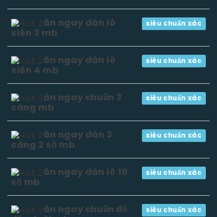
ăn ngay dàn lô
siêu chuẩn xác
xiên 3 mb
ăn ngay dàn lô
siêu chuẩn xác
xiên 4 mb
ăn ngay chuẩn 3
siêu chuẩn xác
càng mb
ăn ngay dàn 3
siêu chuẩn xác
càng 2 số mb
ăn ngay dàn lô 10
siêu chuẩn xác
số mb
ăn ngay chuẩn đề
siêu chuẩn xác