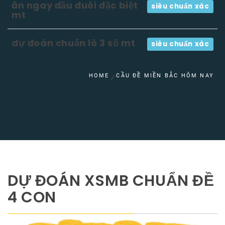
ăn ngay đầu đuôi đặc biệt
siêu chuẩn xác
mt
dự đoán chuẩn lô 3 số mt
siêu chuẩn xác
HOME
CẦU ĐỀ MIỀN BẮC HÔM NAY
DỰ ĐOÁN XSMB CHUẨN ĐỀ
4 CON