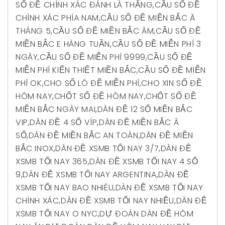
SỐ ĐỀ CHÍNH XÁC ĐÁNH LÀ THẮNG
,
CẦU SỐ ĐỀ
CHÍNH XÁC PHÍA NAM
,
CẦU SỐ ĐỀ MIỀN BẮC Ă
THÁNG 5
,
CẦU SỐ ĐỀ MIỀN BẮC ÂM
,
CẦU SỐ ĐỀ
MIỀN BẮC E HÀNG TUẦN
,
CẦU SỐ ĐỀ MIỄN PHÍ 3
NGÀY
,
CẦU SỐ ĐỀ MIỄN PHÍ 9999
,
CẦU SỐ ĐỀ
MIỄN PHÍ KIẾN THIẾT MIỀN BẮC
,
CẦU SỐ ĐỀ MIỄN
PHÍ OK
,
CHO SỐ LÔ ĐỀ MIỄN PHÍ
,
CHO XIN SỐ ĐỀ
HÔM NAY
,
CHỐT SỐ ĐỀ HÔM NAY
,
CHỐT SỐ ĐỀ
MIỀN BẮC NGÀY MAI
,
DÀN ĐỀ 12 SỐ MIỀN BẮC
VIP
,
DÀN ĐỀ 4 SỐ VÍP
,
DÀN ĐỀ MIỀN BẮC Â
SỐ
,
DÀN ĐỀ MIỀN BẮC AN TOÀN
,
DÀN ĐỀ MIỀN
BẮC INOX
,
DÀN ĐỀ XSMB TỐI NAY 3/7
,
DÀN ĐỀ
XSMB TỐI NAY 365
,
DÀN ĐỀ XSMB TỐI NAY 4 SỐ
9
,
DÀN ĐỀ XSMB TỐI NAY ARGENTINA
,
DÀN ĐỀ
XSMB TỐI NAY BAO NHIÊU
,
DÀN ĐỀ XSMB TỐI NAY
CHÍNH XÁC
,
DÀN ĐỀ XSMB TỐI NAY NHIỀU
,
DÀN ĐỀ
XSMB TỐI NAY O NYC
,
DỰ ĐOÁN DÀN ĐỀ HÔM