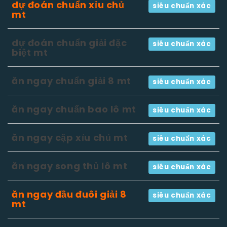
dự đoán chuẩn xỉu chủ
siêu chuẩn xác
mt
dự đoán chuẩn giải đặc
siêu chuẩn xác
biệt mt
ăn ngay chuẩn giải 8 mt
siêu chuẩn xác
ăn ngay chuẩn bao lô mt
siêu chuẩn xác
ăn ngay cặp xỉu chủ mt
siêu chuẩn xác
ăn ngay song thủ lô mt
siêu chuẩn xác
ăn ngay đầu đuôi giải 8
siêu chuẩn xác
mt