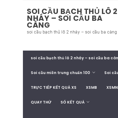
Skip
SOI CẦU BẠCH THỦ LÔ 2
to
NHÁY – SOI CẦU BA
content
CÀNG
soi cầu bạch thủ lô 2 nháy – soi cầu ba càng
soi cầu bạch thủ lô 2 nháy – soi cầu ba cà
Soi cầu miền trung chuẩn 100
Soi cầ
TRỰC TIẾP KẾT QUẢ XS
XSMB
XSM
QUAY THỬ
SỐ KẾT QUẢ