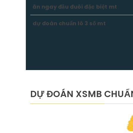
ăn ngay đầu đuôi đặc biệt mt
dự đoán chuẩn lô 3 số mt
DỰ ĐOÁN XSMB CHUẨN