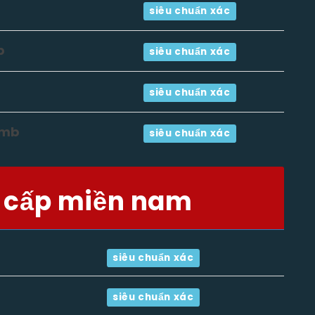
siêu chuẩn xác
b
siêu chuẩn xác
siêu chuẩn xác
 mb
siêu chuẩn xác
o cấp miền nam
siêu chuẩn xác
siêu chuẩn xác