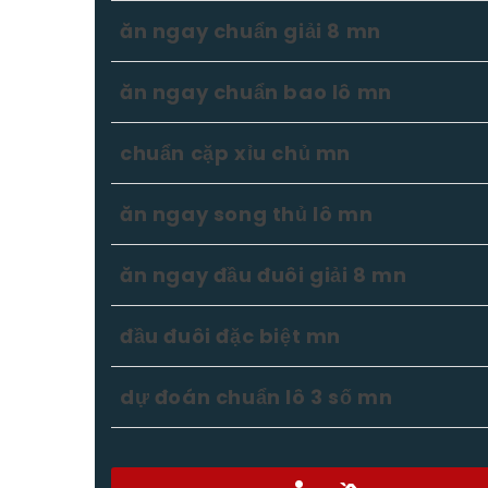
ăn ngay chuẩn giải 8 mn
ăn ngay chuẩn bao lô mn
chuẩn cặp xỉu chủ mn
ăn ngay song thủ lô mn
ăn ngay đầu đuôi giải 8 mn
đầu đuôi đặc biệt mn
dự đoán chuẩn lô 3 số mn