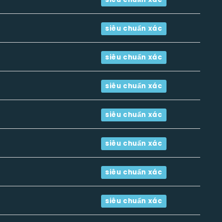
siêu chuẩn xác
siêu chuẩn xác
siêu chuẩn xác
siêu chuẩn xác
siêu chuẩn xác
siêu chuẩn xác
siêu chuẩn xác