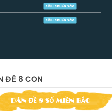
siêu chuẩn xác
siêu chuẩn xác
 ĐỀ 8 CON