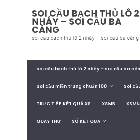
Skip
SOI CẦU BẠCH THỦ LÔ 2
to
NHÁY – SOI CẦU BA
content
CÀNG
soi cầu bạch thủ lô 2 nháy – soi cầu ba càng
soi cầu bạch thủ lô 2 nháy – soi cầu ba cà
Soi cầu miền trung chuẩn 100
Soi cầ
TRỰC TIẾP KẾT QUẢ XS
XSMB
XSM
QUAY THỬ
SỐ KẾT QUẢ