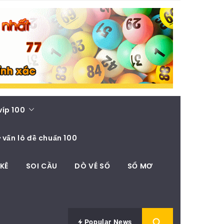
víp 100
 vấn lô đề chuẩn 100
KÊ
SOI CẦU
DÒ VÉ SỐ
SỔ MƠ
Popular News