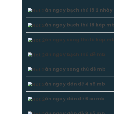
ăn ngay bạch thủ lô 2 nhá
ăn ngay bạch thủ lô kép m
ăn ngay song thủ lô kép m
ăn ngay bạch thủ đề mb
ăn ngay song thủ đề mb
ăn ngay dàn đề 4 số mb
ăn ngay dàn đề 6 số mb
ăn ngay dàn đề 8 số mb