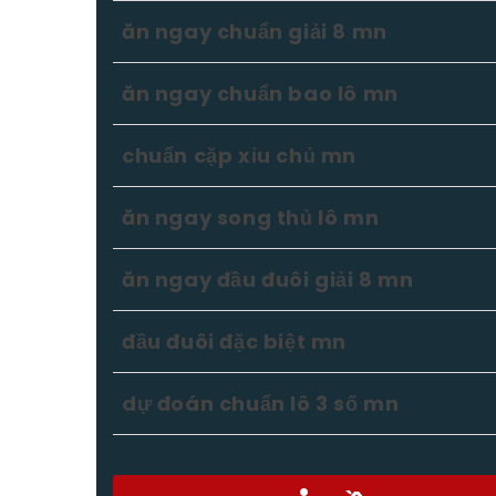
ăn ngay chuẩn giải 8 mn
ăn ngay chuẩn bao lô mn
chuẩn cặp xỉu chủ mn
ăn ngay song thủ lô mn
ăn ngay đầu đuôi giải 8 mn
đầu đuôi đặc biệt mn
dự đoán chuẩn lô 3 số mn