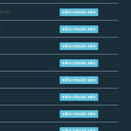
y mb
siêu chuẩn xác
b
siêu chuẩn xác
b
siêu chuẩn xác
siêu chuẩn xác
siêu chuẩn xác
siêu chuẩn xác
siêu chuẩn xác
siêu chuẩn xác