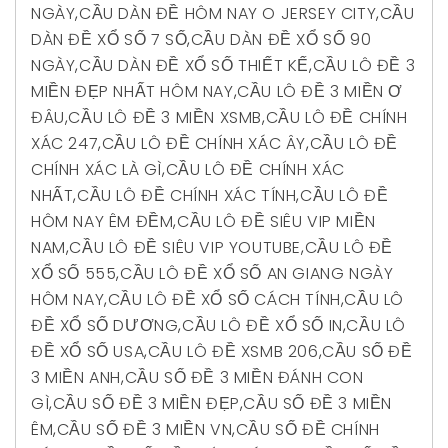
NGÀY
,
CẦU DÀN ĐỀ HÔM NAY O JERSEY CITY
,
CẦU
DÀN ĐỀ XỔ SỐ 7 SỐ
,
CẦU DÀN ĐỀ XỔ SỐ 90
NGÀY
,
CẦU DÀN ĐỀ XỔ SỐ THIẾT KẾ
,
CẦU LÔ ĐỀ 3
MIỀN ĐẸP NHẤT HÔM NAY
,
CẦU LÔ ĐỀ 3 MIỀN Ơ
ĐÂU
,
CẦU LÔ ĐỀ 3 MIỀN XSMB
,
CẦU LÔ ĐỀ CHÍNH
XÁC 247
,
CẦU LÔ ĐỀ CHÍNH XÁC ÂY
,
CẦU LÔ ĐỀ
CHÍNH XÁC LÀ GÌ
,
CẦU LÔ ĐỀ CHÍNH XÁC
NHẤT
,
CẦU LÔ ĐỀ CHÍNH XÁC TÍNH
,
CẦU LÔ ĐỀ
HÔM NAY ÊM ĐỀM
,
CẦU LÔ ĐỀ SIÊU VIP MIỀN
NAM
,
CẦU LÔ ĐỀ SIÊU VIP YOUTUBE
,
CẦU LÔ ĐỀ
XỔ SỐ 555
,
CẦU LÔ ĐỀ XỔ SỐ AN GIANG NGÀY
HÔM NAY
,
CẦU LÔ ĐỀ XỔ SỐ CÁCH TÍNH
,
CẦU LÔ
ĐỀ XỔ SỐ DƯƠNG
,
CẦU LÔ ĐỀ XỔ SỐ IN
,
CẦU LÔ
ĐỀ XỔ SỐ USA
,
CẦU LÔ ĐỀ XSMB 206
,
CẦU SỐ ĐỀ
3 MIỀN ANH
,
CẦU SỐ ĐỀ 3 MIỀN ĐÁNH CON
GÌ
,
CẦU SỐ ĐỀ 3 MIỀN ĐẸP
,
CẦU SỐ ĐỀ 3 MIỀN
ÊM
,
CẦU SỐ ĐỀ 3 MIỀN VN
,
CẦU SỐ ĐỀ CHÍNH