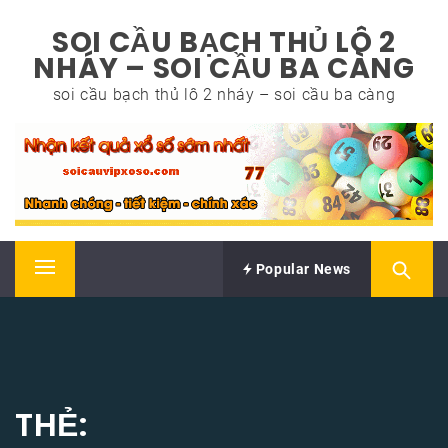
Skip
SOI CẦU BẠCH THỦ LÔ 2
to
NHÁY – SOI CẦU BA CÀNG
content
soi cầu bạch thủ lô 2 nháy – soi cầu ba càng
Popular News
Primary
Menu
THẺ: