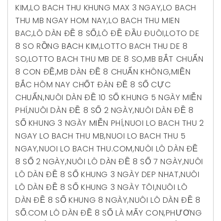
KIM
,
LO BACH THU KHUNG MAX 3 NGAY
,
LO BACH
THU MB NGAY HOM NAY
,
LO BACH THU MIEN
BAC
,
LÔ DÀN ĐỀ 8 SỐ
,
LÔ ĐỀ ĐẦU ĐUÔI
,
LOTO DE
8 SO RỒNG BẠCH KIM
,
LOTTO BACH THU DE 8
SO
,
LOTTO BACH THU MB DE 8 SO
,
MB BẮT CHUẨN
8 CON ĐỀ
,
MB DÀN ĐỀ 8 CHUẨN KHÔNG
,
MIỀN
BẮC HÔM NAY CHỐT ĐÀN ĐỀ 8 SỐ CỰC
CHUẨN
,
NUÔI DÀN ĐỀ 10 SỐ KHUNG 5 NGÀY MIỄN
PHÍ
,
NUÔI DÀN ĐỀ 8 SỐ 2 NGÀY
,
NUÔI DÀN ĐỀ 8
SỐ KHUNG 3 NGÀY MIỄN PHÍ
,
NUOI LO BACH THU 2
NGAY LO BACH THU MB
,
NUOI LO BACH THU 5
NGAY
,
NUOI LO BACH THU.COM
,
NUÔI LÔ DÀN ĐỀ
8 SỐ 2 NGÀY
,
NUÔI LÔ DÀN ĐỀ 8 SỐ 7 NGÀY
,
NUÔI
LÔ DÀN ĐỀ 8 SỐ KHUNG 3 NGÀY DEP NHAT
,
NUÔI
LÔ DÀN ĐỀ 8 SỐ KHUNG 3 NGÀY TÔI
,
NUÔI LÔ
DÀN ĐỀ 8 SỐ KHUNG 8 NGÀY
,
NUÔI LÔ DÀN ĐỀ 8
SỐ.COM LÔ DÀN ĐỀ 8 SỐ LÀ MẤY CON
,
PHƯƠNG