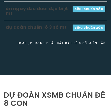
ăn ngay đầu đuôi đặc biệt
siêu chuẩn xác
mt
dự đoán chuẩn lô 3 số mt
siêu chuẩn xác
HOME
PHƯƠNG PHÁP BẮT DÀN ĐỀ 8 SỐ MIỀN BẮC
DỰ ĐOÁN XSMB CHUẨN ĐỀ
8 CON