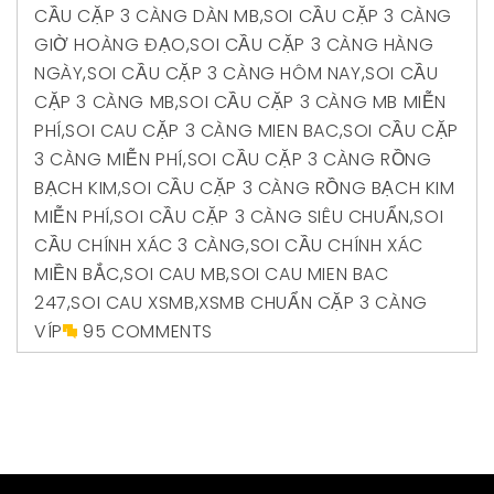
CẦU CẶP 3 CÀNG DÀN MB
,
SOI CẦU CẶP 3 CÀNG
GIỜ HOÀNG ĐẠO
,
SOI CẦU CẶP 3 CÀNG HÀNG
NGÀY
,
SOI CẦU CẶP 3 CÀNG HÔM NAY
,
SOI CẦU
CẶP 3 CÀNG MB
,
SOI CẦU CẶP 3 CÀNG MB MIỄN
PHÍ
,
SOI CAU CẶP 3 CÀNG MIEN BAC
,
SOI CẦU CẶP
3 CÀNG MIỄN PHÍ
,
SOI CẦU CẶP 3 CÀNG RỒNG
BẠCH KIM
,
SOI CẦU CẶP 3 CÀNG RỒNG BẠCH KIM
MIỄN PHÍ
,
SOI CẦU CẶP 3 CÀNG SIÊU CHUẨN
,
SOI
CẦU CHÍNH XÁC 3 CÀNG
,
SOI CẦU CHÍNH XÁC
MIỀN BẮC
,
SOI CAU MB
,
SOI CAU MIEN BAC
247
,
SOI CAU XSMB
,
XSMB CHUẨN CẶP 3 CÀNG
VÍP
95 COMMENTS