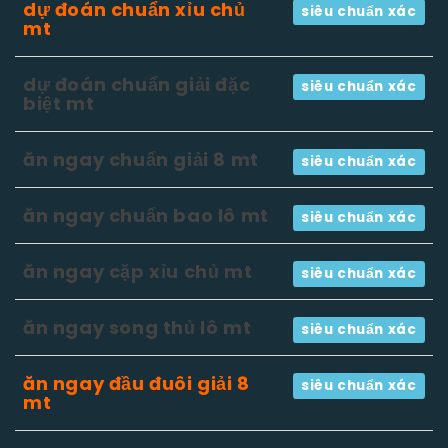
dự đoán chuẩn xỉu chủ
siêu chuẩn xác
mt
dự đoán chuẩn giải đặc
siêu chuẩn xác
biệt mt
ăn ngay chuẩn giải 8 mt
siêu chuẩn xác
ăn ngay chuẩn bao lô mt
siêu chuẩn xác
ăn ngay cặp xỉu chủ mt
siêu chuẩn xác
ăn ngay song thủ lô mt
siêu chuẩn xác
ăn ngay đầu đuôi giải 8
siêu chuẩn xác
mt