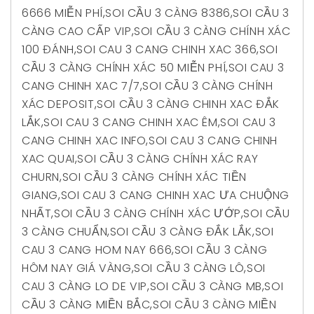
6666 MIỄN PHÍ
,
SOI CẦU 3 CÀNG 8386
,
SOI CẦU 3
CÀNG CAO CẤP VIP
,
SOI CẦU 3 CÀNG CHÍNH XÁC
100 ĐÁNH
,
SOI CAU 3 CANG CHINH XAC 366
,
SOI
CẦU 3 CÀNG CHÍNH XÁC 50 MIỄN PHÍ
,
SOI CAU 3
CANG CHINH XAC 7/7
,
SOI CẦU 3 CÀNG CHÍNH
XÁC DEPOSIT
,
SOI CẦU 3 CÀNG CHINH XAC ĐẮK
LẮK
,
SOI CAU 3 CANG CHINH XAC ÊM
,
SOI CAU 3
CANG CHINH XAC INFO
,
SOI CAU 3 CANG CHINH
XAC QUAI
,
SOI CẦU 3 CÀNG CHÍNH XÁC RAY
CHURN
,
SOI CẦU 3 CÀNG CHÍNH XÁC TIỀN
GIANG
,
SOI CAU 3 CANG CHINH XAC ƯA CHUỘNG
NHẤT
,
SOI CẦU 3 CÀNG CHÍNH XÁC ƯỚP
,
SOI CẦU
3 CÀNG CHUẨN
,
SOI CẦU 3 CÀNG ĐẮK LẮK
,
SOI
CAU 3 CANG HOM NAY 666
,
SOI CẦU 3 CÀNG
HÔM NAY GIÁ VÀNG
,
SOI CẦU 3 CÀNG LÔ
,
SOI
CAU 3 CÀNG LO DE VIP
,
SOI CẦU 3 CÀNG MB
,
SOI
CẦU 3 CÀNG MIỀN BẮC
,
SOI CẦU 3 CÀNG MIỀN