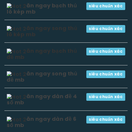
ăn ngay bạch thủ
siêu chuẩn xác
lô kép mb
ăn ngay song thủ
siêu chuẩn xác
lô kép mb
ăn ngay bạch thủ
siêu chuẩn xác
đề mb
ăn ngay song thủ
siêu chuẩn xác
đề mb
ăn ngay dàn đề 4
siêu chuẩn xác
số mb
ăn ngay dàn đề 6
siêu chuẩn xác
số mb