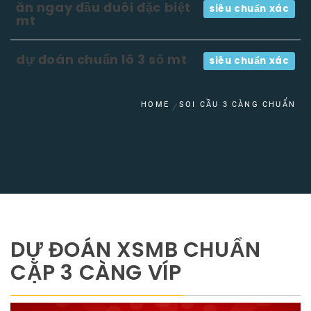
ăn ngay đầu đuôi đặc biệt
siêu chuẩn xác
mt
dự đoán chuẩn lô 3 số mt
siêu chuẩn xác
HOME
SOI CẦU 3 CÀNG CHUẨN
DỰ ĐOÁN XSMB CHUẨN
CẶP 3 CÀNG VÍP