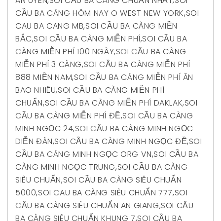
ĂN UYÊN
,
SOI CẦU BA CÀNG CHUẨN NHẤT
,
SOI
CẦU BA CÀNG HÔM NAY O WEST NEW YORK
,
SOI
CAU BA CANG MB
,
SOI CẦU BA CÀNG MIỀN
BẮC
,
SOI CẦU BA CÀNG MIỄN PHÍ
,
SOI CẦU BA
CÀNG MIỄN PHÍ 100 NGÀY
,
SOI CẦU BA CÀNG
MIỄN PHÍ 3 CÀNG
,
SOI CẦU BA CÀNG MIỄN PHÍ
888 MIỀN NAM
,
SOI CẦU BA CÀNG MIỄN PHÍ ĂN
BAO NHIÊU
,
SOI CẦU BA CÀNG MIỄN PHÍ
CHUẨN
,
SOI CẦU BA CÀNG MIỄN PHÍ DAKLAK
,
SOI
CẦU BA CÀNG MIỄN PHÍ ĐỀ
,
SOI CẦU BA CÀNG
MINH NGỌC 24
,
SOI CẦU BA CÀNG MINH NGỌC
DIỄN ĐÀN
,
SOI CẦU BA CÀNG MINH NGỌC ĐỀ
,
SOI
CẦU BA CÀNG MINH NGỌC ORG VN
,
SOI CẦU BA
CÀNG MINH NGỌC TRUNG
,
SOI CẦU BA CÀNG
SIÊU CHUẨN
,
SOI CẦU BA CÀNG SIÊU CHUẨN
5000
,
SOI CAU BA CÀNG SIÊU CHUẨN 777
,
SOI
CẦU BA CÀNG SIÊU CHUẨN AN GIANG
,
SOI CẦU
BA CÀNG SIÊU CHUẨN KHUNG 7
,
SOI CẦU BA