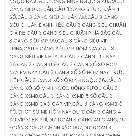
NGỌC ĐÀI
,
CẦU 3 CÀNG MINH NGỌC GIÀU
,
CẦU 3
CÀNG SIÊU CHUẨN
,
CẦU 3 CÀNG SIÊU CHUẨN 4
SỐ
,
CẦU 3 CÀNG SIÊU CHUẨN ÂM
,
CẦU 3 CÀNG
SIÊU CHUẨN DANH HIỆU
,
CẦU 3 CÀNG SIÊU CHUẨN
GIÁ RẺ
,
CẦU 3 CÀNG SIÊU CHUẨN PHÍA BẮC
,
CẦU
3 CÀNG SIÊU VIP 99
,
CẦU 3 CÀNG SIÊU VIP
ERINA
,
CẦU 3 CÀNG SIÊU VIP HÔM NAY
,
CẦU 3
CÀNG SIÊU VIP KHUSUS
,
CẦU 3 CÀNG TỐI NAY
66
,
CẦU 3 CÀNG U19
,
CẦU 3 CÀNG XỔ SỐ HÔM
NAY ÊM NAY
,
CẦU 3 CÀNG XỔ SỐ HÔM NAY TRỰC
TIẾP
,
CẦU 3 CÀNG XỔ SỐ MINH NGỌC 66
,
CẦU 3
CÀNG XỔ SỐ MINH NGỌC UỐNG RƯỢU
,
CẦU 3
CÀNG XSMB
,
CẦU 3 CÀNG XSMB 5 SỐ
,
CẦU 3
CÀNG XSMB CAO CẤP VIP
,
CẦU 3 CÀNG XSMB Ô
TÔ
,
CHỐT SỐ MB HÔM NAY
,
DỰ ĐOÁN 3 CÀNG 4
SỐ VIP MIỄN PHÍ
,
DỰ ĐOÁN 3 CÀNG AN GIANG
,
DỰ
ĐOÁN 3 CÀNG CHÍNH XÁC 007
,
DỰ ĐOÁN 3
CÀNG CHÍNH XÁC 56
,
DỰ ĐOÁN 3 CÀNG CHÍNH