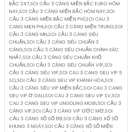
BẮC 247
,
SOI CẦU 3 CÀNG MIỀN BẮC EURO HÔM
NAY
,
SOI CẦU 3 CÀNG MIỀN BẮC HÔM NAY
,
SOI
CẦU 3 CÀNG MIỀN BẮC MIỄN PHÍ
,
SOI CAU 3
CANG MIEN PHI
,
SOI CẦU 3 CÀNG MIỀN TRUNG
,
SOI
CẦU 3 CÀNG MN
,
SOI CẦU 3 CÀNG SIÊU
CHUẨN
,
SOI CẦU 3 CÀNG SIÊU CHUẨN 3
CÀNG
,
SOI CẦU 3 CÀNG SIÊU CHUẨN CHÍNH XÁC
NHẤT
,
SOI CẦU 3 CÀNG SIÊU CHUẨN KHỔ
CHUẨN
,
SOI CẦU 3 CÀNG SIÊU CHUẨN VÍP
,
SOI
CẦU 3 CÀNG SIÊU VIP
,
SOI CAU 3 CANG SIEU VIP 5
SO
,
SOI CẦU 3 CÀNG SIEU VIP KHÁNH HÒA
,
SOI
CẦU 3 CÀNG SIÊU VIP MIỀN BẮC
,
SOI CAU 3 CANG
SIEU VIP Ơ DAU
,
SOI CAU 3 CANG SIEU VIP SV
,
SOI
CAU 3 CANG SIEU VIP UNGDUNG.MOBI
,
SOI CẦU 3
CÀNG VIP
,
SOI CẦU 3 CÀNG VIP ƯỚC MƠ
,
SOI
CẦU 3 CÀNG XỔ SỐ 88
,
SOI CẦU 3 CÀNG XỔ SỐ
KHUNG 3 NGÀY
,
SOI CẦU 3 CÀNG XỔ SỐ MIỀN