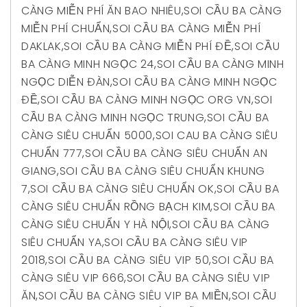
CÀNG MIỄN PHÍ ĂN BAO NHIÊU
,
SOI CẦU BA CÀNG
MIỄN PHÍ CHUẨN
,
SOI CẦU BA CÀNG MIỄN PHÍ
DAKLAK
,
SOI CẦU BA CÀNG MIỄN PHÍ ĐỀ
,
SOI CẦU
BA CÀNG MINH NGỌC 24
,
SOI CẦU BA CÀNG MINH
NGỌC DIỄN ĐÀN
,
SOI CẦU BA CÀNG MINH NGỌC
ĐỀ
,
SOI CẦU BA CÀNG MINH NGỌC ORG VN
,
SOI
CẦU BA CÀNG MINH NGỌC TRUNG
,
SOI CẦU BA
CÀNG SIÊU CHUẨN 5000
,
SOI CAU BA CÀNG SIÊU
CHUẨN 777
,
SOI CẦU BA CÀNG SIÊU CHUẨN AN
GIANG
,
SOI CẦU BA CÀNG SIÊU CHUẨN KHUNG
7
,
SOI CẦU BA CÀNG SIÊU CHUẨN OK
,
SOI CẦU BA
CÀNG SIÊU CHUẨN RỒNG BẠCH KIM
,
SOI CẦU BA
CÀNG SIÊU CHUẨN Y HÀ NỘI
,
SOI CẦU BA CÀNG
SIÊU CHUẨN YA
,
SOI CẦU BA CÀNG SIÊU VIP
2018
,
SOI CẦU BA CÀNG SIÊU VIP 50
,
SOI CẦU BA
CÀNG SIÊU VIP 666
,
SOI CẦU BA CÀNG SIÊU VIP
ĂN
,
SOI CẦU BA CÀNG SIÊU VIP BA MIỀN
,
SOI CẦU