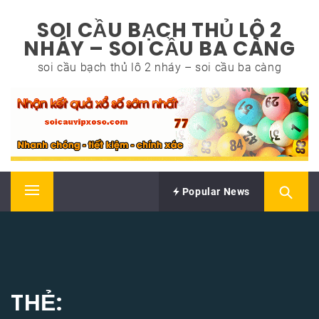
Skip
SOI CẦU BẠCH THỦ LÔ 2
to
NHÁY – SOI CẦU BA CÀNG
content
soi cầu bạch thủ lô 2 nháy – soi cầu ba càng
Popular News
Primary
Menu
THẺ: