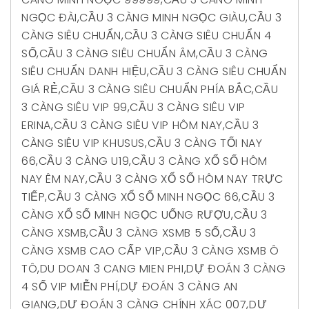
NGỌC ĐÀI
,
CẦU 3 CÀNG MINH NGỌC GIÀU
,
CẦU 3
CÀNG SIÊU CHUẨN
,
CẦU 3 CÀNG SIÊU CHUẨN 4
SỐ
,
CẦU 3 CÀNG SIÊU CHUẨN ÂM
,
CẦU 3 CÀNG
SIÊU CHUẨN DANH HIỆU
,
CẦU 3 CÀNG SIÊU CHUẨN
GIÁ RẺ
,
CẦU 3 CÀNG SIÊU CHUẨN PHÍA BẮC
,
CẦU
3 CÀNG SIÊU VIP 99
,
CẦU 3 CÀNG SIÊU VIP
ERINA
,
CẦU 3 CÀNG SIÊU VIP HÔM NAY
,
CẦU 3
CÀNG SIÊU VIP KHUSUS
,
CẦU 3 CÀNG TỐI NAY
66
,
CẦU 3 CÀNG U19
,
CẦU 3 CÀNG XỔ SỐ HÔM
NAY ÊM NAY
,
CẦU 3 CÀNG XỔ SỐ HÔM NAY TRỰC
TIẾP
,
CẦU 3 CÀNG XỔ SỐ MINH NGỌC 66
,
CẦU 3
CÀNG XỔ SỐ MINH NGỌC UỐNG RƯỢU
,
CẦU 3
CÀNG XSMB
,
CẦU 3 CÀNG XSMB 5 SỐ
,
CẦU 3
CÀNG XSMB CAO CẤP VIP
,
CẦU 3 CÀNG XSMB Ô
TÔ
,
DU DOAN 3 CANG MIEN PHI
,
DỰ ĐOÁN 3 CÀNG
4 SỐ VIP MIỄN PHÍ
,
DỰ ĐOÁN 3 CÀNG AN
GIANG
,
DỰ ĐOÁN 3 CÀNG CHÍNH XÁC 007
,
DỰ