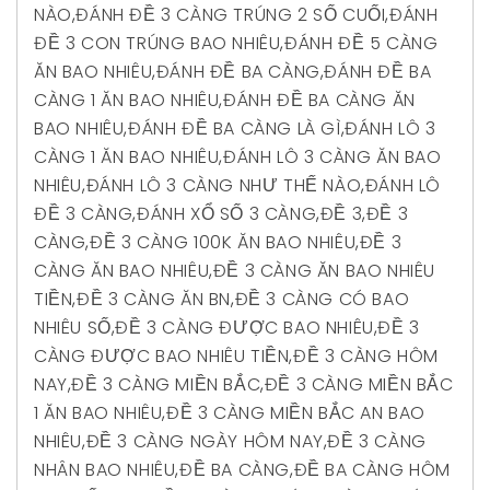
NÀO
,
ĐÁNH ĐỀ 3 CÀNG TRÚNG 2 SỐ CUỐI
,
ĐÁNH
ĐỀ 3 CON TRÚNG BAO NHIÊU
,
ĐÁNH ĐỀ 5 CÀNG
ĂN BAO NHIÊU
,
ĐÁNH ĐỀ BA CÀNG
,
ĐÁNH ĐỀ BA
CÀNG 1 ĂN BAO NHIÊU
,
ĐÁNH ĐỀ BA CÀNG ĂN
BAO NHIÊU
,
ĐÁNH ĐỀ BA CÀNG LÀ GÌ
,
ĐÁNH LÔ 3
CÀNG 1 ĂN BAO NHIÊU
,
ĐÁNH LÔ 3 CÀNG ĂN BAO
NHIÊU
,
ĐÁNH LÔ 3 CÀNG NHƯ THẾ NÀO
,
ĐÁNH LÔ
ĐỀ 3 CÀNG
,
ĐÁNH XỔ SỐ 3 CÀNG
,
ĐỀ 3
,
ĐỀ 3
CÀNG
,
ĐỀ 3 CÀNG 100K ĂN BAO NHIÊU
,
ĐỀ 3
CÀNG ĂN BAO NHIÊU
,
ĐỀ 3 CÀNG ĂN BAO NHIÊU
TIỀN
,
ĐỀ 3 CÀNG ĂN BN
,
ĐỀ 3 CÀNG CÓ BAO
NHIÊU SỐ
,
ĐỀ 3 CÀNG ĐƯỢC BAO NHIÊU
,
ĐỀ 3
CÀNG ĐƯỢC BAO NHIÊU TIỀN
,
ĐỀ 3 CÀNG HÔM
NAY
,
ĐỀ 3 CÀNG MIỀN BẮC
,
ĐỀ 3 CÀNG MIỀN BẮC
1 ĂN BAO NHIÊU
,
ĐỀ 3 CÀNG MIỀN BẮC AN BAO
NHIÊU
,
ĐỀ 3 CÀNG NGÀY HÔM NAY
,
ĐỀ 3 CÀNG
NHÂN BAO NHIÊU
,
ĐỀ BA CÀNG
,
ĐỀ BA CÀNG HÔM