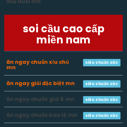
đầu đuôi mb
soi cầu cao cấp
miền nam
ăn ngay chuẩn xỉu chủ
siêu chuẩn xác
mn
ăn ngay giải đặc biệt mn
siêu chuẩn xác
ăn ngay chuẩn giải 8 mn
siêu chuẩn xác
ăn ngay chuẩn bao lô mn
siêu chuẩn xác