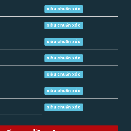
siêu chuẩn xác
siêu chuẩn xác
siêu chuẩn xác
siêu chuẩn xác
siêu chuẩn xác
siêu chuẩn xác
siêu chuẩn xác