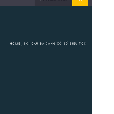
HOME
SOI CẦU BA CÀNG XỔ SỐ SIÊU TỐC