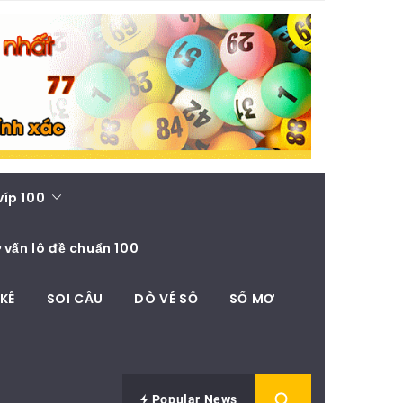
víp 100
 vấn lô đề chuẩn 100
KÊ
SOI CẦU
DÒ VÉ SỐ
SỔ MƠ
Popular News