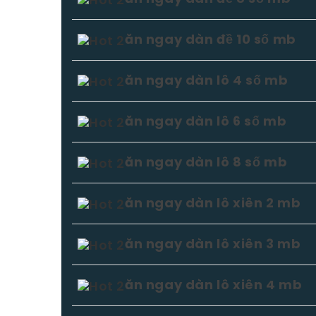
ăn ngay dàn đề 10 số mb
ăn ngay dàn lô 4 số mb
ăn ngay dàn lô 6 số mb
ăn ngay dàn lô 8 số mb
ăn ngay dàn lô xiên 2 mb
ăn ngay dàn lô xiên 3 mb
ăn ngay dàn lô xiên 4 mb