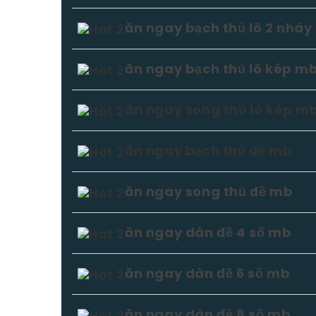
ăn ngay bạch thủ lô 2 nhá
ăn ngay bạch thủ lô kép m
ăn ngay song thủ lô kép m
ăn ngay bạch thủ đề mb
ăn ngay song thủ đề mb
ăn ngay dàn đề 4 số mb
ăn ngay dàn đề 6 số mb
ăn ngay dàn đề 8 số mb