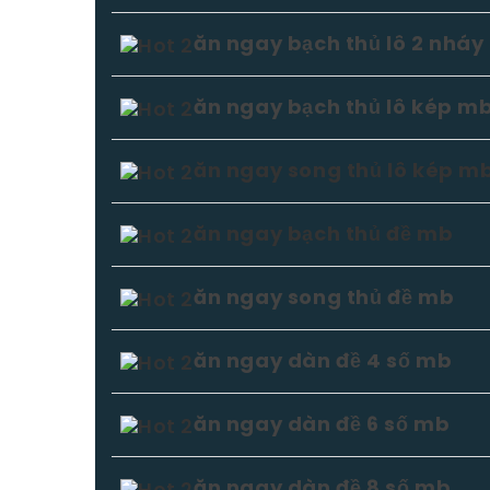
ăn ngay bạch thủ lô 2 nhá
ăn ngay bạch thủ lô kép m
ăn ngay song thủ lô kép m
ăn ngay bạch thủ đề mb
ăn ngay song thủ đề mb
ăn ngay dàn đề 4 số mb
ăn ngay dàn đề 6 số mb
ăn ngay dàn đề 8 số mb