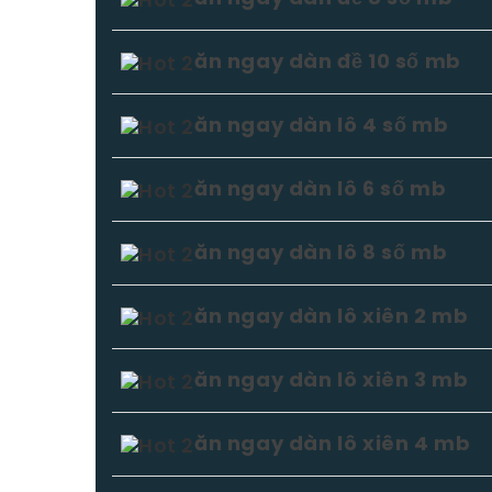
ăn ngay dàn đề 10 số mb
ăn ngay dàn lô 4 số mb
ăn ngay dàn lô 6 số mb
ăn ngay dàn lô 8 số mb
ăn ngay dàn lô xiên 2 mb
ăn ngay dàn lô xiên 3 mb
ăn ngay dàn lô xiên 4 mb