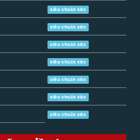
siêu chuẩn xác
siêu chuẩn xác
siêu chuẩn xác
siêu chuẩn xác
siêu chuẩn xác
siêu chuẩn xác
siêu chuẩn xác