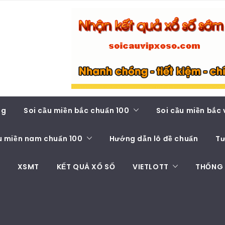
ng
Soi cầu miền bắc chuẩn 100
Soi cầu miền bắc 
u miền nam chuẩn 100
Hướng dẫn lô đề chuẩn
Tư
N
XSMT
KẾT QUẢ XỔ SỐ
VIETLOTT
THỐNG 