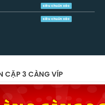
siêu chuẩn xác
siêu chuẩn xác
 CẶP 3 CÀNG VÍP