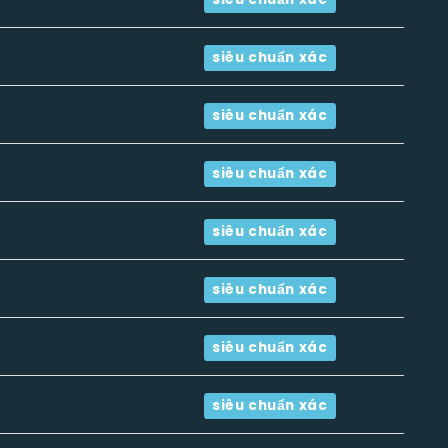
siêu chuẩn xác
siêu chuẩn xác
siêu chuẩn xác
siêu chuẩn xác
siêu chuẩn xác
siêu chuẩn xác
siêu chuẩn xác