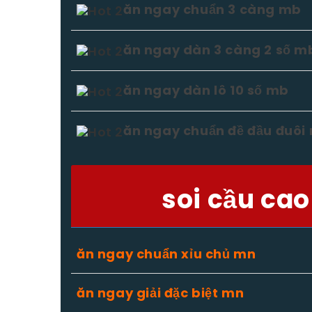
ăn ngay chuẩn 3 càng mb
ăn ngay dàn 3 càng 2 số m
ăn ngay dàn lô 10 số mb
ăn ngay chuẩn đề đầu đuôi
soi cầu ca
ăn ngay chuẩn xỉu chủ mn
ăn ngay giải đặc biệt mn