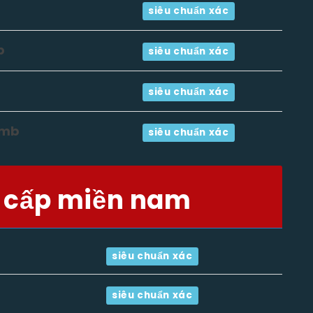
siêu chuẩn xác
b
siêu chuẩn xác
siêu chuẩn xác
 mb
siêu chuẩn xác
o cấp miền nam
siêu chuẩn xác
siêu chuẩn xác