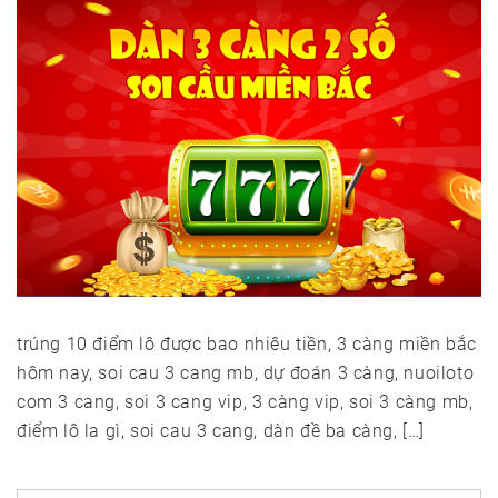
trúng 10 điểm lô được bao nhiêu tiền, 3 càng miền bắc
hôm nay, soi cau 3 cang mb, dự đoán 3 càng, nuoiloto
com 3 cang, soi 3 cang vip, 3 càng vip, soi 3 càng mb,
điểm lô la gì, soi cau 3 cang, dàn đề ba càng, […]