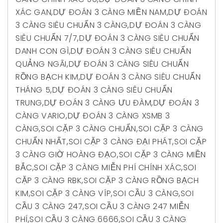
XÁC GAN
,
DỰ ĐOÁN 3 CÀNG MIỀN NAM
,
DỰ ĐOÁN
3 CÀNG SIÊU CHUẨN 3 CÀNG
,
DỰ ĐOÁN 3 CÀNG
SIÊU CHUẨN 7/7
,
DỰ ĐOÁN 3 CÀNG SIÊU CHUẨN
DANH CON GÌ
,
DỰ ĐOÁN 3 CÀNG SIÊU CHUẨN
QUẢNG NGÃI
,
DỰ ĐOÁN 3 CÀNG SIÊU CHUẨN
RỒNG BẠCH KIM
,
DỰ ĐOÁN 3 CÀNG SIÊU CHUẨN
THÁNG 5
,
DỰ ĐOÁN 3 CÀNG SIÊU CHUẨN
TRUNG
,
DỰ ĐOÁN 3 CÀNG ƯU ĐÀM
,
DỰ ĐOÁN 3
CÀNG VARIO
,
DỰ ĐOÁN 3 CÀNG XSMB 3
CÀNG
,
SOI CẶP 3 CÀNG CHUẨN
,
SOI CẶP 3 CÀNG
CHUẨN NHẤT
,
SOI CẶP 3 CÀNG ĐẠI PHÁT
,
SOI CẶP
3 CÀNG GIỜ HOÀNG ĐẠO
,
SOI CẶP 3 CÀNG MIỀN
BẮC
,
SOI CẶP 3 CÀNG MIỄN PHÍ CHÍNH XÁC
,
SOI
CẶP 3 CÀNG RBK
,
SOI CẶP 3 CÀNG RỒNG BẠCH
KIM
,
SOI CẶP 3 CÀNG VÍP
,
SOI CẦU 3 CÀNG
,
SOI
CẦU 3 CÀNG 247
,
SOI CẦU 3 CÀNG 247 MIỄN
PHÍ
,
SOI CẦU 3 CÀNG 6666
,
SOI CẦU 3 CÀNG