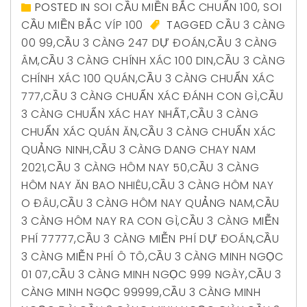
POSTED IN
SOI CẦU MIỀN BẮC CHUẨN 100
,
SOI
CẦU MIỀN BẮC VÍP 100
TAGGED
CẦU 3 CÀNG
00 99
,
CẦU 3 CÀNG 247 DỰ ĐOÁN
,
CẦU 3 CÀNG
ÂM
,
CẦU 3 CÀNG CHÍNH XÁC 100 DIN
,
CẦU 3 CÀNG
CHÍNH XÁC 100 QUÁN
,
CẦU 3 CÀNG CHUẨN XÁC
777
,
CẦU 3 CÀNG CHUẨN XÁC ĐÁNH CON GÌ
,
CẦU
3 CÀNG CHUẨN XÁC HAY NHẤT
,
CẦU 3 CÀNG
CHUẨN XÁC QUÁN ĂN
,
CẦU 3 CÀNG CHUẨN XÁC
QUẢNG NINH
,
CẦU 3 CÀNG DANG CHAY NAM
2021
,
CẦU 3 CÀNG HÔM NAY 50
,
CẦU 3 CÀNG
HÔM NAY ĂN BAO NHIÊU
,
CẦU 3 CÀNG HÔM NAY
O ĐÂU
,
CẦU 3 CÀNG HÔM NAY QUẢNG NAM
,
CẦU
3 CÀNG HÔM NAY RA CON GÌ
,
CẦU 3 CÀNG MIỄN
PHÍ 77777
,
CẦU 3 CÀNG MIỄN PHÍ DỰ ĐOÁN
,
CẦU
3 CÀNG MIỄN PHÍ Ô TÔ
,
CẦU 3 CÀNG MINH NGỌC
01 07
,
CẦU 3 CÀNG MINH NGỌC 999 NGÀY
,
CẦU 3
CÀNG MINH NGỌC 99999
,
CẦU 3 CÀNG MINH