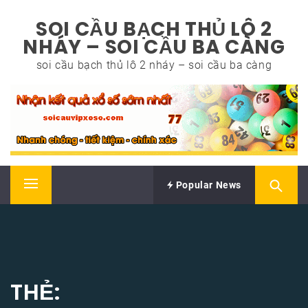
Skip
SOI CẦU BẠCH THỦ LÔ 2
to
NHÁY – SOI CẦU BA CÀNG
content
soi cầu bạch thủ lô 2 nháy – soi cầu ba càng
Popular News
Primary
Menu
THẺ: