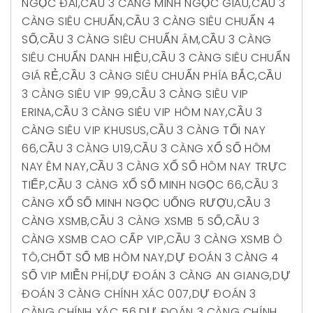
NGỌC ĐÀI
,
CẦU 3 CÀNG MINH NGỌC GIÀU
,
CẦU 3
CÀNG SIÊU CHUẨN
,
CẦU 3 CÀNG SIÊU CHUẨN 4
SỐ
,
CẦU 3 CÀNG SIÊU CHUẨN ÂM
,
CẦU 3 CÀNG
SIÊU CHUẨN DANH HIỆU
,
CẦU 3 CÀNG SIÊU CHUẨN
GIÁ RẺ
,
CẦU 3 CÀNG SIÊU CHUẨN PHÍA BẮC
,
CẦU
3 CÀNG SIÊU VIP 99
,
CẦU 3 CÀNG SIÊU VIP
ERINA
,
CẦU 3 CÀNG SIÊU VIP HÔM NAY
,
CẦU 3
CÀNG SIÊU VIP KHUSUS
,
CẦU 3 CÀNG TỐI NAY
66
,
CẦU 3 CÀNG U19
,
CẦU 3 CÀNG XỔ SỐ HÔM
NAY ÊM NAY
,
CẦU 3 CÀNG XỔ SỐ HÔM NAY TRỰC
TIẾP
,
CẦU 3 CÀNG XỔ SỐ MINH NGỌC 66
,
CẦU 3
CÀNG XỔ SỐ MINH NGỌC UỐNG RƯỢU
,
CẦU 3
CÀNG XSMB
,
CẦU 3 CÀNG XSMB 5 SỐ
,
CẦU 3
CÀNG XSMB CAO CẤP VIP
,
CẦU 3 CÀNG XSMB Ô
TÔ
,
CHỐT SỐ MB HÔM NAY
,
DỰ ĐOÁN 3 CÀNG 4
SỐ VIP MIỄN PHÍ
,
DỰ ĐOÁN 3 CÀNG AN GIANG
,
DỰ
ĐOÁN 3 CÀNG CHÍNH XÁC 007
,
DỰ ĐOÁN 3
CÀNG CHÍNH XÁC 56
,
DỰ ĐOÁN 3 CÀNG CHÍNH