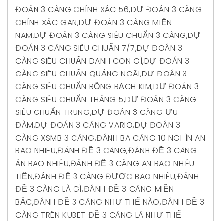
ĐOÁN 3 CÀNG CHÍNH XÁC 56
,
DỰ ĐOÁN 3 CÀNG
CHÍNH XÁC GAN
,
DỰ ĐOÁN 3 CÀNG MIỀN
NAM
,
DỰ ĐOÁN 3 CÀNG SIÊU CHUẨN 3 CÀNG
,
DỰ
ĐOÁN 3 CÀNG SIÊU CHUẨN 7/7
,
DỰ ĐOÁN 3
CÀNG SIÊU CHUẨN DANH CON GÌ
,
DỰ ĐOÁN 3
CÀNG SIÊU CHUẨN QUẢNG NGÃI
,
DỰ ĐOÁN 3
CÀNG SIÊU CHUẨN RỒNG BẠCH KIM
,
DỰ ĐOÁN 3
CÀNG SIÊU CHUẨN THÁNG 5
,
DỰ ĐOÁN 3 CÀNG
SIÊU CHUẨN TRUNG
,
DỰ ĐOÁN 3 CÀNG ƯU
ĐÀM
,
DỰ ĐOÁN 3 CÀNG VARIO
,
DỰ ĐOÁN 3
CÀNG XSMB 3 CÀNG
,
ĐÁNH BA CÀNG 10 NGHÌN AN
BAO NHIÊU
,
ĐÁNH ĐỀ 3 CÀNG
,
ĐÁNH ĐỀ 3 CÀNG
ĂN BAO NHIÊU
,
ĐÁNH ĐỀ 3 CÀNG AN BAO NHIÊU
TIỀN
,
ĐÁNH ĐỀ 3 CÀNG ĐƯỢC BAO NHIÊU
,
ĐÁNH
ĐỀ 3 CÀNG LÀ GÌ
,
ĐÁNH ĐỀ 3 CÀNG MIỀN
BẮC
,
ĐÁNH ĐỀ 3 CÀNG NHƯ THẾ NÀO
,
ĐÁNH ĐỀ 3
CÀNG TRÊN KUBET ĐỀ 3 CÀNG LÀ NHƯ THẾ