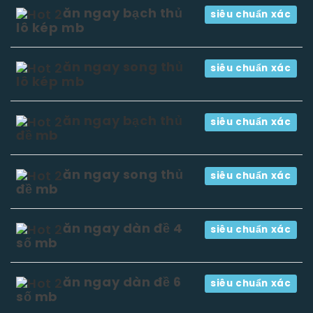
ăn ngay bạch thủ
siêu chuẩn xác
lô kép mb
ăn ngay song thủ
siêu chuẩn xác
lô kép mb
ăn ngay bạch thủ
siêu chuẩn xác
đề mb
ăn ngay song thủ
siêu chuẩn xác
đề mb
ăn ngay dàn đề 4
siêu chuẩn xác
số mb
ăn ngay dàn đề 6
siêu chuẩn xác
số mb