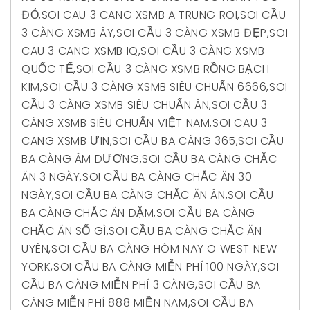
ĐỎ
,
SOI CAU 3 CANG XSMB A TRUNG ROI
,
SOI CẦU
3 CÀNG XSMB ÂY
,
SOI CẦU 3 CÀNG XSMB ĐẸP
,
SOI
CAU 3 CANG XSMB IQ
,
SOI CẦU 3 CÀNG XSMB
QUỐC TẾ
,
SOI CẦU 3 CÀNG XSMB RỒNG BẠCH
KIM
,
SOI CẦU 3 CÀNG XSMB SIÊU CHUẨN 6666
,
SOI
CẦU 3 CÀNG XSMB SIÊU CHUẨN ÂN
,
SOI CẦU 3
CÀNG XSMB SIÊU CHUẨN VIỆT NAM
,
SOI CAU 3
CANG XSMB ƯIN
,
SOI CẦU BA CÀNG 365
,
SOI CẦU
BA CÀNG ÂM DƯƠNG
,
SOI CẦU BA CÀNG CHẮC
ĂN 3 NGÀY
,
SOI CẦU BA CÀNG CHẮC ĂN 30
NGÀY
,
SOI CẦU BA CÀNG CHẮC ĂN ÂN
,
SOI CẦU
BA CÀNG CHẮC ĂN DẶM
,
SOI CẦU BA CÀNG
CHẮC ĂN SỐ GÌ
,
SOI CẦU BA CÀNG CHẮC ĂN
UYÊN
,
SOI CẦU BA CÀNG HÔM NAY O WEST NEW
YORK
,
SOI CẦU BA CÀNG MIỄN PHÍ 100 NGÀY
,
SOI
CẦU BA CÀNG MIỄN PHÍ 3 CÀNG
,
SOI CẦU BA
CÀNG MIỄN PHÍ 888 MIỀN NAM
,
SOI CẦU BA