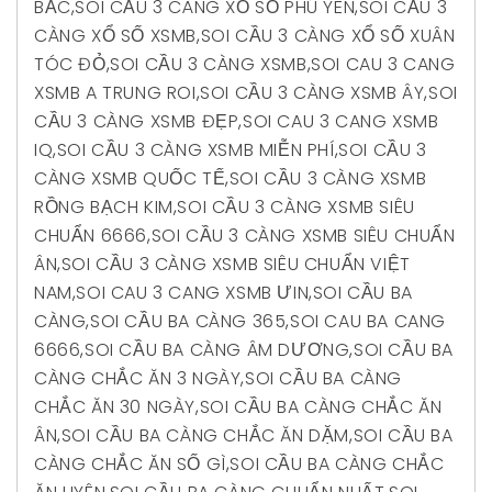
BẮC
,
SOI CẦU 3 CÀNG XỔ SỐ PHÚ YÊN
,
SOI CẦU 3
CÀNG XỔ SỐ XSMB
,
SOI CẦU 3 CÀNG XỔ SỐ XUÂN
TÓC ĐỎ
,
SOI CẦU 3 CÀNG XSMB
,
SOI CAU 3 CANG
XSMB A TRUNG ROI
,
SOI CẦU 3 CÀNG XSMB ÂY
,
SOI
CẦU 3 CÀNG XSMB ĐẸP
,
SOI CAU 3 CANG XSMB
IQ
,
SOI CẦU 3 CÀNG XSMB MIỄN PHÍ
,
SOI CẦU 3
CÀNG XSMB QUỐC TẾ
,
SOI CẦU 3 CÀNG XSMB
RỒNG BẠCH KIM
,
SOI CẦU 3 CÀNG XSMB SIÊU
CHUẨN 6666
,
SOI CẦU 3 CÀNG XSMB SIÊU CHUẨN
ÂN
,
SOI CẦU 3 CÀNG XSMB SIÊU CHUẨN VIỆT
NAM
,
SOI CAU 3 CANG XSMB ƯIN
,
SOI CẦU BA
CÀNG
,
SOI CẦU BA CÀNG 365
,
SOI CAU BA CANG
6666
,
SOI CẦU BA CÀNG ÂM DƯƠNG
,
SOI CẦU BA
CÀNG CHẮC ĂN 3 NGÀY
,
SOI CẦU BA CÀNG
CHẮC ĂN 30 NGÀY
,
SOI CẦU BA CÀNG CHẮC ĂN
ÂN
,
SOI CẦU BA CÀNG CHẮC ĂN DẶM
,
SOI CẦU BA
CÀNG CHẮC ĂN SỐ GÌ
,
SOI CẦU BA CÀNG CHẮC