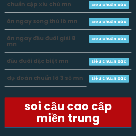
chuẩn cặp xỉu chủ mn
siêu chuẩn xác
ăn ngay song thủ lô mn
siêu chuẩn xác
ăn ngay đầu đuôi giải 8
siêu chuẩn xác
mn
đầu đuôi đặc biệt mn
siêu chuẩn xác
dự đoán chuẩn lô 3 số mn
siêu chuẩn xác
soi cầu cao cấp
miền trung