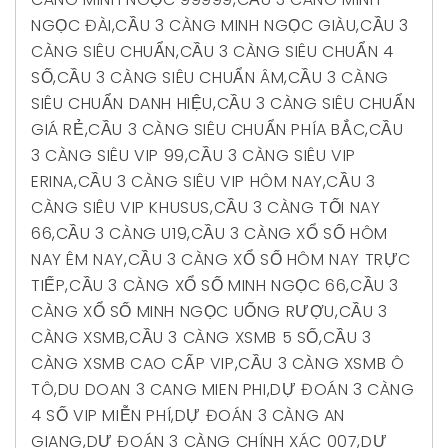
NGỌC ĐÀI
,
CẦU 3 CÀNG MINH NGỌC GIÀU
,
CẦU 3
CÀNG SIÊU CHUẨN
,
CẦU 3 CÀNG SIÊU CHUẨN 4
SỐ
,
CẦU 3 CÀNG SIÊU CHUẨN ÂM
,
CẦU 3 CÀNG
SIÊU CHUẨN DANH HIỆU
,
CẦU 3 CÀNG SIÊU CHUẨN
GIÁ RẺ
,
CẦU 3 CÀNG SIÊU CHUẨN PHÍA BẮC
,
CẦU
3 CÀNG SIÊU VIP 99
,
CẦU 3 CÀNG SIÊU VIP
ERINA
,
CẦU 3 CÀNG SIÊU VIP HÔM NAY
,
CẦU 3
CÀNG SIÊU VIP KHUSUS
,
CẦU 3 CÀNG TỐI NAY
66
,
CẦU 3 CÀNG U19
,
CẦU 3 CÀNG XỔ SỐ HÔM
NAY ÊM NAY
,
CẦU 3 CÀNG XỔ SỐ HÔM NAY TRỰC
TIẾP
,
CẦU 3 CÀNG XỔ SỐ MINH NGỌC 66
,
CẦU 3
CÀNG XỔ SỐ MINH NGỌC UỐNG RƯỢU
,
CẦU 3
CÀNG XSMB
,
CẦU 3 CÀNG XSMB 5 SỐ
,
CẦU 3
CÀNG XSMB CAO CẤP VIP
,
CẦU 3 CÀNG XSMB Ô
TÔ
,
DU DOAN 3 CANG MIEN PHI
,
DỰ ĐOÁN 3 CÀNG
4 SỐ VIP MIỄN PHÍ
,
DỰ ĐOÁN 3 CÀNG AN
GIANG
,
DỰ ĐOÁN 3 CÀNG CHÍNH XÁC 007
,
DỰ