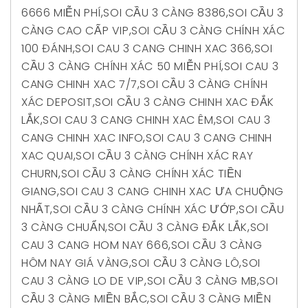
6666 MIỄN PHÍ
,
SOI CẦU 3 CÀNG 8386
,
SOI CẦU 3
CÀNG CAO CẤP VIP
,
SOI CẦU 3 CÀNG CHÍNH XÁC
100 ĐÁNH
,
SOI CAU 3 CANG CHINH XAC 366
,
SOI
CẦU 3 CÀNG CHÍNH XÁC 50 MIỄN PHÍ
,
SOI CAU 3
CANG CHINH XAC 7/7
,
SOI CẦU 3 CÀNG CHÍNH
XÁC DEPOSIT
,
SOI CẦU 3 CÀNG CHINH XAC ĐẮK
LẮK
,
SOI CAU 3 CANG CHINH XAC ÊM
,
SOI CAU 3
CANG CHINH XAC INFO
,
SOI CAU 3 CANG CHINH
XAC QUAI
,
SOI CẦU 3 CÀNG CHÍNH XÁC RAY
CHURN
,
SOI CẦU 3 CÀNG CHÍNH XÁC TIỀN
GIANG
,
SOI CAU 3 CANG CHINH XAC ƯA CHUỘNG
NHẤT
,
SOI CẦU 3 CÀNG CHÍNH XÁC ƯỚP
,
SOI CẦU
3 CÀNG CHUẨN
,
SOI CẦU 3 CÀNG ĐẮK LẮK
,
SOI
CAU 3 CANG HOM NAY 666
,
SOI CẦU 3 CÀNG
HÔM NAY GIÁ VÀNG
,
SOI CẦU 3 CÀNG LÔ
,
SOI
CAU 3 CÀNG LO DE VIP
,
SOI CẦU 3 CÀNG MB
,
SOI
CẦU 3 CÀNG MIỀN BẮC
,
SOI CẦU 3 CÀNG MIỀN