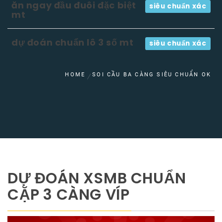
ăn ngay đầu đuôi đặc biệt
siêu chuẩn xác
mt
dự đoán chuẩn lô 3 số mt
siêu chuẩn xác
HOME
SOI CẦU BA CÀNG SIÊU CHUẨN OK
DỰ ĐOÁN XSMB CHUẨN
CẶP 3 CÀNG VÍP