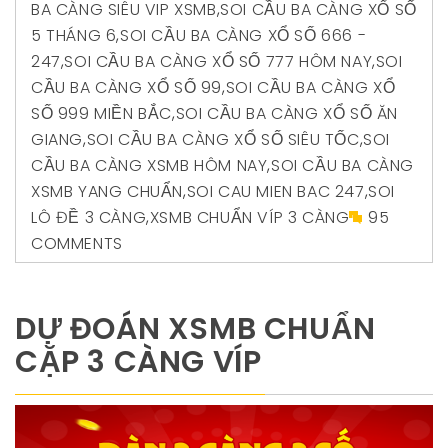
BA CÀNG SIÊU VIP XSMB
,
SOI CẦU BA CÀNG XỔ SỐ
5 THÁNG 6
,
SOI CẦU BA CÀNG XỔ SỐ 666 -
247
,
SOI CẦU BA CÀNG XỔ SỐ 777 HÔM NAY
,
SOI
CẦU BA CÀNG XỔ SỐ 99
,
SOI CẦU BA CÀNG XỔ
SỐ 999 MIỀN BẮC
,
SOI CẦU BA CÀNG XỔ SỐ ĂN
GIANG
,
SOI CẦU BA CÀNG XỔ SỐ SIÊU TỐC
,
SOI
CẦU BA CÀNG XSMB HÔM NAY
,
SOI CẦU BA CÀNG
XSMB YANG CHUẨN
,
SOI CAU MIEN BAC 247
,
SOI
LÔ ĐỀ 3 CÀNG
,
XSMB CHUẨN VÍP 3 CÀNG
95
COMMENTS
DỰ ĐOÁN XSMB CHUẨN
CẶP 3 CÀNG VÍP