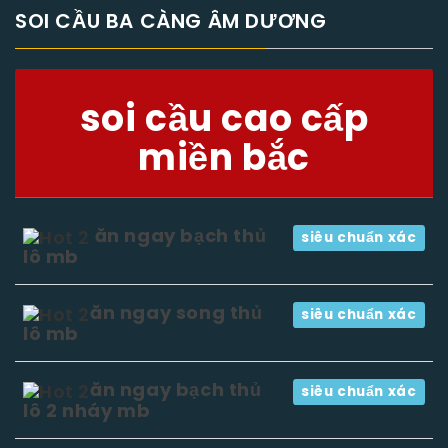
SOI CẦU BA CÀNG ÂM DƯƠNG
soi cầu cao cấp
miền bắc
ăn ngay bạch thủ
siêu chuẩn xác
lô mb
ăn ngay song thủ
siêu chuẩn xác
lô mb
ăn ngay bạch thủ
siêu chuẩn xác
lô 2 nháy mb