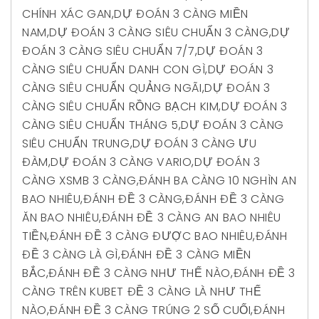
CHÍNH XÁC GAN
,
DỰ ĐOÁN 3 CÀNG MIỀN
NAM
,
DỰ ĐOÁN 3 CÀNG SIÊU CHUẨN 3 CÀNG
,
DỰ
ĐOÁN 3 CÀNG SIÊU CHUẨN 7/7
,
DỰ ĐOÁN 3
CÀNG SIÊU CHUẨN DANH CON GÌ
,
DỰ ĐOÁN 3
CÀNG SIÊU CHUẨN QUẢNG NGÃI
,
DỰ ĐOÁN 3
CÀNG SIÊU CHUẨN RỒNG BẠCH KIM
,
DỰ ĐOÁN 3
CÀNG SIÊU CHUẨN THÁNG 5
,
DỰ ĐOÁN 3 CÀNG
SIÊU CHUẨN TRUNG
,
DỰ ĐOÁN 3 CÀNG ƯU
ĐÀM
,
DỰ ĐOÁN 3 CÀNG VARIO
,
DỰ ĐOÁN 3
CÀNG XSMB 3 CÀNG
,
ĐÁNH BA CÀNG 10 NGHÌN AN
BAO NHIÊU
,
ĐÁNH ĐỀ 3 CÀNG
,
ĐÁNH ĐỀ 3 CÀNG
ĂN BAO NHIÊU
,
ĐÁNH ĐỀ 3 CÀNG AN BAO NHIÊU
TIỀN
,
ĐÁNH ĐỀ 3 CÀNG ĐƯỢC BAO NHIÊU
,
ĐÁNH
ĐỀ 3 CÀNG LÀ GÌ
,
ĐÁNH ĐỀ 3 CÀNG MIỀN
BẮC
,
ĐÁNH ĐỀ 3 CÀNG NHƯ THẾ NÀO
,
ĐÁNH ĐỀ 3
CÀNG TRÊN KUBET ĐỀ 3 CÀNG LÀ NHƯ THẾ
NÀO
,
ĐÁNH ĐỀ 3 CÀNG TRÚNG 2 SỐ CUỐI
,
ĐÁNH