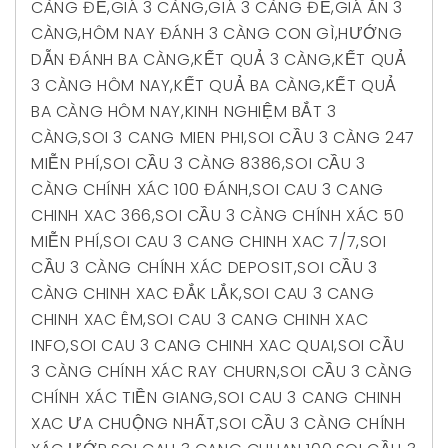
CÀNG ĐỀ
,
GIÁ 3 CÀNG
,
GIÁ 3 CÀNG ĐỀ
,
GIÁ ĂN 3
CÀNG
,
HÔM NAY ĐÁNH 3 CÀNG CON GÌ
,
HƯỚNG
DẪN ĐÁNH BA CÀNG
,
KẾT QUẢ 3 CÀNG
,
KẾT QUẢ
3 CÀNG HÔM NAY
,
KẾT QUẢ BA CÀNG
,
KẾT QUẢ
BA CÀNG HÔM NAY
,
KINH NGHIỆM BẮT 3
CÀNG
,
SOI 3 CANG MIEN PHI
,
SOI CẦU 3 CÀNG 247
MIỄN PHÍ
,
SOI CẦU 3 CÀNG 8386
,
SOI CẦU 3
CÀNG CHÍNH XÁC 100 ĐÁNH
,
SOI CAU 3 CANG
CHINH XAC 366
,
SOI CẦU 3 CÀNG CHÍNH XÁC 50
MIỄN PHÍ
,
SOI CAU 3 CANG CHINH XAC 7/7
,
SOI
CẦU 3 CÀNG CHÍNH XÁC DEPOSIT
,
SOI CẦU 3
CÀNG CHINH XAC ĐẮK LẮK
,
SOI CAU 3 CANG
CHINH XAC ÊM
,
SOI CAU 3 CANG CHINH XAC
INFO
,
SOI CAU 3 CANG CHINH XAC QUAI
,
SOI CẦU
3 CÀNG CHÍNH XÁC RAY CHURN
,
SOI CẦU 3 CÀNG
CHÍNH XÁC TIỀN GIANG
,
SOI CAU 3 CANG CHINH
XAC ƯA CHUỘNG NHẤT
,
SOI CẦU 3 CÀNG CHÍNH