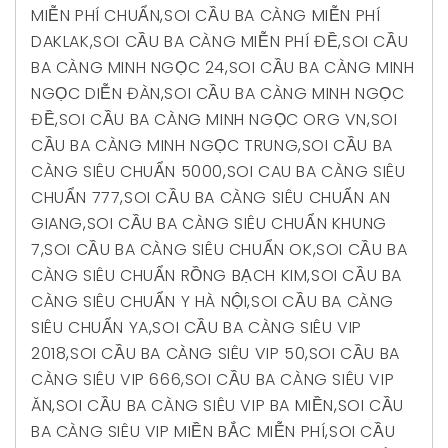
MIỄN PHÍ CHUẨN
,
SOI CẦU BA CÀNG MIỄN PHÍ
DAKLAK
,
SOI CẦU BA CÀNG MIỄN PHÍ ĐỀ
,
SOI CẦU
BA CÀNG MINH NGỌC 24
,
SOI CẦU BA CÀNG MINH
NGỌC DIỄN ĐÀN
,
SOI CẦU BA CÀNG MINH NGỌC
ĐỀ
,
SOI CẦU BA CÀNG MINH NGỌC ORG VN
,
SOI
CẦU BA CÀNG MINH NGỌC TRUNG
,
SOI CẦU BA
CÀNG SIÊU CHUẨN 5000
,
SOI CAU BA CÀNG SIÊU
CHUẨN 777
,
SOI CẦU BA CÀNG SIÊU CHUẨN AN
GIANG
,
SOI CẦU BA CÀNG SIÊU CHUẨN KHUNG
7
,
SOI CẦU BA CÀNG SIÊU CHUẨN OK
,
SOI CẦU BA
CÀNG SIÊU CHUẨN RỒNG BẠCH KIM
,
SOI CẦU BA
CÀNG SIÊU CHUẨN Y HÀ NỘI
,
SOI CẦU BA CÀNG
SIÊU CHUẨN YA
,
SOI CẦU BA CÀNG SIÊU VIP
2018
,
SOI CẦU BA CÀNG SIÊU VIP 50
,
SOI CẦU BA
CÀNG SIÊU VIP 666
,
SOI CẦU BA CÀNG SIÊU VIP
ĂN
,
SOI CẦU BA CÀNG SIÊU VIP BA MIỀN
,
SOI CẦU
BA CÀNG SIÊU VIP MIỀN BẮC MIỄN PHÍ
,
SOI CẦU