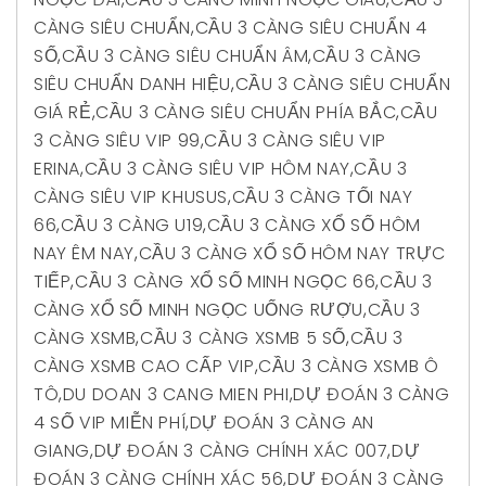
CÀNG SIÊU CHUẨN
,
CẦU 3 CÀNG SIÊU CHUẨN 4
SỐ
,
CẦU 3 CÀNG SIÊU CHUẨN ÂM
,
CẦU 3 CÀNG
SIÊU CHUẨN DANH HIỆU
,
CẦU 3 CÀNG SIÊU CHUẨN
GIÁ RẺ
,
CẦU 3 CÀNG SIÊU CHUẨN PHÍA BẮC
,
CẦU
3 CÀNG SIÊU VIP 99
,
CẦU 3 CÀNG SIÊU VIP
ERINA
,
CẦU 3 CÀNG SIÊU VIP HÔM NAY
,
CẦU 3
CÀNG SIÊU VIP KHUSUS
,
CẦU 3 CÀNG TỐI NAY
66
,
CẦU 3 CÀNG U19
,
CẦU 3 CÀNG XỔ SỐ HÔM
NAY ÊM NAY
,
CẦU 3 CÀNG XỔ SỐ HÔM NAY TRỰC
TIẾP
,
CẦU 3 CÀNG XỔ SỐ MINH NGỌC 66
,
CẦU 3
CÀNG XỔ SỐ MINH NGỌC UỐNG RƯỢU
,
CẦU 3
CÀNG XSMB
,
CẦU 3 CÀNG XSMB 5 SỐ
,
CẦU 3
CÀNG XSMB CAO CẤP VIP
,
CẦU 3 CÀNG XSMB Ô
TÔ
,
DU DOAN 3 CANG MIEN PHI
,
DỰ ĐOÁN 3 CÀNG
4 SỐ VIP MIỄN PHÍ
,
DỰ ĐOÁN 3 CÀNG AN
GIANG
,
DỰ ĐOÁN 3 CÀNG CHÍNH XÁC 007
,
DỰ
ĐOÁN 3 CÀNG CHÍNH XÁC 56
,
DỰ ĐOÁN 3 CÀNG