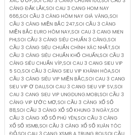
XÁC ƯỚP
,
SOI CAU 3 CANG CHUAN 100
,
SOI CẦU 3
CÀNG ĐẮK LẮK
,
SOI CAU 3 CANG HOM NAY
666
,
SOI CẦU 3 CÀNG HÔM NAY GIÁ VÀNG
,
SOI
CẦU 3 CÀNG MIỀN BẮC 247
,
SOI CẦU 3 CÀNG
MIỀN BẮC EURO HÔM NAY
,
SOI CAU 3 CANG MIEN
PHI
,
SOI CẦU 3 CÀNG SIÊU CHUẨN 3 CÀNG
,
SOI
CẦU 3 CÀNG SIÊU CHUẨN CHÍNH XÁC NHẤT
,
SOI
CẦU 3 CÀNG SIÊU CHUẨN KHỔ CHUẨN
,
SOI CẦU 3
CÀNG SIÊU CHUẨN VÍP
,
SOI CAU 3 CANG SIEU VIP
5 SO
,
SOI CẦU 3 CÀNG SIEU VIP KHÁNH HÒA
,
SOI
CẦU 3 CÀNG SIÊU VIP MIỀN BẮC
,
SOI CAU 3 CANG
SIEU VIP Ơ DAU
,
SOI CAU 3 CANG SIEU VIP SV
,
SOI
CAU 3 CANG SIEU VIP UNGDUNG.MOBI
,
SOI CẦU 3
CÀNG VIP ƯỚC MƠ
,
SOI CẦU 3 CÀNG XỔ SỐ
88
,
SOI CẦU 3 CÀNG XỔ SỐ KHUNG 3 NGÀY
,
SOI
CẦU 3 CÀNG XỔ SỐ PHÚ YÊN
,
SOI CẦU 3 CÀNG
XỔ SỐ XSMB
,
SOI CẦU 3 CÀNG XỔ SỐ XUÂN TÓC
ĐỎ
,
SOI CAU 3 CANG XSMB A TRUNG ROI
,
SOI CẦU