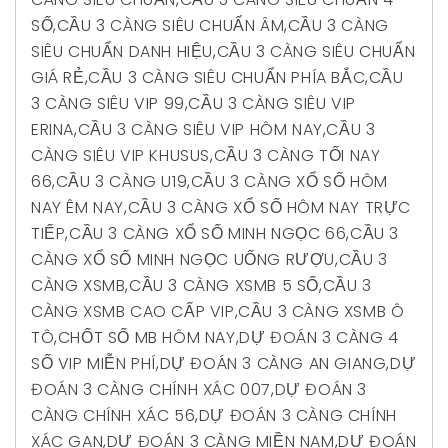
SỐ
,
CẦU 3 CÀNG SIÊU CHUẨN ÂM
,
CẦU 3 CÀNG
SIÊU CHUẨN DANH HIỆU
,
CẦU 3 CÀNG SIÊU CHUẨN
GIÁ RẺ
,
CẦU 3 CÀNG SIÊU CHUẨN PHÍA BẮC
,
CẦU
3 CÀNG SIÊU VIP 99
,
CẦU 3 CÀNG SIÊU VIP
ERINA
,
CẦU 3 CÀNG SIÊU VIP HÔM NAY
,
CẦU 3
CÀNG SIÊU VIP KHUSUS
,
CẦU 3 CÀNG TỐI NAY
66
,
CẦU 3 CÀNG U19
,
CẦU 3 CÀNG XỔ SỐ HÔM
NAY ÊM NAY
,
CẦU 3 CÀNG XỔ SỐ HÔM NAY TRỰC
TIẾP
,
CẦU 3 CÀNG XỔ SỐ MINH NGỌC 66
,
CẦU 3
CÀNG XỔ SỐ MINH NGỌC UỐNG RƯỢU
,
CẦU 3
CÀNG XSMB
,
CẦU 3 CÀNG XSMB 5 SỐ
,
CẦU 3
CÀNG XSMB CAO CẤP VIP
,
CẦU 3 CÀNG XSMB Ô
TÔ
,
CHỐT SỐ MB HÔM NAY
,
DỰ ĐOÁN 3 CÀNG 4
SỐ VIP MIỄN PHÍ
,
DỰ ĐOÁN 3 CÀNG AN GIANG
,
DỰ
ĐOÁN 3 CÀNG CHÍNH XÁC 007
,
DỰ ĐOÁN 3
CÀNG CHÍNH XÁC 56
,
DỰ ĐOÁN 3 CÀNG CHÍNH
XÁC GAN
,
DỰ ĐOÁN 3 CÀNG MIỀN NAM
,
DỰ ĐOÁN