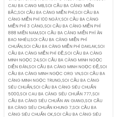
CAU BA CANG MB
,
SOI CẦU BA CÀNG MIỀN
BẮC
,
SOI CẦU BA CÀNG MIỄN PHÍ
,
SOI CẦU BA
CÀNG MIỄN PHÍ 100 NGÀY
,
SOI CẦU BA CÀNG
MIỄN PHÍ 3 CÀNG
,
SOI CẦU BA CÀNG MIỄN PHÍ
888 MIỀN NAM
,
SOI CẦU BA CÀNG MIỄN PHÍ ĂN
BAO NHIÊU
,
SOI CẦU BA CÀNG MIỄN PHÍ
CHUẨN
,
SOI CẦU BA CÀNG MIỄN PHÍ DAKLAK
,
SOI
CẦU BA CÀNG MIỄN PHÍ ĐỀ
,
SOI CẦU BA CÀNG
MINH NGỌC 24
,
SOI CẦU BA CÀNG MINH NGỌC
DIỄN ĐÀN
,
SOI CẦU BA CÀNG MINH NGỌC ĐỀ
,
SOI
CẦU BA CÀNG MINH NGỌC ORG VN
,
SOI CẦU BA
CÀNG MINH NGỌC TRUNG
,
SOI CẦU BA CÀNG
SIÊU CHUẨN
,
SOI CẦU BA CÀNG SIÊU CHUẨN
5000
,
SOI CAU BA CÀNG SIÊU CHUẨN 777
,
SOI
CẦU BA CÀNG SIÊU CHUẨN AN GIANG
,
SOI CẦU
BA CÀNG SIÊU CHUẨN KHUNG 7
,
SOI CẦU BA
CÀNG SIÊU CHUẨN OK
,
SOI CẦU BA CÀNG SIÊU