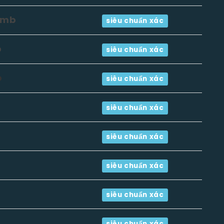
y mb
siêu chuẩn xác
b
siêu chuẩn xác
b
siêu chuẩn xác
siêu chuẩn xác
siêu chuẩn xác
siêu chuẩn xác
siêu chuẩn xác
siêu chuẩn xác