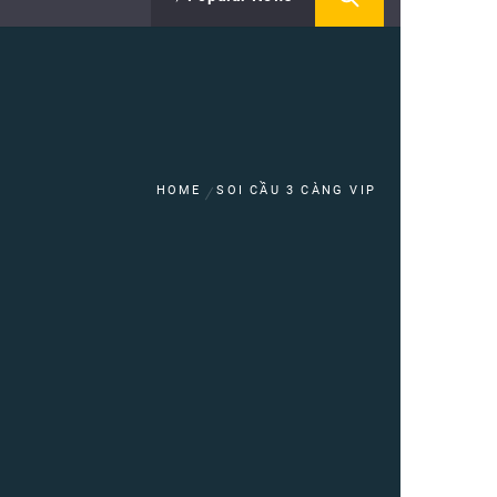
HOME
SOI CẦU 3 CÀNG VIP