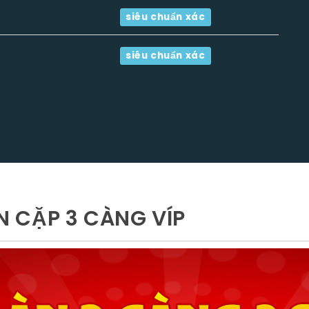
siêu chuẩn xác
siêu chuẩn xác
 CẶP 3 CÀNG VÍP