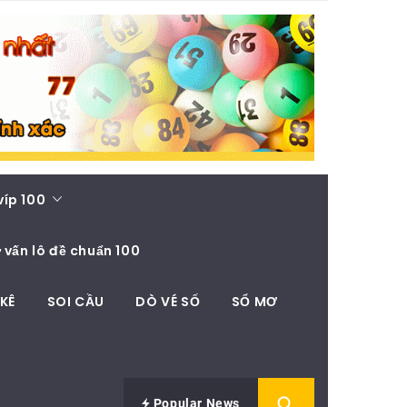
víp 100
 vấn lô đề chuẩn 100
KÊ
SOI CẦU
DÒ VÉ SỐ
SỔ MƠ
Popular News