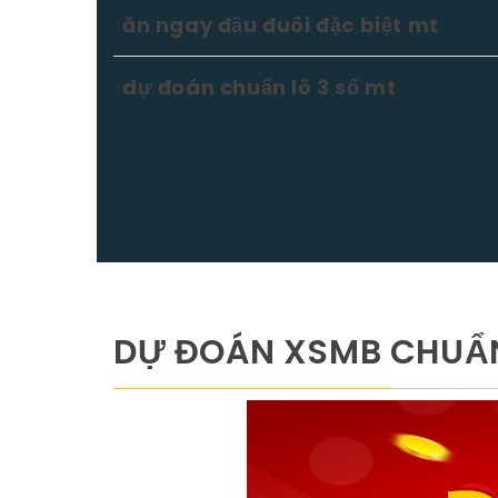
ăn ngay đầu đuôi đặc biệt mt
dự đoán chuẩn lô 3 số mt
DỰ ĐOÁN XSMB CHUẨN