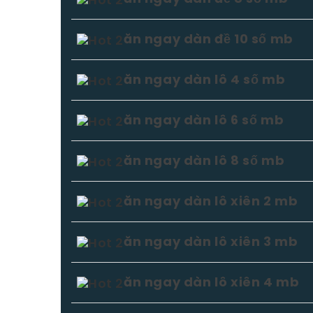
ăn ngay dàn đề 10 số mb
ăn ngay dàn lô 4 số mb
ăn ngay dàn lô 6 số mb
ăn ngay dàn lô 8 số mb
ăn ngay dàn lô xiên 2 mb
ăn ngay dàn lô xiên 3 mb
ăn ngay dàn lô xiên 4 mb