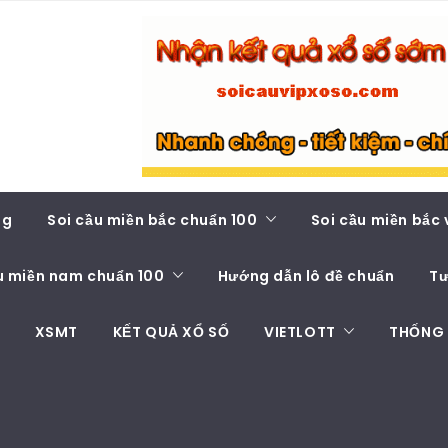
ng
Soi cầu miền bắc chuẩn 100
Soi cầu miền bắc 
u miền nam chuẩn 100
Hướng dẫn lô đề chuẩn
Tư
N
XSMT
KẾT QUẢ XỔ SỐ
VIETLOTT
THỐNG 