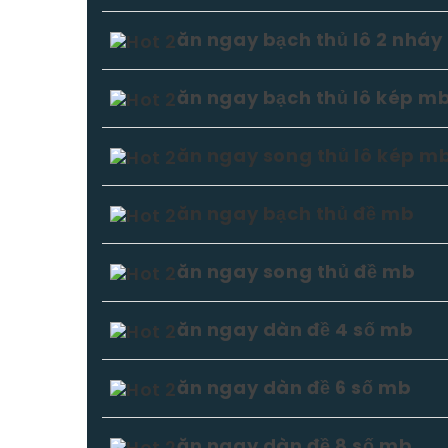
ăn ngay bạch thủ lô 2 nhá
ăn ngay bạch thủ lô kép m
ăn ngay song thủ lô kép m
ăn ngay bạch thủ đề mb
ăn ngay song thủ đề mb
ăn ngay dàn đề 4 số mb
ăn ngay dàn đề 6 số mb
ăn ngay dàn đề 8 số mb