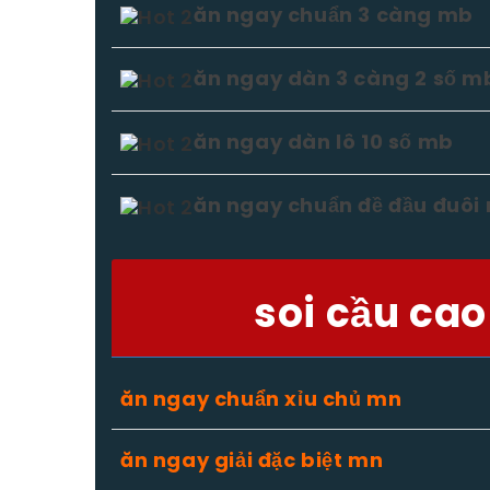
ăn ngay chuẩn 3 càng mb
ăn ngay dàn 3 càng 2 số m
ăn ngay dàn lô 10 số mb
ăn ngay chuẩn đề đầu đuôi
soi cầu ca
ăn ngay chuẩn xỉu chủ mn
ăn ngay giải đặc biệt mn