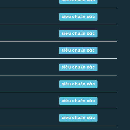
siêu chuẩn xác
siêu chuẩn xác
siêu chuẩn xác
siêu chuẩn xác
siêu chuẩn xác
siêu chuẩn xác
siêu chuẩn xác