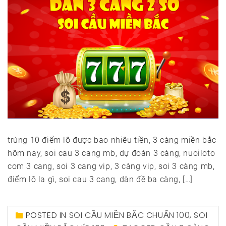
trúng 10 điểm lô được bao nhiêu tiền, 3 càng miền bắc
hôm nay, soi cau 3 cang mb, dự đoán 3 càng, nuoiloto
com 3 cang, soi 3 cang vip, 3 càng vip, soi 3 càng mb,
điểm lô la gì, soi cau 3 cang, dàn đề ba càng, […]
POSTED IN
SOI CẦU MIỀN BẮC CHUẨN 100
,
SOI