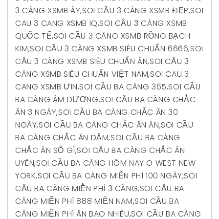
3 CÀNG XSMB ÂY
,
SOI CẦU 3 CÀNG XSMB ĐẸP
,
SOI
CAU 3 CANG XSMB IQ
,
SOI CẦU 3 CÀNG XSMB
QUỐC TẾ
,
SOI CẦU 3 CÀNG XSMB RỒNG BẠCH
KIM
,
SOI CẦU 3 CÀNG XSMB SIÊU CHUẨN 6666
,
SOI
CẦU 3 CÀNG XSMB SIÊU CHUẨN ÂN
,
SOI CẦU 3
CÀNG XSMB SIÊU CHUẨN VIỆT NAM
,
SOI CAU 3
CANG XSMB ƯIN
,
SOI CẦU BA CÀNG 365
,
SOI CẦU
BA CÀNG ÂM DƯƠNG
,
SOI CẦU BA CÀNG CHẮC
ĂN 3 NGÀY
,
SOI CẦU BA CÀNG CHẮC ĂN 30
NGÀY
,
SOI CẦU BA CÀNG CHẮC ĂN ÂN
,
SOI CẦU
BA CÀNG CHẮC ĂN DẶM
,
SOI CẦU BA CÀNG
CHẮC ĂN SỐ GÌ
,
SOI CẦU BA CÀNG CHẮC ĂN
UYÊN
,
SOI CẦU BA CÀNG HÔM NAY O WEST NEW
YORK
,
SOI CẦU BA CÀNG MIỄN PHÍ 100 NGÀY
,
SOI
CẦU BA CÀNG MIỄN PHÍ 3 CÀNG
,
SOI CẦU BA
CÀNG MIỄN PHÍ 888 MIỀN NAM
,
SOI CẦU BA
CÀNG MIỄN PHÍ ĂN BAO NHIÊU
,
SOI CẦU BA CÀNG