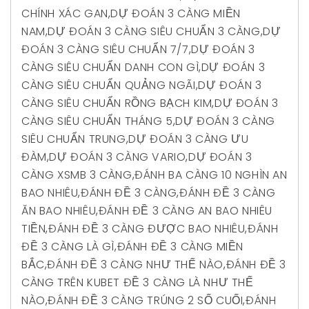
CHÍNH XÁC GAN
,
DỰ ĐOÁN 3 CÀNG MIỀN
NAM
,
DỰ ĐOÁN 3 CÀNG SIÊU CHUẨN 3 CÀNG
,
DỰ
ĐOÁN 3 CÀNG SIÊU CHUẨN 7/7
,
DỰ ĐOÁN 3
CÀNG SIÊU CHUẨN DANH CON GÌ
,
DỰ ĐOÁN 3
CÀNG SIÊU CHUẨN QUẢNG NGÃI
,
DỰ ĐOÁN 3
CÀNG SIÊU CHUẨN RỒNG BẠCH KIM
,
DỰ ĐOÁN 3
CÀNG SIÊU CHUẨN THÁNG 5
,
DỰ ĐOÁN 3 CÀNG
SIÊU CHUẨN TRUNG
,
DỰ ĐOÁN 3 CÀNG ƯU
ĐÀM
,
DỰ ĐOÁN 3 CÀNG VARIO
,
DỰ ĐOÁN 3
CÀNG XSMB 3 CÀNG
,
ĐÁNH BA CÀNG 10 NGHÌN AN
BAO NHIÊU
,
ĐÁNH ĐỀ 3 CÀNG
,
ĐÁNH ĐỀ 3 CÀNG
ĂN BAO NHIÊU
,
ĐÁNH ĐỀ 3 CÀNG AN BAO NHIÊU
TIỀN
,
ĐÁNH ĐỀ 3 CÀNG ĐƯỢC BAO NHIÊU
,
ĐÁNH
ĐỀ 3 CÀNG LÀ GÌ
,
ĐÁNH ĐỀ 3 CÀNG MIỀN
BẮC
,
ĐÁNH ĐỀ 3 CÀNG NHƯ THẾ NÀO
,
ĐÁNH ĐỀ 3
CÀNG TRÊN KUBET ĐỀ 3 CÀNG LÀ NHƯ THẾ
NÀO
,
ĐÁNH ĐỀ 3 CÀNG TRÚNG 2 SỐ CUỐI
,
ĐÁNH