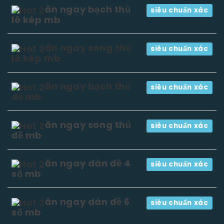
ăn ngay bạch thủ
siêu chuẩn xác
lô kép mb
ăn ngay song thủ
siêu chuẩn xác
lô kép mb
ăn ngay bạch thủ
siêu chuẩn xác
đề mb
ăn ngay song thủ
siêu chuẩn xác
đề mb
ăn ngay dàn đề 4
siêu chuẩn xác
số mb
ăn ngay dàn đề 6
siêu chuẩn xác
số mb