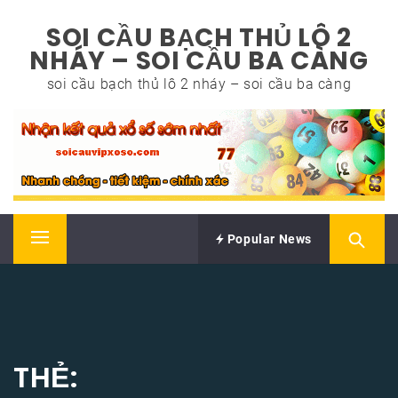
Skip
SOI CẦU BẠCH THỦ LÔ 2
to
NHÁY – SOI CẦU BA CÀNG
content
soi cầu bạch thủ lô 2 nháy – soi cầu ba càng
Popular News
Primary
Menu
THẺ: