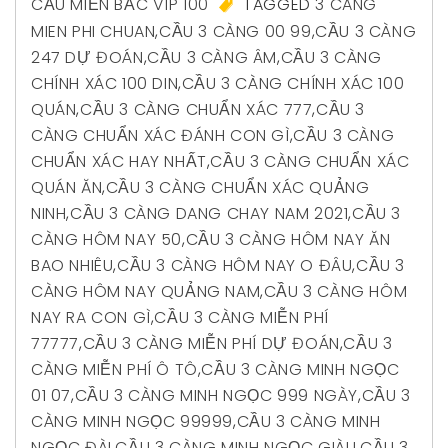
CẦU MIỀN BẮC VÍP 100
TAGGED
3 CANG
MIEN PHI CHUAN
,
CẦU 3 CÀNG 00 99
,
CẦU 3 CÀNG
247 DỰ ĐOÁN
,
CẦU 3 CÀNG ÂM
,
CẦU 3 CÀNG
CHÍNH XÁC 100 DIN
,
CẦU 3 CÀNG CHÍNH XÁC 100
QUÁN
,
CẦU 3 CÀNG CHUẨN XÁC 777
,
CẦU 3
CÀNG CHUẨN XÁC ĐÁNH CON GÌ
,
CẦU 3 CÀNG
CHUẨN XÁC HAY NHẤT
,
CẦU 3 CÀNG CHUẨN XÁC
QUÁN ĂN
,
CẦU 3 CÀNG CHUẨN XÁC QUẢNG
NINH
,
CẦU 3 CÀNG DANG CHAY NAM 2021
,
CẦU 3
CÀNG HÔM NAY 50
,
CẦU 3 CÀNG HÔM NAY ĂN
BAO NHIÊU
,
CẦU 3 CÀNG HÔM NAY O ĐÂU
,
CẦU 3
CÀNG HÔM NAY QUẢNG NAM
,
CẦU 3 CÀNG HÔM
NAY RA CON GÌ
,
CẦU 3 CÀNG MIỄN PHÍ
77777
,
CẦU 3 CÀNG MIỄN PHÍ DỰ ĐOÁN
,
CẦU 3
CÀNG MIỄN PHÍ Ô TÔ
,
CẦU 3 CÀNG MINH NGỌC
01 07
,
CẦU 3 CÀNG MINH NGỌC 999 NGÀY
,
CẦU 3
CÀNG MINH NGỌC 99999
,
CẦU 3 CÀNG MINH
NGỌC ĐÀI
,
CẦU 3 CÀNG MINH NGỌC GIÀU
,
CẦU 3