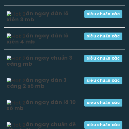
ăn ngay dàn lô
siêu chuẩn xác
xiên 3 mb
ăn ngay dàn lô
siêu chuẩn xác
xiên 4 mb
ăn ngay chuẩn 3
siêu chuẩn xác
càng mb
ăn ngay dàn 3
siêu chuẩn xác
càng 2 số mb
ăn ngay dàn lô 10
siêu chuẩn xác
số mb
ăn ngay chuẩn đề
siêu chuẩn xác