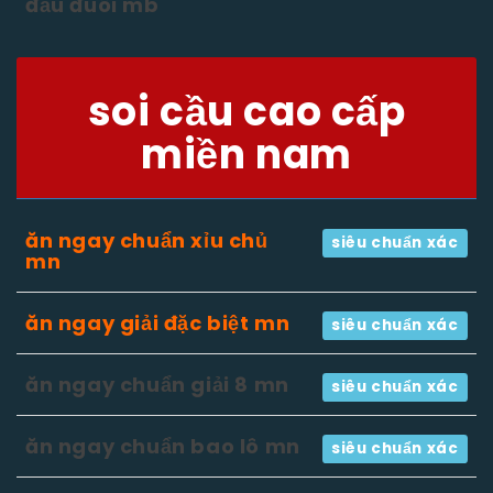
đầu đuôi mb
soi cầu cao cấp
miền nam
ăn ngay chuẩn xỉu chủ
siêu chuẩn xác
mn
ăn ngay giải đặc biệt mn
siêu chuẩn xác
ăn ngay chuẩn giải 8 mn
siêu chuẩn xác
ăn ngay chuẩn bao lô mn
siêu chuẩn xác