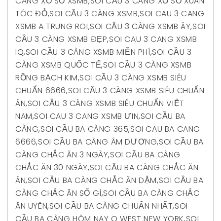
CÀNG XỔ SỐ XSMB
,
SOI CẦU 3 CÀNG XỔ SỐ XUÂN
TÓC ĐỎ
,
SOI CẦU 3 CÀNG XSMB
,
SOI CAU 3 CANG
XSMB A TRUNG ROI
,
SOI CẦU 3 CÀNG XSMB ÂY
,
SOI
CẦU 3 CÀNG XSMB ĐẸP
,
SOI CAU 3 CANG XSMB
IQ
,
SOI CẦU 3 CÀNG XSMB MIỄN PHÍ
,
SOI CẦU 3
CÀNG XSMB QUỐC TẾ
,
SOI CẦU 3 CÀNG XSMB
RỒNG BẠCH KIM
,
SOI CẦU 3 CÀNG XSMB SIÊU
CHUẨN 6666
,
SOI CẦU 3 CÀNG XSMB SIÊU CHUẨN
ÂN
,
SOI CẦU 3 CÀNG XSMB SIÊU CHUẨN VIỆT
NAM
,
SOI CAU 3 CANG XSMB ƯIN
,
SOI CẦU BA
CÀNG
,
SOI CẦU BA CÀNG 365
,
SOI CAU BA CANG
6666
,
SOI CẦU BA CÀNG ÂM DƯƠNG
,
SOI CẦU BA
CÀNG CHẮC ĂN 3 NGÀY
,
SOI CẦU BA CÀNG
CHẮC ĂN 30 NGÀY
,
SOI CẦU BA CÀNG CHẮC ĂN
ÂN
,
SOI CẦU BA CÀNG CHẮC ĂN DẶM
,
SOI CẦU BA
CÀNG CHẮC ĂN SỐ GÌ
,
SOI CẦU BA CÀNG CHẮC
ĂN UYÊN
,
SOI CẦU BA CÀNG CHUẨN NHẤT
,
SOI
CẦU BA CÀNG HÔM NAY O WEST NEW YORK
,
SOI