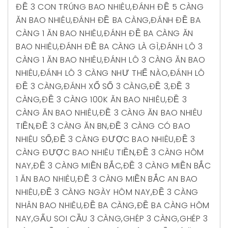
ĐỀ 3 CON TRÚNG BAO NHIÊU
,
ĐÁNH ĐỀ 5 CÀNG
ĂN BAO NHIÊU
,
ĐÁNH ĐỀ BA CÀNG
,
ĐÁNH ĐỀ BA
CÀNG 1 ĂN BAO NHIÊU
,
ĐÁNH ĐỀ BA CÀNG ĂN
BAO NHIÊU
,
ĐÁNH ĐỀ BA CÀNG LÀ GÌ
,
ĐÁNH LÔ 3
CÀNG 1 ĂN BAO NHIÊU
,
ĐÁNH LÔ 3 CÀNG ĂN BAO
NHIÊU
,
ĐÁNH LÔ 3 CÀNG NHƯ THẾ NÀO
,
ĐÁNH LÔ
ĐỀ 3 CÀNG
,
ĐÁNH XỔ SỐ 3 CÀNG
,
ĐỀ 3
,
ĐỀ 3
CÀNG
,
ĐỀ 3 CÀNG 100K ĂN BAO NHIÊU
,
ĐỀ 3
CÀNG ĂN BAO NHIÊU
,
ĐỀ 3 CÀNG ĂN BAO NHIÊU
TIỀN
,
ĐỀ 3 CÀNG ĂN BN
,
ĐỀ 3 CÀNG CÓ BAO
NHIÊU SỐ
,
ĐỀ 3 CÀNG ĐƯỢC BAO NHIÊU
,
ĐỀ 3
CÀNG ĐƯỢC BAO NHIÊU TIỀN
,
ĐỀ 3 CÀNG HÔM
NAY
,
ĐỀ 3 CÀNG MIỀN BẮC
,
ĐỀ 3 CÀNG MIỀN BẮC
1 ĂN BAO NHIÊU
,
ĐỀ 3 CÀNG MIỀN BẮC AN BAO
NHIÊU
,
ĐỀ 3 CÀNG NGÀY HÔM NAY
,
ĐỀ 3 CÀNG
NHÂN BAO NHIÊU
,
ĐỀ BA CÀNG
,
ĐỀ BA CÀNG HÔM
NAY
,
GẤU SOI CẦU 3 CÀNG
,
GHÉP 3 CÀNG
,
GHÉP 3