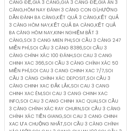
CÀNG ĐỀ
,
GIÁ 3 CÀNG
,
GIÁ 3 CÀNG ĐỀ
,
GIÁ ĂN 3
CÀNG
,
HÔM NAY ĐÁNH 3 CÀNG CON GÌ
,
HƯỚNG
DẪN ĐÁNH BA CÀNG
,
KẾT QUẢ 3 CÀNG
,
KẾT QUẢ
3 CÀNG HÔM NAY
,
KẾT QUẢ BA CÀNG
,
KẾT QUẢ
BA CÀNG HÔM NAY
,
KINH NGHIỆM BẮT 3
CÀNG
,
SOI 3 CANG MIEN PHI
,
SOI CẦU 3 CÀNG 247
MIỄN PHÍ
,
SOI CẦU 3 CÀNG 8386
,
SOI CẦU 3
CÀNG CHÍNH XÁC 100 ĐÁNH
,
SOI CAU 3 CANG
CHINH XAC 366
,
SOI CẦU 3 CÀNG CHÍNH XÁC 50
MIỄN PHÍ
,
SOI CAU 3 CANG CHINH XAC 7/7
,
SOI
CẦU 3 CÀNG CHÍNH XÁC DEPOSIT
,
SOI CẦU 3
CÀNG CHINH XAC ĐẮK LẮK
,
SOI CAU 3 CANG
CHINH XAC ÊM
,
SOI CAU 3 CANG CHINH XAC
INFO
,
SOI CAU 3 CANG CHINH XAC QUAI
,
SOI CẦU
3 CÀNG CHÍNH XÁC RAY CHURN
,
SOI CẦU 3 CÀNG
CHÍNH XÁC TIỀN GIANG
,
SOI CAU 3 CANG CHINH
XAC ƯA CHUỘNG NHẤT
,
SOI CẦU 3 CÀNG CHÍNH