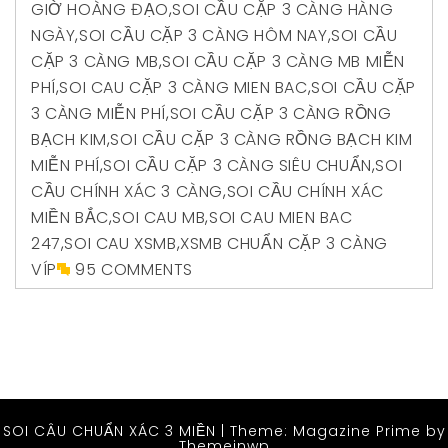
GIỜ HOÀNG ĐẠO
,
SOI CẦU CẶP 3 CÀNG HÀNG
NGÀY
,
SOI CẦU CẶP 3 CÀNG HÔM NAY
,
SOI CẦU
CẶP 3 CÀNG MB
,
SOI CẦU CẶP 3 CÀNG MB MIỄN
PHÍ
,
SOI CAU CẶP 3 CÀNG MIEN BAC
,
SOI CẦU CẶP
3 CÀNG MIỄN PHÍ
,
SOI CẦU CẶP 3 CÀNG RỒNG
BẠCH KIM
,
SOI CẦU CẶP 3 CÀNG RỒNG BẠCH KIM
MIỄN PHÍ
,
SOI CẦU CẶP 3 CÀNG SIÊU CHUẨN
,
SOI
CẦU CHÍNH XÁC 3 CÀNG
,
SOI CẦU CHÍNH XÁC
MIỀN BẮC
,
SOI CAU MB
,
SOI CAU MIEN BAC
247
,
SOI CAU XSMB
,
XSMB CHUẨN CẶP 3 CÀNG
VÍP
95 COMMENTS
SOI CÂU CHUẨN XÁC 3 MIỀN
|
Theme: Magazine Prime by
Themeinwp