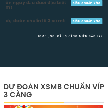
ăn ngay đầu đuôi đặc biệt
siêu chuẩn xác
mt
dự đoán chuẩn lô 3 số mt
siêu chuẩn xác
HOME
SOI CẦU 3 CÀNG MIỀN BẮC 247
DỰ ĐOÁN XSMB CHUẨN VÍP
3 CÀNG