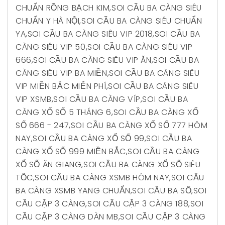
CHUẨN RỒNG BẠCH KIM
,
SOI CẦU BA CÀNG SIÊU
CHUẨN Y HÀ NỘI
,
SOI CẦU BA CÀNG SIÊU CHUẨN
YA
,
SOI CẦU BA CÀNG SIÊU VIP 2018
,
SOI CẦU BA
CÀNG SIÊU VIP 50
,
SOI CẦU BA CÀNG SIÊU VIP
666
,
SOI CẦU BA CÀNG SIÊU VIP ĂN
,
SOI CẦU BA
CÀNG SIÊU VIP BA MIỀN
,
SOI CẦU BA CÀNG SIÊU
VIP MIỀN BẮC MIỄN PHÍ
,
SOI CẦU BA CÀNG SIÊU
VIP XSMB
,
SOI CẦU BA CÀNG VÍP
,
SOI CẦU BA
CÀNG XỔ SỐ 5 THÁNG 6
,
SOI CẦU BA CÀNG XỔ
SỐ 666 - 247
,
SOI CẦU BA CÀNG XỔ SỐ 777 HÔM
NAY
,
SOI CẦU BA CÀNG XỔ SỐ 99
,
SOI CẦU BA
CÀNG XỔ SỐ 999 MIỀN BẮC
,
SOI CẦU BA CÀNG
XỔ SỐ ĂN GIANG
,
SOI CẦU BA CÀNG XỔ SỐ SIÊU
TỐC
,
SOI CẦU BA CÀNG XSMB HÔM NAY
,
SOI CẦU
BA CÀNG XSMB YANG CHUẨN
,
SOI CẦU BA SỐ
,
SOI
CẦU CẶP 3 CÀNG
,
SOI CẦU CẶP 3 CÀNG 188
,
SOI
CẦU CẶP 3 CÀNG DÀN MB
,
SOI CẦU CẶP 3 CÀNG