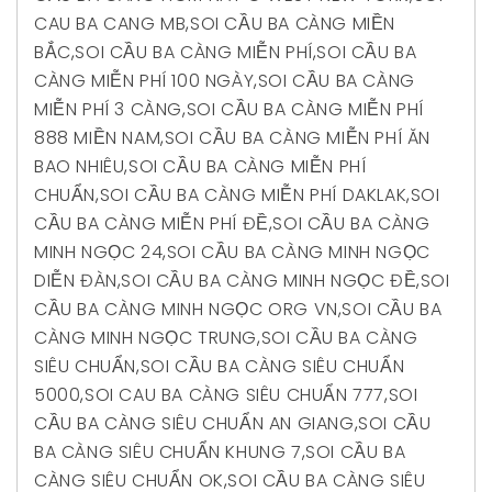
CAU BA CANG MB
,
SOI CẦU BA CÀNG MIỀN
BẮC
,
SOI CẦU BA CÀNG MIỄN PHÍ
,
SOI CẦU BA
CÀNG MIỄN PHÍ 100 NGÀY
,
SOI CẦU BA CÀNG
MIỄN PHÍ 3 CÀNG
,
SOI CẦU BA CÀNG MIỄN PHÍ
888 MIỀN NAM
,
SOI CẦU BA CÀNG MIỄN PHÍ ĂN
BAO NHIÊU
,
SOI CẦU BA CÀNG MIỄN PHÍ
CHUẨN
,
SOI CẦU BA CÀNG MIỄN PHÍ DAKLAK
,
SOI
CẦU BA CÀNG MIỄN PHÍ ĐỀ
,
SOI CẦU BA CÀNG
MINH NGỌC 24
,
SOI CẦU BA CÀNG MINH NGỌC
DIỄN ĐÀN
,
SOI CẦU BA CÀNG MINH NGỌC ĐỀ
,
SOI
CẦU BA CÀNG MINH NGỌC ORG VN
,
SOI CẦU BA
CÀNG MINH NGỌC TRUNG
,
SOI CẦU BA CÀNG
SIÊU CHUẨN
,
SOI CẦU BA CÀNG SIÊU CHUẨN
5000
,
SOI CAU BA CÀNG SIÊU CHUẨN 777
,
SOI
CẦU BA CÀNG SIÊU CHUẨN AN GIANG
,
SOI CẦU
BA CÀNG SIÊU CHUẨN KHUNG 7
,
SOI CẦU BA
CÀNG SIÊU CHUẨN OK
,
SOI CẦU BA CÀNG SIÊU