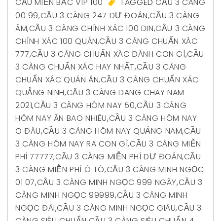
CẦU MIỀN BẮC VÍP 100
TAGGED
CẦU 3 CÀNG
00 99
,
CẦU 3 CÀNG 247 DỰ ĐOÁN
,
CẦU 3 CÀNG
ÂM
,
CẦU 3 CÀNG CHÍNH XÁC 100 DIN
,
CẦU 3 CÀNG
CHÍNH XÁC 100 QUÁN
,
CẦU 3 CÀNG CHUẨN XÁC
777
,
CẦU 3 CÀNG CHUẨN XÁC ĐÁNH CON GÌ
,
CẦU
3 CÀNG CHUẨN XÁC HAY NHẤT
,
CẦU 3 CÀNG
CHUẨN XÁC QUÁN ĂN
,
CẦU 3 CÀNG CHUẨN XÁC
QUẢNG NINH
,
CẦU 3 CÀNG DANG CHAY NAM
2021
,
CẦU 3 CÀNG HÔM NAY 50
,
CẦU 3 CÀNG
HÔM NAY ĂN BAO NHIÊU
,
CẦU 3 CÀNG HÔM NAY
O ĐÂU
,
CẦU 3 CÀNG HÔM NAY QUẢNG NAM
,
CẦU
3 CÀNG HÔM NAY RA CON GÌ
,
CẦU 3 CÀNG MIỄN
PHÍ 77777
,
CẦU 3 CÀNG MIỄN PHÍ DỰ ĐOÁN
,
CẦU
3 CÀNG MIỄN PHÍ Ô TÔ
,
CẦU 3 CÀNG MINH NGỌC
01 07
,
CẦU 3 CÀNG MINH NGỌC 999 NGÀY
,
CẦU 3
CÀNG MINH NGỌC 99999
,
CẦU 3 CÀNG MINH
NGỌC ĐÀI
,
CẦU 3 CÀNG MINH NGỌC GIÀU
,
CẦU 3
CÀNG SIÊU CHUẨN
,
CẦU 3 CÀNG SIÊU CHUẨN 4