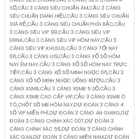
SỐ
,
CẦU 3 CÀNG SIÊU CHUẨN ÂM
,
CẦU 3 CÀNG
SIÊU CHUẨN DANH HIỆU
,
CẦU 3 CÀNG SIÊU CHUẨN
GIÁ RẺ
,
CẦU 3 CÀNG SIÊU CHUẨN PHÍA BẮC
,
CẦU
3 CÀNG SIÊU VIP 99
,
CẦU 3 CÀNG SIÊU VIP
ERINA
,
CẦU 3 CÀNG SIÊU VIP HÔM NAY
,
CẦU 3
CÀNG SIÊU VIP KHUSUS
,
CẦU 3 CÀNG TỐI NAY
66
,
CẦU 3 CÀNG U19
,
CẦU 3 CÀNG XỔ SỐ HÔM
NAY ÊM NAY
,
CẦU 3 CÀNG XỔ SỐ HÔM NAY TRỰC
TIẾP
,
CẦU 3 CÀNG XỔ SỐ MINH NGỌC 66
,
CẦU 3
CÀNG XỔ SỐ MINH NGỌC UỐNG RƯỢU
,
CẦU 3
CÀNG XSMB
,
CẦU 3 CÀNG XSMB 5 SỐ
,
CẦU 3
CÀNG XSMB CAO CẤP VIP
,
CẦU 3 CÀNG XSMB Ô
TÔ
,
CHỐT SỐ MB HÔM NAY
,
DỰ ĐOÁN 3 CÀNG 4
SỐ VIP MIỄN PHÍ
,
DỰ ĐOÁN 3 CÀNG AN GIANG
,
DỰ
ĐOÁN 3 CÀNG CHÍNH XÁC 007
,
DỰ ĐOÁN 3
CÀNG CHÍNH XÁC 56
,
DỰ ĐOÁN 3 CÀNG CHÍNH
XÁC GAN
,
DỰ ĐOÁN 3 CÀNG MIỀN NAM
,
DỰ ĐOÁN