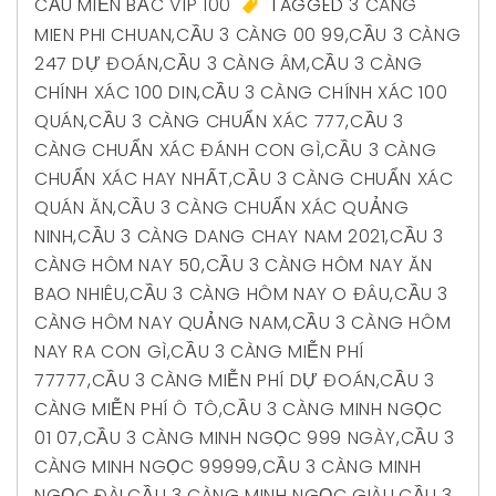
CẦU MIỀN BẮC VÍP 100
TAGGED
3 CANG
MIEN PHI CHUAN
,
CẦU 3 CÀNG 00 99
,
CẦU 3 CÀNG
247 DỰ ĐOÁN
,
CẦU 3 CÀNG ÂM
,
CẦU 3 CÀNG
CHÍNH XÁC 100 DIN
,
CẦU 3 CÀNG CHÍNH XÁC 100
QUÁN
,
CẦU 3 CÀNG CHUẨN XÁC 777
,
CẦU 3
CÀNG CHUẨN XÁC ĐÁNH CON GÌ
,
CẦU 3 CÀNG
CHUẨN XÁC HAY NHẤT
,
CẦU 3 CÀNG CHUẨN XÁC
QUÁN ĂN
,
CẦU 3 CÀNG CHUẨN XÁC QUẢNG
NINH
,
CẦU 3 CÀNG DANG CHAY NAM 2021
,
CẦU 3
CÀNG HÔM NAY 50
,
CẦU 3 CÀNG HÔM NAY ĂN
BAO NHIÊU
,
CẦU 3 CÀNG HÔM NAY O ĐÂU
,
CẦU 3
CÀNG HÔM NAY QUẢNG NAM
,
CẦU 3 CÀNG HÔM
NAY RA CON GÌ
,
CẦU 3 CÀNG MIỄN PHÍ
77777
,
CẦU 3 CÀNG MIỄN PHÍ DỰ ĐOÁN
,
CẦU 3
CÀNG MIỄN PHÍ Ô TÔ
,
CẦU 3 CÀNG MINH NGỌC
01 07
,
CẦU 3 CÀNG MINH NGỌC 999 NGÀY
,
CẦU 3
CÀNG MINH NGỌC 99999
,
CẦU 3 CÀNG MINH
NGỌC ĐÀI
,
CẦU 3 CÀNG MINH NGỌC GIÀU
,
CẦU 3