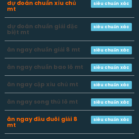
dự đoán chuẩn xỉu chủ
siêu chuẩn xác
mt
dự đoán chuẩn giải đặc
siêu chuẩn xác
biệt mt
ăn ngay chuẩn giải 8 mt
siêu chuẩn xác
ăn ngay chuẩn bao lô mt
siêu chuẩn xác
ăn ngay cặp xỉu chủ mt
siêu chuẩn xác
ăn ngay song thủ lô mt
siêu chuẩn xác
ăn ngay đầu đuôi giải 8
siêu chuẩn xác
mt