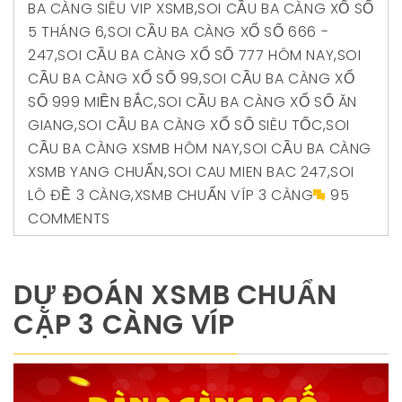
BA CÀNG SIÊU VIP XSMB
,
SOI CẦU BA CÀNG XỔ SỐ
5 THÁNG 6
,
SOI CẦU BA CÀNG XỔ SỐ 666 -
247
,
SOI CẦU BA CÀNG XỔ SỐ 777 HÔM NAY
,
SOI
CẦU BA CÀNG XỔ SỐ 99
,
SOI CẦU BA CÀNG XỔ
SỐ 999 MIỀN BẮC
,
SOI CẦU BA CÀNG XỔ SỐ ĂN
GIANG
,
SOI CẦU BA CÀNG XỔ SỐ SIÊU TỐC
,
SOI
CẦU BA CÀNG XSMB HÔM NAY
,
SOI CẦU BA CÀNG
XSMB YANG CHUẨN
,
SOI CAU MIEN BAC 247
,
SOI
LÔ ĐỀ 3 CÀNG
,
XSMB CHUẨN VÍP 3 CÀNG
95
COMMENTS
DỰ ĐOÁN XSMB CHUẨN
CẶP 3 CÀNG VÍP